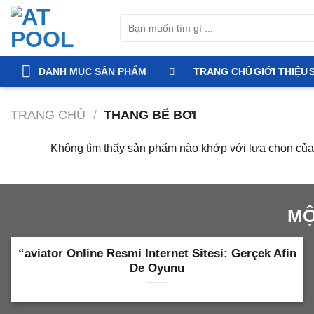
Bỏ
Tìm
qua
kiếm:
nội
dung
DANH MỤC SẢN PHẨM
TRANG CHỦ
GIỚI THIỆU
TRANG CHỦ
/
THANG BỂ BƠI
Không tìm thấy sản phẩm nào khớp với lựa chọn của
MỘ
“aviator Online Resmi Internet Sitesi: Gerçek Afin
De Oyunu