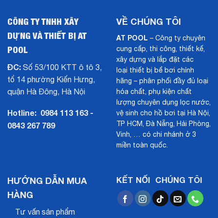
CÔNG TY TNHH XÂY
VỀ CHÚNG TÔI
DỰNG VÀ THIẾT BỊ AT
AT POOL
– Công ty chuyên
POOL
cung cấp, thi công, thiết kế,
xây dựng và lắp đặt các
ĐC:
Số 53/100 KTT ô tô 3,
loại thiết bị bể bơi chính
tổ 14 phường Kiến Hưng,
hãng – phân phối đầy đủ loại
quận Hà Đông, Hà Nội
hóa chất, phụ kiện chất
lượng chuyên dụng lọc nước,
Hotline:
0984 113 163 -
vệ sinh cho hồ bơi tại Hà Nội,
TP HCM, Đà Nẵng, Hải Phòng,
0843 267 789
Vinh, … có chi nhánh ở 3
miền toàn quốc.
HƯỚNG DẪN MUA
KẾT NỐI CHÚNG TÔI
HÀNG
Tư vấn sản phẩm