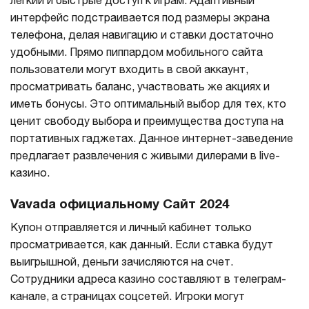
интерфейс подстраивается под размеры экрана
телефона, делая навигацию и ставки достаточно
удобными. Прямо пиппардом мобильного сайта
пользователи могут входить в свой аккаунт,
просматривать баланс, участвовать же акциях и
иметь бонусы. Это оптимальный выбор для тех, кто
ценит свободу выбора и преимущества доступа на
портативных гаджетах. Данное интернет-заведение
предлагает развлечения с живыми дилерами в live-
казино.
Vavada официальному Сайт 2024
Купон отправляется и личный кабинет только
просматривается, как данный. Если ставка будут
выигрышной, деньги зачисляются на счет.
Сотрудники адреса казино составляют в телеграм-
канале, а страницах соцсетей. Игроки могут