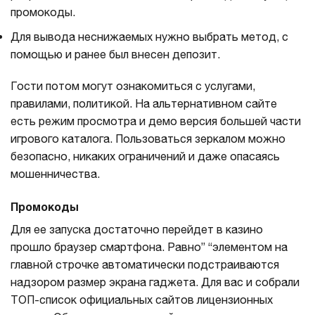
промокоды.
Для вывода неснижаемых нужно выбрать метод, с
помощью и ранее был внесен депозит.
Гости потом могут ознакомиться с услугами,
правилами, политикой. На альтернативном сайте
есть режим просмотра и демо версия большей части
игрового каталога. Пользоваться зеркалом можно
безопасно, никаких ограничений и даже опасаясь
мошенничества.
Промокоды
Для ее запуска достаточно перейдет в казино
прошло браузер смартфона. Равно” “элементом на
главной строчке автоматически подстраиваются
надзором размер экрана гаджета. Для вас и собрали
ТОП-список официальных сайтов лицензионных