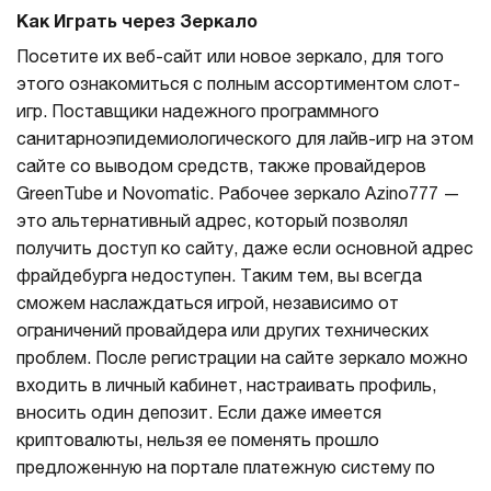
Как Играть через Зеркало
Посетите их веб-сайт или новое зеркало, для того
этого ознакомиться с полным ассортиментом слот-
игр. Поставщики надежного программного
санитарноэпидемиологического для лайв-игр на этом
сайте со выводом средств, также провайдеров
GreenTube и Novomatic. Рабочее зеркало Azino777 —
это альтернативный адрес, который позволял
получить доступ ко сайту, даже если основной адрес
фрайдебурга недоступен. Таким тем, вы всегда
сможем наслаждаться игрой, независимо от
ограничений провайдера или других технических
проблем. После регистрации на сайте зеркало можно
входить в личный кабинет, настраивать профиль,
вносить один депозит. Если даже имеется
криптовалюты, нельзя ее поменять прошло
предложенную на портале платежную систему по