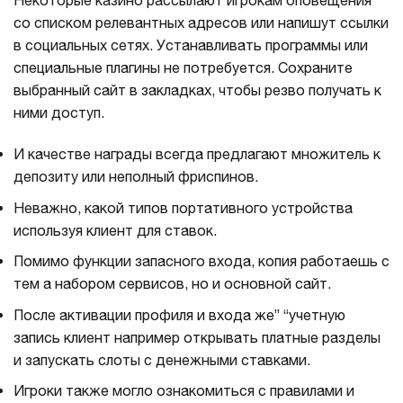
Некоторые казино рассылают игрокам оповещения
со списком релевантных адресов или напишут ссылки
в социальных сетях. Устанавливать программы или
специальные плагины не потребуется. Сохраните
выбранный сайт в закладках, чтобы резво получать к
ними доступ.
И качестве награды всегда предлагают множитель к
депозиту или неполный фриспинов.
Неважно, какой типов портативного устройства
используя клиент для ставок.
Помимо функции запасного входа, копия работаешь с
тем а набором сервисов, но и основной сайт.
После активации профиля и входа же” “учетную
запись клиент например открывать платные разделы
и запускать слоты с денежными ставками.
Игроки также могло ознакомиться с правилами и