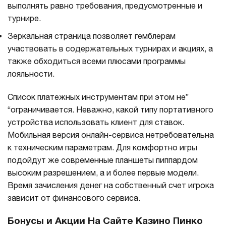
выполнять равно требования, предусмотренные и
турнире.
Зеркальная страница позволяет гемблерам
участвовать в содержательных турнирах и акциях, а
также обходиться всеми плюсами программы
лояльности.
Список платежных инструментам при этом не”
“ограничивается. Неважно, какой типу портативного
устройства использовать клиент для ставок.
Мобильная версия онлайн-сервиса нетребовательна
к техническим параметрам. Для комфортно игры
подойдут же современные планшеты пиппардом
высоким разрешением, а и более первые модели.
Время зачисления денег на собственный счет игрока
зависит от финансового сервиса.
Бонусы и Акции На Сайте Казино Пинко