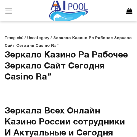
Bỏ
qua
nội
dung
Trang chủ
/
Uncategory
/
Зеркало Казино Ра Рабочее Зеркало
Сайт Сегодня Casino Ra”
Зеркало Казино Ра Рабочее
Зеркало Сайт Сегодня
Casino Ra”
Зеркала Всех Онлайн
Казино России сотрудники
И Актуальные и Сегодня