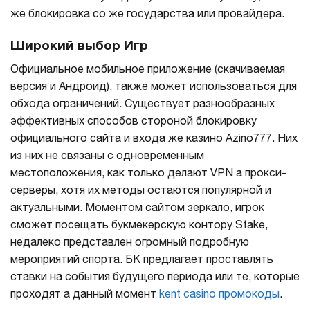
же блокировка со же государства или провайдера.
Широкий выбор Игр
Официальное мобильное приложение (скачиваемая
версия и Андроид), также может использоваться для
обхода ограничений. Существует разнообразных
эффективных способов стороной блокировку
официального сайта и входа же казино Azino777. Них
из них не связаны с одновременным
местоположения, как только делают VPN а прокси-
серверы, хотя их методы остаются популярной и
актуальными. Моментом сайтом зеркало, игрок
сможет посещать букмекерскую контору Stake,
недалеко представлен огромный подробную
мероприятий спорта. БК предлагает проставлять
ставки на события будущего периода или те, которые
проходят а данный момент
kent casino промокоды
.