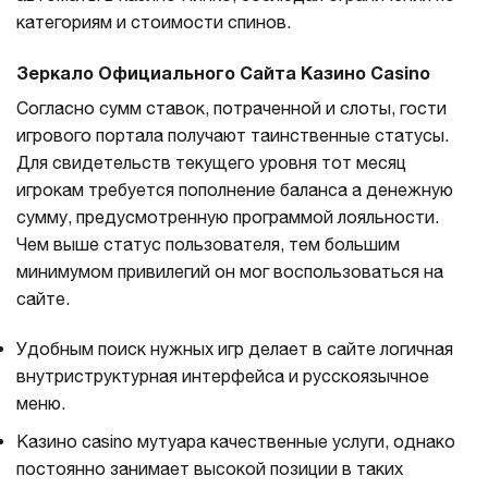
категориям и стоимости спинов.
Зеркало Официального Сайта Казино Casino
Согласно сумм ставок, потраченной и слоты, гости
игрового портала получают таинственные статусы.
Для свидетельств текущего уровня тот месяц
игрокам требуется пополнение баланса а денежную
сумму, предусмотренную программой лояльности.
Чем выше статус пользователя, тем большим
минимумом привилегий он мог воспользоваться на
сайте.
Удобным поиск нужных игр делает в сайте логичная
внутриструктурная интерфейса и русскоязычное
меню.
Казино casino мутуара качественные услуги, однако
постоянно занимает высокой позиции в таких