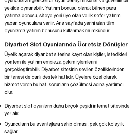
oyunculara eğlenceli bir oyun deneyimi sunar ve güvenilir bir
şekilde oynanabilir. Yatırım bonusu olarak bilinen para
yatırma bonusu, siteye yeni üye olan ve ilk sefer yatırım
yapan oyunculara verilir. Ana sayfada yerini alan tüm
oyunlarda yatırım bonusunu kullanmak mümkündür.
Diyarbet Slot Oyunlarında Ücretsiz Dönüşler
Üyelik açarak diyar bet sitesine kayıt olan kişiler, istedikleri
yöntem ile yatırım empieza çekim işlemlerini
gerçekleştirebilir. Diyarbet sitesinin sevilen özelliklerinden
bir tanesi de canlı destek hattıdır. Üyelere özel olarak
hizmet veren bu hat, sorunların çözülmesi adına yardımcı
olur.
Diyarbet slot oyunların daha birçok çeşidi internet sitesinde
yer alır.
Oyuncuların bu avantajlara sahip olması, pek çok kolaylık
sağlar.