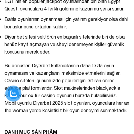
EGT’nin en popüler jackpot oyunlarından biri olan Egypt
Quest, oyunculara 4 farklı goldmine kazanma şansı sunar.
Bahis oyunlarının oynanması için yatırım gerekiyor olsa dahi
bonuslar bunu ortadan kaldırır.
Diyar bet sitesi sektörün en başarılı sitelerinde biri de olsa
henüz kayıt açmayan ve siteyi denemeyen kişiler güvenlik
konusunu merak eder.
Bu bonuslar, Diyarbet kullanıcılarının daha fazla oyun
oynamasını ve kazançlarını maksimize etmelerini sağlar.
Casino siteleri, günümüzde popülerliğini artıran online
eğlence platformlarıdır. Slot makinelerinden blackjack’e
kadar your ex tür casino oyununu burada bulabilirsiniz.
Mobil uyumlu Diyarbet 2025 slot oyunları, oyunculara her an
the woman yerde kesintisiz bir oyun deneyimi sunmaktadır.
DANH MỤC SẢN PHẨM