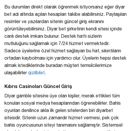
Bu durumları direkt olarak öğrenmek istiyorsanız eğer diyar
bet adı altında açılan hesapları takibe alabilirsiniz. Paylaşılan
resimler ve yazılardan sitenin güncel giriş ekranını
görüntüleyebilirsiniz. Diyar bet şirketinin kendi sitesi içinde
canlı destek imkanı bulunur. Destek hattı sizlerin
mutluluğunu sağlamak için 7/24 hizmet vermektedir.
Sadece üyelerine özel hizmet sağlayan bu hat, sıkıntıların
ortadan kaybolması için yardımcı olur. Üyelerin hepsi destek
almak istediklerinde buradan müşteri temsilcilerimize
ulaşabilirler
qizilbilet
.
Kıbrıs Casinoları Güncel Giriş
Diyar gamble sitesine üye olan kişiler, merak ettikleri tüm
konuları sosyal medya hesaplarından öğrenebilirler. Bahis
oyunları denilince akla ilk gelen sitelerden biri diyarbet
sitesidir. Sitenin uzun zamandır hizmet vermesi, pek çok
bahis oyuncusunun siteyi tanımasını sağlamıştır. Sistemsel