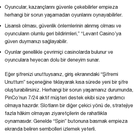
Oyuncular, kazançlarını güvenle çekebilirler empieza
herhangi bir sorun yaşamadan oyunlarını oynayabilirler.
Lisanslı olması, güvenlik önlemlerinin alınmış olması ve
oyuncuların olumlu geri bildirimleri,” “Levant Casino’ya
güven duymanızı sağlayabilir.
Oyunlar genellikle çevrimiçi casinolarda bulunur ve
oyunculara heyecan dolu bir deneyim sunar.
Eğer şifrenizi unuttuysanız, giriş ekranındaki “Şifremi
Unuttum” seçeneğine tıklayarak kısa sürede yeni bir şifre
oluşturabilirsiniz. Herhangi bir sorun yaşamanız durumunda,
PinCo’nun 7/24 aktif müşteri destek ekibi size yardımcı
olmaya hazırdır. Slotların bir diğer çekici yönü de, stratejiye
fazla hâkim olmayan ziyaretçilerin de rahatlıkla
oynamasıdır. Genelde “Spin” butonuna basmak empieza
ekranda beliren sembolleri izlemek yeterli.