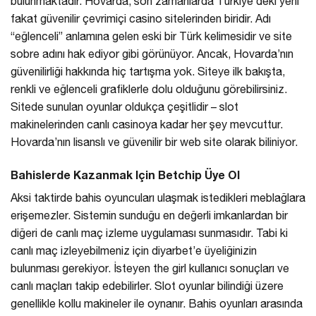
bulunmaktadır. Hovarda, son zamanlarda Türkiye’deki yeni
fakat güvenilir çevrimiçi casino sitelerinden biridir. Adı
“eğlenceli” anlamına gelen eski bir Türk kelimesidir ve site
sobre adını hak ediyor gibi görünüyor. Ancak, Hovarda’nın
güvenilirliği hakkında hiç tartışma yok. Siteye ilk bakışta,
renkli ve eğlenceli grafiklerle dolu olduğunu görebilirsiniz.
Sitede sunulan oyunlar oldukça çeşitlidir – slot
makinelerinden canlı casinoya kadar her şey mevcuttur.
Hovarda’nın lisanslı ve güvenilir bir web site olarak biliniyor.
Bahislerde Kazanmak Için Betchip Üye Ol
Aksi taktirde bahis oyuncuları ulaşmak istedikleri meblağlara
erişemezler. Sistemin sunduğu en değerli imkanlardan bir
diğeri de canlı maç izleme uygulaması sunmasıdır. Tabi ki
canlı maç izleyebilmeniz için diyarbet’e üyeliğinizin
bulunması gerekiyor. İsteyen the girl kullanıcı sonuçları ve
canlı maçları takip edebilirler. Slot oyunlar bilindiği üzere
genellikle kollu makineler ile oynanır. Bahis oyunları arasında