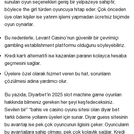
sunulan oyun seçenekleri geniş bir yelpazeye sahiptir,
böylece the girl türden oyuncuya hitap eder. Çok önceden
üye olan kişiler ise yatırım işlemi yapmadan ücretsiz biçimde
oyun oynarlar.
Bu nedenlerle, Levant Casino’nun güvenilir bir çevrimiçi
gambling establishment platformu olduğunu söyleyebiliriz.
Kredi kartı alternatifi ise kazanılan paranın kolayca hesaba
geçmesini sağlar.
Üyelere özel olarak hizmet veren bu hat, sorunların
çözülmesi adına yardımcı olur.
Bu yazıda, Diyarbet’in 2025 slot machine game oyunları
hakkında bilmeniz gereken her şeyi keşfedeceksiniz.
Sevilen bir” “bahis ve casino oyunu sitesi olan diyar bet
farklı ödeme yollarını üyeleri için sunar. Diyar guess sitesinin
bu avantajı ise pek çok oyuncunun ilgisini çeker. Oyuncuların
bu avantajlara sahip olması, pek çok kolaylık sağlar. Kredi