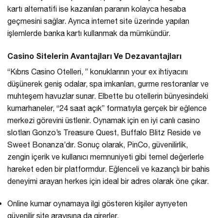
kartı alternatifi ise kazanılan paranın kolayca hesaba
geçmesini sağlar. Ayrıca internet site üzerinde yapılan
işlemlerde banka kartı kullanmak da mümkündür.
Casino Sitelerin Avantajları Ve Dezavantajları
“Kıbrıs Casino Otelleri, ” konuklarının your ex ihtiyacını
düşünerek geniş odalar, spa imkanları, gurme restoranlar ve
muhteşem havuzlar sunar. Elbette bu otellerin bünyesindeki
kumarhaneler, “24 saat açık” formatıyla gerçek bir eğlence
merkezi görevini üstlenir. Oynamak için en iyi canlı casino
slotları Gonzo’s Treasure Quest, Buffalo Blitz Reside ve
Sweet Bonanza’dır. Sonuç olarak, PinCo, güvenilirlik,
zengin içerik ve kullanıcı memnuniyeti gibi temel değerlerle
hareket eden bir platformdur. Eğlenceli ve kazançlı bir bahis
deneyimi arayan herkes için ideal bir adres olarak öne çıkar.
Online kumar oynamaya ilgi gösteren kişiler ayrıyeten
güvenilir site arayışına da girerler.