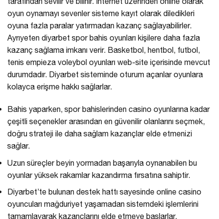
tarafından sevilir ve bilinir. İnternet üzerinden online olarak
oyun oynamayı sevenler sisteme kayıt olarak diledikleri
oyuna fazla paralar yatırmadan kazanç sağlayabilirler.
Ayrıyeten diyarbet spor bahis oyunları kişilere daha fazla
kazanç sağlama imkanı verir. Basketbol, hentbol, futbol,
tenis empieza voleybol oyunları web-site içerisinde mevcut
durumdadır. Diyarbet sisteminde oturum açanlar oyunlara
kolayca erişme hakkı sağlarlar.
Bahis yaparken, spor bahislerinden casino oyunlarına kadar
çeşitli seçenekler arasından en güvenilir olanlarını seçmek,
doğru strateji ile daha sağlam kazançlar elde etmenizi
sağlar.
Uzun süreçler beyin yormadan başarıyla oynanabilen bu
oyunlar yüksek rakamlar kazandırma fırsatına sahiptir.
Diyarbet’te bulunan destek hattı sayesinde online casino
oyuncuları mağduriyet yaşamadan sistemdeki işlemlerini
tamamlayarak kazançlarını elde etmeye başlarlar.