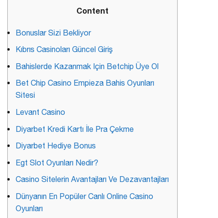
Content
Bonuslar Sizi Bekliyor
Kıbrıs Casinoları Güncel Giriş
Bahislerde Kazanmak Için Betchip Üye Ol
Bet Chip Casino Empieza Bahis Oyunları
Sitesi
Levant Casino
Diyarbet Kredi Kartı İle Pra Çekme
Diyarbet Hediye Bonus
Egt Slot Oyunları Nedir?
Casino Sitelerin Avantajları Ve Dezavantajları
Dünyanın En Popüler Canlı Online Casino
Oyunları