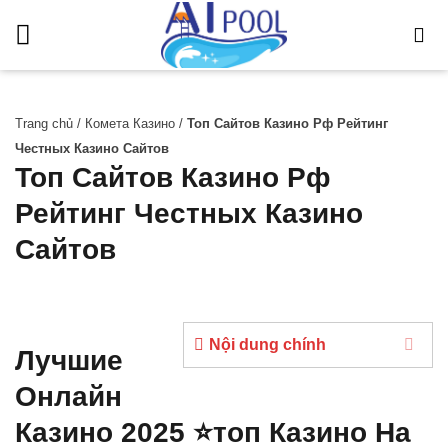
Bỏ
qua
nội
dung
Trang chủ
/
Комета Казино
/
Топ Сайтов Казино Рф Рейтинг
Честных Казино Сайтов
Топ Сайтов Казино Рф
Рейтинг Честных Казино
Сайтов
Nội dung chính
Лучшие
Онлайн
Казино 2025 ⭐топ Казино На