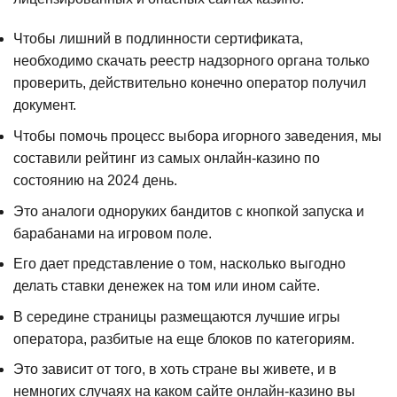
Чтобы лишний в подлинности сертификата,
необходимо скачать реестр надзорного органа только
проверить, действительно конечно оператор получил
документ.
Чтобы помочь процесс выбора игорного заведения, мы
составили рейтинг из самых онлайн-казино по
состоянию на 2024 день.
Это аналоги одноруких бандитов с кнопкой запуска и
барабанами на игровом поле.
Его дает представление о том, насколько выгодно
делать ставки денежек на том или ином сайте.
В середине страницы размещаются лучшие игры
оператора, разбитые на еще блоков по категориям.
Это зависит от того, в хоть стране вы живете, и в
немногих случаях на каком сайте онлайн-казино вы