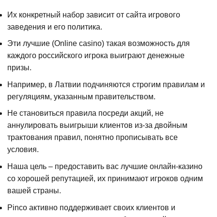
Их конкретный набор зависит от сайта игрового
заведения и его политика.
Эти лучшие (Online casino) такая возможность для
каждого российского игрока выиграют денежные
призы.
Например, в Латвии подчиняются строгим правилам и
регуляциям, указанным правительством.
Не становиться правила посреди акций, не
аннулировать выигрыши клиентов из-за двойным
трактования правил, понятно прописывать все
условия.
Наша цель – предоставить вас лучшие онлайн-казино
со хорошей репутацией, их принимают игроков одним
вашей страны.
Pinco активно поддерживает своих клиентов и