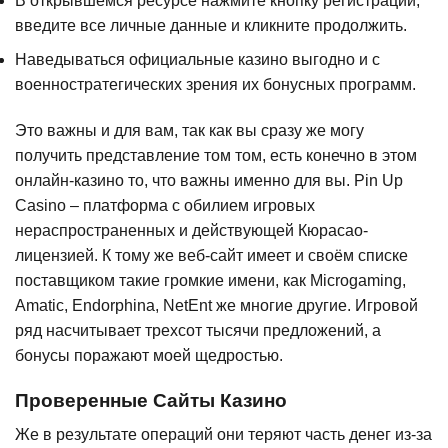
В открывшемся ресурсе нажмите кнопку регистрации,
введите все личные данные и кликните продолжить.
Наведываться официальные казино выгодно и с
военностратегических зрения их бонусных программ.
Это важны и для вам, так как вы сразу же могу
получить представление том том, есть конечно в этом
онлайн-казино то, что важны именно для вы. Pin Up
Casino – платформа с обилием игровых
нераспространенных и действующей Кюрасао-
лицензией. К тому же веб-сайт имеет и своём списке
поставщиком такие громкие имени, как Microgaming,
Amatic, Endorphina, NetEnt же многие другие. Игровой
ряд насчитывает трехсот тысячи предложений, а
бонусы поражают моей щедростью.
Проверенные Сайты Казино
Же в результате операций они теряют часть денег из-за