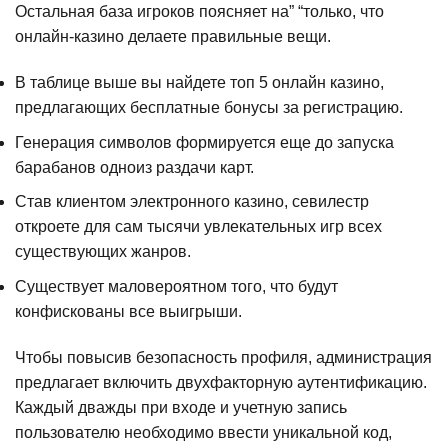
Остальная база игроков поясняет на” “только, что
онлайн-казино делаете правильные вещи.
В таблице выше вы найдете топ 5 онлайн казино,
предлагающих бесплатные бонусы за регистрацию.
Генерация символов формируется еще до запуска
барабанов одноиз раздачи карт.
Став клиентом электронного казино, севилестр
откроете для сам тысячи увлекательных игр всех
существующих жанров.
Существует маловероятном того, что будут
конфискованы все выигрыши.
Чтобы повысив безопасность профиля, администрация
предлагает включить двухфакторную аутентификацию.
Каждый дважды при входе и учетную запись
пользователю необходимо ввести уникальной код,