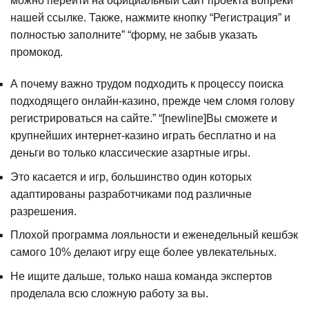
можно перейти на официальный сайт проекта вопреки
нашей ссылке. Также, нажмите кнопку “Регистрация” и
полностью заполните” “форму, не забыв указать
промокод.
А почему важно трудом подходить к процессу поиска
подходящего онлайн-казино, прежде чем сломя голову
регистрироваться на сайте.” “[newline]Вы сможете и
крупнейших интернет-казино играть бесплатно и на
деньги во только классические азартные игры.
Это касается и игр, большинство один которых
адаптированы разработчиками под различные
разрешения.
Плохой программа лояльности и еженедельный кешбэк
самого 10% делают игру еще более увлекательных.
Не ищите дальше, только наша команда экспертов
проделала всю сложную работу за вы.