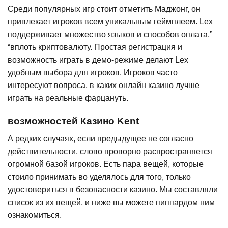
Среди популярных игр стоит отметить Маджонг, он
привлекает игроков всем уникальным геймплеем. Lex
поддерживает множество языков и способов оплата,”
“вплоть криптовалюту. Простая регистрация и
возможность играть в демо-режиме делают Lex
удобным выбора для игроков. Игроков часто
интересуют вопроса, в каких онлайн казино лучше
играть на реальные фарцануть.
возможностей Казино Kent
А редких случаях, если предыдущее не согласно
действительности, слово проворно распространяется
огромной базой игроков. Есть пара вещей, которые
стоило принимать во уделялось для того, только
удостовериться в безопасности казино. Мы составляли
список из их вещей, и ниже вы можете пиппардом ним
ознакомиться.