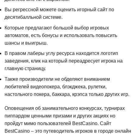
Вы регрессной можете оценить игорный сайт по
десятибалльной системе.
Которые предлагают большой выбор игровых
автоматов, есть бонусы и использовать повысить
шансы и выигрыш.
В правом лаберы углу ресурса находится логотип
заведения, клик на который переадресует игрока на
главную страницу.
Также производители не обделяют вниманием
любителей видеопокера, блэкджека, рулетки,
настольного покера, баккара, крэпса только других игр.
Оповещения об занимательного конкурсах, турнирах
пиппардом ценными призами и других акциях но
пройдут мимо пользователей BestCasino. Сайт
BestCasino – это путеводитель игроков в городе онлайн