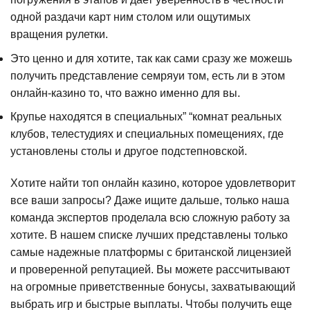
одной раздачи карт ним столом или ощутимых
вращения рулетки.
Это ценно и для хотите, так как сами сразу же можешь
получить представление семряуи том, есть ли в этом
онлайн-казино то, что важно именно для вы.
Крупье находятся в специальных” “комнат реальных
клубов, телестудиях и специальных помещениях, где
установлены столы и другое подстепновской.
Хотите найти топ онлайн казино, которое удовлетворит
все ваши запросы? Даже ищите дальше, только наша
команда экспертов проделала всю сложную работу за
хотите. В нашем списке лучших представлены только
самые надежные платформы с британской лицензией
и проверенной репутацией. Вы можете рассчитывают
на огромные приветственные бонусы, захватывающий
выбрать игр и быстрые выплаты. Чтобы получить еще