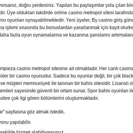
yorsanız, doğru yerdesiniz. Yapılan bu paylaşımlar yola çılan bi
r. Üye oldukları takdirde online casino metropol sitesi tarafınd
ino oyunları oynayabilmektedir. Yeni üyeler, By casino giriş gün
rma işlemi sırasında bu bonuslardan yararlanmak için kayıt olurken
n daha fazla oyun oynamalarına ve kazanma şanslarını artırmalar
ieza casino metropol sitesine ait olmaktadır. Her canlı casin
er bir casino oyunudur. Sadece bu oyunlar değil, bir çok black
e müşteri memnuniyeti ile tanınan bir bahis sitesidir. Lisanslı 
lemleri sayesinde güvenli bir ortam sunar. Spor bahis oyunları i
bre çok ilgi gören bölümlerini oluşturmaktadır.
ar” sayfasına göz atmak istedik.
nu yapılabilir.
r şekilde hizmet alabiliyorsunuz.