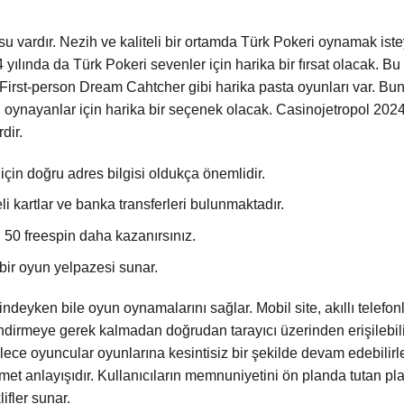
 vardır. Nezih ve kaliteli bir ortamda Türk Pokeri oynamak ist
 yılında da Türk Pokeri sevenler için harika bir fırsat olacak. 
First-person Dream Cahtcher gibi harika pasta oyunları var. Bun
oynayanlar için harika bir seçenek olacak. Casinojetropol 2024
dir.
için doğru adres bilgisi oldukça önemlidir.
i kartlar ve banka transferleri bulunmaktadır.
, 50 freespin daha kazanırsınız.
 bir oyun yelpazesi sunar.
deyken bile oyun oynamalarını sağlar. Mobil site, akıllı telefon
indirmeye gerek kalmadan doğrudan tarayıcı üzerinden erişilebili
lece oyuncular oyunlarına kesintisiz bir şekilde devam edebilirle
met anlayışıdır. Kullanıcıların memnuniyetini ön planda tutan pla
ifler sunar.