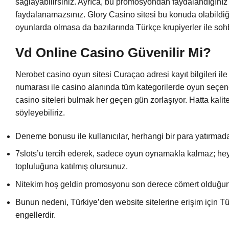
sağlayabilirsiniz. Ayrıca, bu promosyondan faydalandığınız 
faydalanamazsınız. Glory Casino sitesi bu konuda olabildiğ
oyunlarda olmasa da bazılarında Türkçe krupiyerler ile so
Vd Online Casino Güvenilir Mi?
Nerobet casino oyun sitesi Curaçao adresi kayıt bilgileri il
numarası ile casino alanında tüm kategorilerde oyun seçenekl
casino siteleri bulmak her geçen gün zorlaşıyor. Hatta kalit
söyleyebiliriz.
Deneme bonusu ile kullanıcılar, herhangi bir para yatırmad
7slots’u tercih ederek, sadece oyun oynamakla kalmaz; he
topluluğuna katılmış olursunuz.
Nitekim hoş geldin promosyonu son derece cömert olduğund
Bunun nedeni, Türkiye’den website sitelerine erişim için Tür
engellerdir.