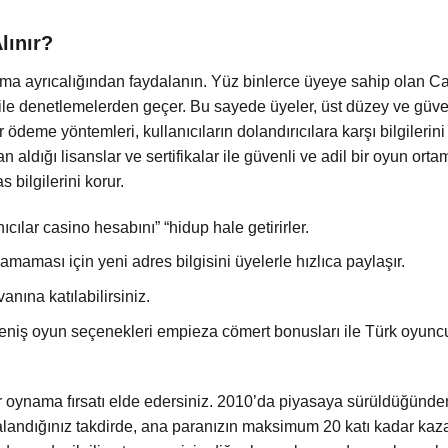
lınır?
ırma ayrıcalığından faydalanın. Yüz binlerce üyeye sahip olan C
ar ile denetlemelerden geçer. Bu sayede üyeler, üst düzey ve güve
r ödeme yöntemleri, kullanıcıların dolandırıcılara karşı bilgileri
aldığı lisanslar ve sertifikalar ile güvenli ve adil bir oyun orta
 bilgilerini korur.
ılar casino hesabını” “hidup hale getirirler.
maması için yeni adres bilgisini üyelerle hızlıca paylaşır.
nına katılabilirsiniz.
 geniş oyun seçenekleri empieza cömert bonusları ile Türk oyuncu
 oynama fırsatı elde edersiniz. 2010’da piyasaya sürüldüğünde
landığınız takdirde, ana paranızın maksimum 20 katı kadar kaz