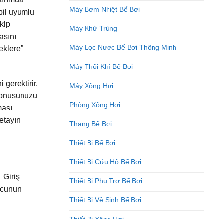
Máy Bơm Nhiệt Bể Bơi
bil uyumlu
akip
Máy Khử Trùng
asını
Máy Lọc Nước Bể Bơi Thông Minh
eklere”
Máy Thổi Khí Bể Bơi
 gerektirir.
Máy Xông Hơi
 bonusunuzu
Phòng Xông Hơi
ması
etayın
Thang Bể Bơi
Thiết Bị Bể Bơi
Thiết Bị Cứu Hộ Bể Bơi
 Giriş
Thiết Bị Phụ Trợ Bể Bơi
uncunun
Thiết Bị Vệ Sinh Bể Bơi