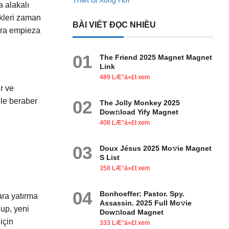
Thiết Bị Xông Hơi
a alakalı
ikleri zaman
BÀI VIẾT ĐỌC NHIỀU
kara empieza
01
The Friend 2025 Magnet Magnet
Link
489 LÆ°á»£t xem
r ve
ile beraber
02
The Jolly Monkey 2025
Dow𝚗load Yify Magnet
408 LÆ°á»£t xem
03
Doux Jésus 2025 Mo𝚟ie Magnet
S List
358 LÆ°á»£t xem
04
Bonhoeffer: Pastor. Spy.
ara yatırma
Assassin. 2025 Full Mo𝚟ie
up, yeni
Dow𝚗load Magnet
için
333 LÆ°á»£t xem