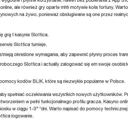
w online, ale również gry oparte mhh motywie koła fortuny. War
 kasynowych na żywo, ponieważ obsługiwane są one przez realny
 grą t kasynie Slottica.
rwis Slottica turnieje.
istnieją określone wymagania, aby zapewnić płynny proces trans
 roboczego Slottica i actually zalogować się em swoje osobis
 pomocy kodów BLIK, które są niezwykle popularne w Polsce.
 aby spełniać oczekiwania wszystkich nowych użytkowników. P
utworzeniem w pełni funkcjonalnego profilu gracza. Kasyno onli
sku w ciągu 1-3″ “dni. Warto napisać do pomocy technicznej, 
ttica logowanie.