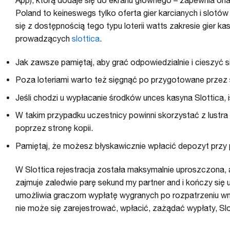
Poland to keineswegs tylko oferta gier karcianych i slotó
się z dostępnością tego typu loterii watts zakresie gier
prowadzących
slottica
.
Jak zawsze pamiętaj, aby grać odpowiedzialnie i cieszyć się
Poza loteriami warto też sięgnąć po przygotowane przez se
Jeśli chodzi u wypłacanie środków unces kasyna Slottica, 
W takim przypadku uczestnicy powinni skorzystać z lustra
poprzez stronę kopii.
Pamiętaj, że możesz błyskawicznie wpłacić depozyt przy
W Slottica rejestracja została maksymalnie uproszczona,
zajmuje zaledwie parę sekund my partner and i kończy się 
umożliwia graczom wypłatę wygranych po rozpatrzeniu wnio
nie może się zarejestrować, wpłacić, zażądać wypłaty, Slo