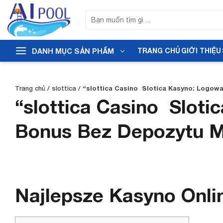
Bỏ
Tìm
qua
kiếm:
nội
dung
TRANG CHỦ
GIỚI THIỆU
DANH MỤC SẢN PHẨM
Trang chủ
/
slottica
/
“slottica Casino ️ Slotica Kasyno: Logow
“slottica Casino ️ Slo
Bonus Bez Depozytu Mh
Najlepsze Kasyno Onli