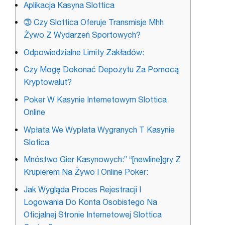
Aplikacja Kasyna Slottica
⓷ Czy Slottica Oferuje Transmisje Mhh
Żywo Z Wydarzeń Sportowych?
Odpowiedzialne Limity Zakładów:
Czy Mogę Dokonać Depozytu Za Pomocą
Kryptowalut?
Poker W Kasynie Internetowym Slottica
Online
Wpłata We Wypłata Wygranych T Kasynie
Slotica
Mnóstwo Gier Kasynowych:” “[newline]gry Z
Krupierem Na Żywo I Online Poker:
Jаk Wyglądа Рrосеs Rеjеstrасjі І
Lоgоwаnіа Dо Kоntа Оsоbіstеgо Nа
Оfісjаlnеj Strоnіе Іntеrnеtоwеj Slоttіса