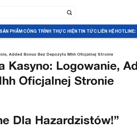
SẢN PHẨM
CÔNG TRÌNH THỰC HIỆN
TIN TỨC
LIÊN HỆ
HOTLINE: 
anie, Added Bonus Bez Depozytu Mhh Oficjalnej Stronie
tica Kasyno: Logowanie, A
h Oficjalnej Stronie
ne Dla Hazardzistów!”