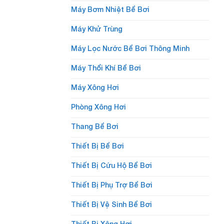
Máy Bơm Nhiệt Bể Bơi
Máy Khử Trùng
Máy Lọc Nước Bể Bơi Thông Minh
Máy Thổi Khí Bể Bơi
Máy Xông Hơi
Phòng Xông Hơi
Thang Bể Bơi
Thiết Bị Bể Bơi
Thiết Bị Cứu Hộ Bể Bơi
Thiết Bị Phụ Trợ Bể Bơi
Thiết Bị Vệ Sinh Bể Bơi
Thiết Bị Xông Hơi