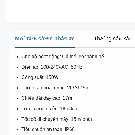
MÃ´ táº£ sáº£n pháº©m
ThÃ´ng sá» ká»¹ 
Chế độ hoạt động: Có thể leo thành bể
Điện áp: 100-240VAC, 50Hz
Công suất: 150W
Thời gian hoạt động: 2h/ 3h/ 5h
Chiều dài dây cáp: 17m
Lưu lượng nước: 18m3/ h
Tốc độ di chuyển máy: 15m/ phút
Tiêu chuẩn an toàn: IP68