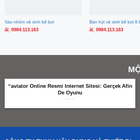
Sào nhôm vệ sinh bể bơi
Bàn hút vệ sinh bể bơi 8
âï¸ 0984.113.163
âï¸ 0984.113.163
MỘ
“aviator Online Resmi Internet Sitesi: Gerçek Afin
De Oyunu