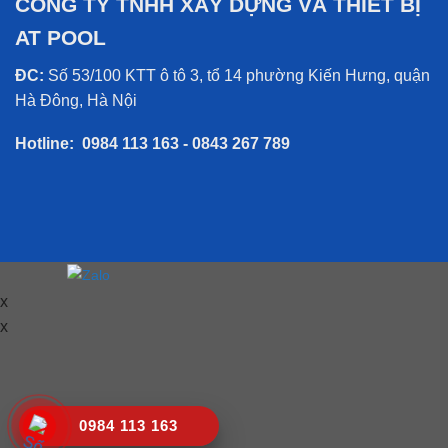
CÔNG TY TNHH XÂY DỰNG VÀ THIẾT BỊ
AT POOL
ĐC:
Số 53/100 KTT ô tô 3, tổ 14 phường Kiến Hưng, quận
Hà Đông, Hà Nội
Hotline:
0984 113 163 - 0843 267 789
x
x
0984 113 163