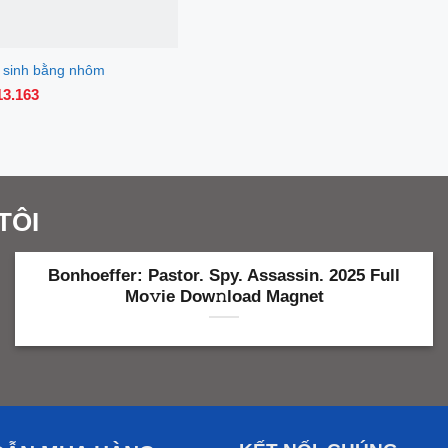
ệ sinh bằng nhôm
113.163
TÔI
Bonhoeffer: Pastor. Spy. Assassin. 2025 Full
Mo𝚟ie Dow𝚗load Magnet