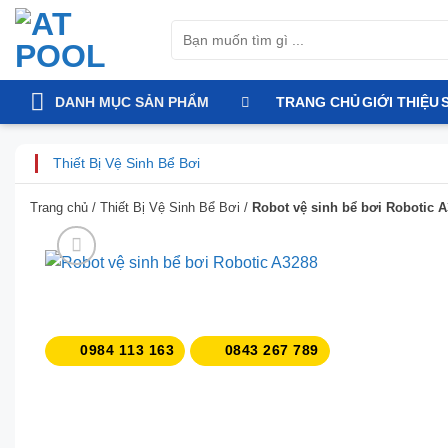
Bỏ
Tìm
qua
kiếm:
nội
dung
DANH MỤC SẢN PHẨM
TRANG CHỦ
GIỚI THIỆU
Thiết Bị Vệ Sinh Bể Bơi
Trang chủ
/
Thiết Bị Vệ Sinh Bể Bơi
/
Robot vệ sinh bể bơi Robotic 
0984 113 163
0843 267 789