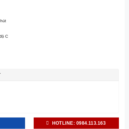
phút
 độ C
T
HOTLINE: 0984.113.163