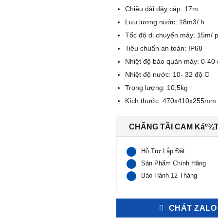
Chiều dài dây cáp: 17m
Lưu lượng nước: 18m3/ h
Tốc độ di chuyển máy: 15m/ 
Tiêu chuẩn an toàn: IP68
Nhiệt độ bảo quản máy: 0-40
Nhiệt độ nước: 10- 32 độ C
Trọng lượng: 10,5kg
Kích thước: 470x410x255mm
CHÃNG TÃI CAM Káº¾
Hỗ Trợ Lắp Đặt
Sản Phẩm Chính Hãng
Bảo Hành 12 Tháng
CHÁT ZALO