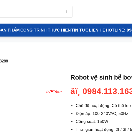
SẢN PHẨM
CÔNG TRÌNH THỰC HIỆN
TIN TỨC
LIÊN HỆ
HOTLINE: 09
A3288
Robot vệ sinh bể bơ
âï¸ 0984.113.16
- (xxxx) ÄÃ£ mua
4 ngÃ y
trÆ°á»c
Chế độ hoạt động: Có thể leo
Điện áp: 100-240VAC, 50Hz
Công suất: 150W
Thời gian hoạt động: 2h/ 3h/ 