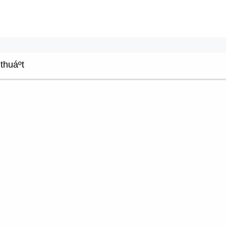
thuáº­t