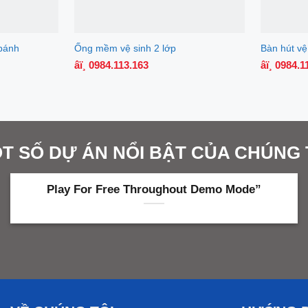
 bánh
Ống mềm vệ sinh 2 lớp
Bàn hút v
âï¸ 0984.113.163
âï¸ 0984.
T SỐ DỰ ÁN NỔI BẬT CỦA CHÚNG 
Play For Free Throughout Demo Mode”