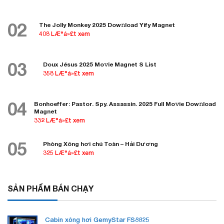
02
The Jolly Monkey 2025 Dow𝚗load Yify Magnet
408 LÆ°á»£t xem
03
Doux Jésus 2025 Mo𝚟ie Magnet S List
358 LÆ°á»£t xem
04
Bonhoeffer: Pastor. Spy. Assassin. 2025 Full Mo𝚟ie Dow𝚗load
Magnet
332 LÆ°á»£t xem
05
Phòng Xông hơi chú Toàn – Hải Dương
325 LÆ°á»£t xem
SẢN PHẨM BÁN CHẠY
Cabin xông hơi GemyStar FS8825