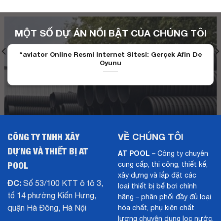
MỘT SỐ DỰ ÁN NỔI BẬT CỦA CHÚNG TÔI
“aviator Online Resmi Internet Sitesi: Gerçek Afin De
Oyunu
CÔNG TY TNHH XÂY
VỀ CHÚNG TÔI
DỰNG VÀ THIẾT BỊ AT
AT POOL
– Công ty chuyên
POOL
cung cấp, thi công, thiết kế,
xây dựng và lắp đặt các
ĐC:
Số 53/100 KTT ô tô 3,
loại thiết bị bể bơi chính
tổ 14 phường Kiến Hưng,
hãng – phân phối đầy đủ loại
quận Hà Đông, Hà Nội
hóa chất, phụ kiện chất
lượng chuyên dụng lọc nước,