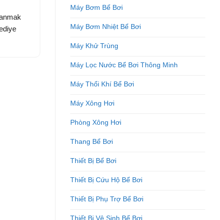
Máy Bơm Bể Bơi
azanmak
Máy Bơm Nhiệt Bể Bơi
ediye
Máy Khử Trùng
Máy Lọc Nước Bể Bơi Thông Minh
Máy Thổi Khí Bể Bơi
Máy Xông Hơi
Phòng Xông Hơi
Thang Bể Bơi
Thiết Bị Bể Bơi
Thiết Bị Cứu Hộ Bể Bơi
Thiết Bị Phụ Trợ Bể Bơi
Thiết Bị Vệ Sinh Bể Bơi