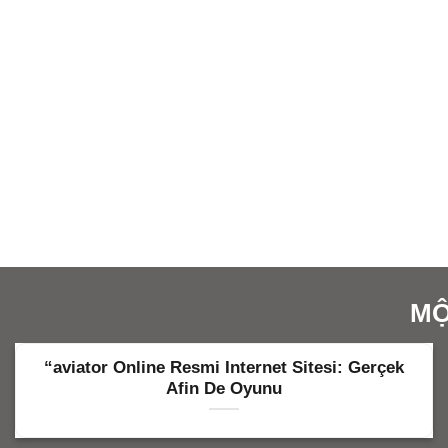
MỘ
“aviator Online Resmi Internet Sitesi: Gerçek
Afin De Oyunu