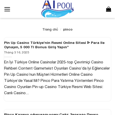
Bỏ
qua
nội
dung
Trang chủ
/
pinco
Pin Up Casino Türkiye’nin Resmi Online Sitesi ᐉ Para Ile
Oynayın, 5 000 Tl Bonus Giriş Yapın”
Tháng 3 16, 2025
En İyi Türkiye Online Casinolar 2025-top Çevrimiçi Casino
Rehberi Content Gametwist Oyunları Casino’da Iyi Eğlenceler
Pin Up Casino’nun Müşteri Hizmetleri Online Casino
Türkiye’de Yasal Mı? Pinco Para Yatırma Yöntemleri Pinco
Casino Oyunları Pin-up Casino Türkiye Resmi Web Sitesi:
Canlı Casino...
Pinco Казино официальному Сайт Зеркало Пинко