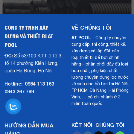
CÔNG TY TNHH XÂY
VỀ CHÚNG TÔI
DỰNG VÀ THIẾT BỊ AT
AT POOL
– Công ty chuyên
POOL
cung cấp, thi công, thiết kế,
xây dựng và lắp đặt các
ĐC:
Số 53/100 KTT ô tô 3,
loại thiết bị bể bơi chính
tổ 14 phường Kiến Hưng,
hãng – phân phối đầy đủ loại
quận Hà Đông, Hà Nội
hóa chất, phụ kiện chất
lượng chuyên dụng lọc nước,
Hotline:
0984 113 163 -
vệ sinh cho hồ bơi tại Hà Nội,
TP HCM, Đà Nẵng, Hải Phòng,
0843 267 789
Vinh, … có chi nhánh ở 3
miền toàn quốc.
HƯỚNG DẪN MUA
KẾT NỐI CHÚNG TÔI