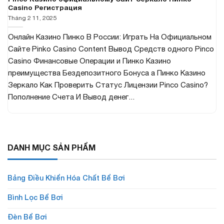
Casino Регистрация
Tháng 2 11, 2025
Онлайн Казино Пинко В России: Играть На Официальном
Сайте Pinko Casino Content Вывод Средств одного Pinco
Casino Финансовые Операции и Пинко Казино
преимущества Бездепозитного Бонуса а Пинко Казино
Зеркало Как Проверить Статус Лицензии Pinco Casino?
Пополнение Счета И Вывод денег...
DANH MỤC SẢN PHẨM
Bảng Điều Khiển Hóa Chất Bể Bơi
Bình Lọc Bể Bơi
Đèn Bể Bơi