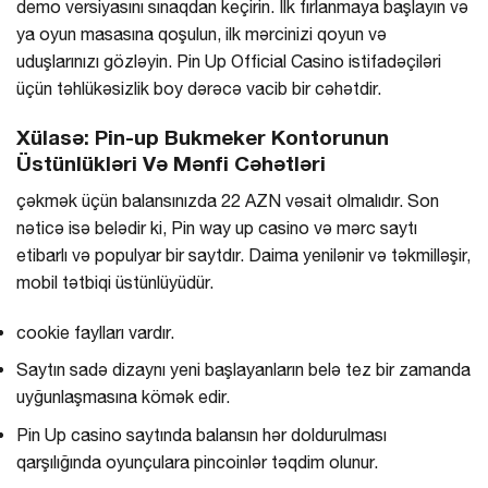
demo versiyasını sınaqdan keçirin. İlk fırlanmaya başlayın və
ya oyun masasına qoşulun, ilk mərcinizi qoyun və
uduşlarınızı gözləyin. Pin Up Official Casino istifadəçiləri
üçün təhlükəsizlik boy dərəcə vacib bir cəhətdir.
Xülasə: Pin-up Bukmeker Kontorunun
Üstünlükləri Və Mənfi Cəhətləri
çəkmək üçün balansınızda 22 AZN vəsait olmalıdır. Son
nəticə isə belədir ki, Pin way up casino və mərc saytı
etibarlı və populyar bir saytdır. Daima yenilənir və təkmilləşir,
mobil tətbiqi üstünlüyüdür.
cookie faylları vardır.
Saytın sadə dizaynı yeni başlayanların belə tez bir zamanda
uyğunlaşmasına kömək edir.
Pin Up casino saytında balansın hər doldurulması
qarşılığında oyunçulara pincoinlər təqdim olunur.