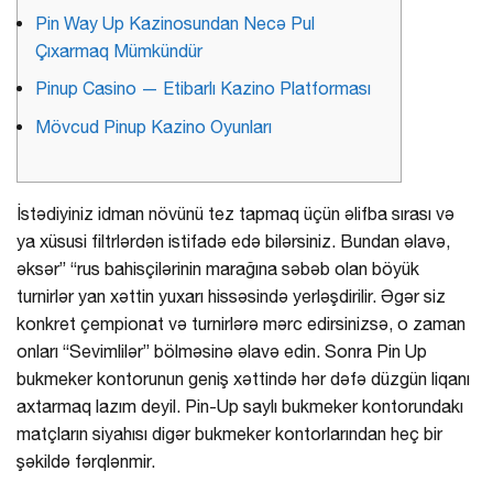
Pin Way Up Kazinosundan Necə Pul
Çıxarmaq Mümkündür
Pinup Casino — Etibarlı Kazino Platforması
Mövcud Pinup Kazino Oyunları
İstədiyiniz idman növünü tez tapmaq üçün əlifba sırası və
ya xüsusi filtrlərdən istifadə edə bilərsiniz. Bundan əlavə,
əksər” “rus bahisçilərinin marağına səbəb olan böyük
turnirlər yan xəttin yuxarı hissəsində yerləşdirilir. Əgər siz
konkret çempionat və turnirlərə mərc edirsinizsə, o zaman
onları “Sevimlilər” bölməsinə əlavə edin. Sonra Pin Up
bukmeker kontorunun geniş xəttində hər dəfə düzgün liqanı
axtarmaq lazım deyil. Pin-Up saylı bukmeker kontorundakı
matçların siyahısı digər bukmeker kontorlarından heç bir
şəkildə fərqlənmir.