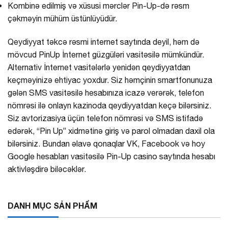
Kombinə edilmiş və xüsusi mərclər Pin-Up-də rəsm
çəkməyin mühüm üstünlüyüdür.
Qeydiyyat təkcə rəsmi internet saytında deyil, həm də
mövcud PinUp İnternet güzgüləri vasitəsilə mümkündür.
Alternativ İnternet vasitələrlə yenidən qeydiyyatdan
keçməyinizə ehtiyac yoxdur. Siz həmçinin smartfonunuza
gələn SMS vasitəsilə hesabınıza icazə verərək, telefon
nömrəsi ilə onlayn kazinoda qeydiyyatdan keçə bilərsiniz.
Siz avtorizasiya üçün telefon nömrəsi və SMS istifadə
edərək, “Pin Up” xidmətinə giriş və parol olmadan daxil ola
bilərsiniz. Bundan əlavə qonaqlar VK, Facebook və hoy
Google hesabları vasitəsilə Pin-Up casino saytında hesabı
aktivləşdirə biləcəklər.
DANH MỤC SẢN PHẨM