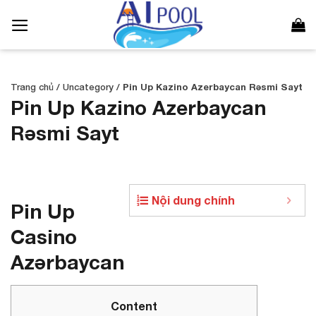
Bỏ
qua
nội
dung
Trang chủ
/
Uncategory
/
Pin Up Kazino Azerbaycan Rəsmi Sayt
Pin Up Kazino Azerbaycan
Rəsmi Sayt
Nội dung chính
Pin Up
Casino
Azərbaycan
Content