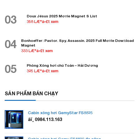
03
Doux Jésus 2025 Mo𝚟ie Magnet S List
358 LÆ°á»£t xem
04
Bonhoeffer: Pastor. Spy. Assassin. 2025 Full Mo𝚟ie Dow𝚗load
Magnet
333 LÆ°á»£t xem
05
Phòng Xông hơi chú Toàn – Hải Dương
325 LÆ°á»£t xem
SẢN PHẨM BÁN CHẠY
Cabin xông hơi GemyStar FS8825
âï¸ 0984.113.163
Cabin xông hơi Gemy FS8820 đa năng