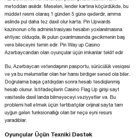
metoddan asılıdır. Məsələn, lender kartına köçürdükdə, bu
müddət rəsmi olaraq 1 gündən 5 günə qədərdir, amma
əslində pul daha tez daxil olur karta. Pin Upwards
kazinonun ofis administrasiyası hesabın yoxlanılmasına
ehtiyac olduqda, ilk pulun çıxarılmasında gecikmənin baş
verə biləcəyini təmin edir. Pin Way up Casino
Azərbaycandan olan oyunçular üçün imkanlar təklif edir
Bu, Azərbaycan vətəndaşının pasportu, sürücülük vəsiqəsi
və ya bu məlumatlar olan hər hansı birdigər sənəd ola bilər.
Doğrulama başa çatdıqdan sonra hesab təsdiqlənmiş
hesab olunur. İstifadəçilərin Casino Flag Up girişi sayt
vasitəsilə daxil landa bilməyəcəyi vəziyyətlər va. Bu
problemi həll etmək üçün tərtibatçılar orijinal sayta tam
uyğun gələn funksionallığı olan bir neçə eyni resurs
yaradıblar.
Oyunçular Üçün Texniki Dəstək