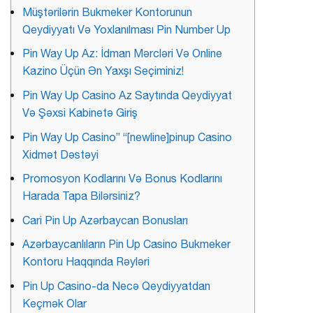
Müştərilərin Bukmeker Kontorunun
Qeydiyyatı Və Yoxlanılması Pin Number Up
Pin Way Up Az: İdman Mərcləri Və Online
Kazino Üçün Ən Yaxşı Seçiminiz!
Pin Way Up Casino Az Saytında Qeydiyyat
Və Şəxsi Kabinetə Giriş
Pin Way Up Casino” “[newline]pinup Casino
Xidmət Dəstəyi
Promosyon Kodlarını Və Bonus Kodlarını
Harada Tapa Bilərsiniz?
Cari Pin Up Azərbaycan Bonusları
Azərbaycanlıların Pin Up Casino Bukmeker
Kontoru Haqqında Rəyləri
Pin Up Casino-da Necə Qeydiyyatdan
Keçmək Olar