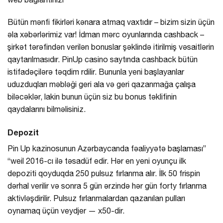
Bütün mənfi fikirləri kənara atmaq vaxtıdır – bizim sizin üçün
əla xəbərlərimiz var! İdman mərc oyunlarında cashback –
şirkət tərəfindən verilən bonuslar şəklində itirilmiş vəsaitlərin
qaytarılmasıdır. PinUp casino saytında cashback bütün
istifadəçilərə təqdim rdilir. Bununla yeni başlayanlar
uduzduqları məbləği geri ala və geri qazanmağa çalışa
biləcəklər, lakin bunun üçün siz bu bonus təklifinin
qaydalarını bilməlisiniz.
Depozit
Pin Up kazinosunun Azərbaycanda fəaliyyətə başlaması”
“weil 2016-cı ilə təsadüf edir. Hər en yeni oyunçu ilk
depoziti qoyduqda 250 pulsuz fırlanma alır. İlk 50 frispin
dərhal verilir və sonra 5 gün ərzində hər gün forty fırlanma
aktivləşdirilir. Pulsuz fırlanmalardan qazanılan pulları
oynamaq üçün veydjer — x50-dir.