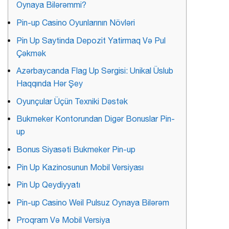
Oynaya Bilərəmmi?
Pin-up Casino Oyunlarının Növləri
Pi̇n Up Saytinda Depozi̇t Yatirmaq Və Pul
Çəkmək
Azərbaycanda Flag Up Sərgisi: Unikal Üslub
Haqqında Hər Şey
Oyunçular Üçün Texniki Dəstək
Bukmeker Kontorundan Digər Bonuslar Pin-
up
Bonus Siyasəti Bukmeker Pin-up
Pin Up Kazinosunun Mobil Versiyası
Pin Up Qeydiyyatı
Pin-up Casino Weil Pulsuz Oynaya Bilərəm
Proqram Və Mobil Versiya