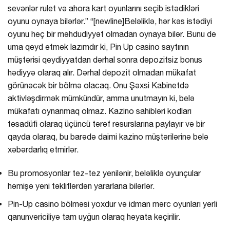
sevənlər rulet və ahora kart oyunlarını seçib istədikləri
oyunu oynaya bilərlər.” “[newline]Beləliklə, hər kəs istədiyi
oyunu heç bir məhdudiyyət olmadan oynaya bilər. Bunu de
uma qeyd etmək lazımdır ki, Pin Up casino saytının
müştərisi qeydiyyatdan dərhal sonra depozitsiz bonus
hədiyyə olaraq alır. Dərhal depozit olmadan mükafat
görünəcək bir bölmə olacaq. Onu Şəxsi Kabinetdə
aktivləşdirmək mümkündür, amma unutmayın ki, belə
mükafatı oynanmaq olmaz. Kazino sahibləri kodları
təsadüfi olaraq üçüncü tərəf resurslarına paylayır və bir
qayda olaraq, bu barədə daimi kazino müştərilərinə belə
xəbərdarlıq etmirlər.
Bu promosyonlar tez-tez yenilənir, beləliklə oyunçular
həmişə yeni təkliflərdən yararlana bilərlər.
Pin-Up casino bölməsi yoxdur və idman mərc oyunları yerli
qanunvericiliyə tam uyğun olaraq həyata keçirilir.