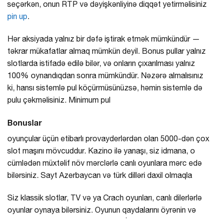
seçərkən, onun RTP və dəyişkənliyinə diqqət yetirməlisiniz
pin up
.
Hər aksiyada yalnız bir dəfə iştirak etmək mümkündür —
təkrar mükafatlar almaq mümkün deyil. Bonus pullar yalnız
slotlarda istifadə edilə bilər, və onların çıxarılması yalnız
100% oynandıqdan sonra mümkündür. Nəzərə almalısınız
ki, hansı sistemlə pul köçürmüsünüzsə, həmin sistemlə də
pulu çəkməlisiniz. Minimum pul
Bonuslar
oyunçular üçün etibarlı provayderlərdən olan 5000-dən çox
slot maşını mövcuddur. Kazino ilə yanaşı, siz idmana, o
cümlədən müxtəlif növ mərclərlə canlı oyunlara mərc edə
bilərsiniz. Sayt Azerbaycan və türk dilləri daxil olmaqla
Siz klassik slotlar, TV və ya Crach oyunları, canlı dilerlərlə
oyunlar oynaya bilərsiniz. Oyunun qaydalarını öyrənin və