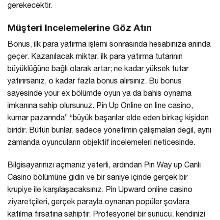
gerekecektir.
Müşteri Incelemelerine Göz Atın
Bonus, ilk para yatırma işlemi sonrasında hesabınıza anında
geçer. Kazanılacak miktar, ilk para yatırma tutarının
büyüklüğüne bağlı olarak artar; ne kadar yüksek tutar
yatırırsanız, o kadar fazla bonus alırsınız. Bu bonus
sayesinde your ex bölümde oyun ya da bahis oynama
imkanına sahip olursunuz. Pin Up Online on line casino,
kumar pazarında” “büyük başarılar elde eden birkaç kişiden
biridir. Bütün bunlar, sadece yönetimin çalışmaları değil, aynı
zamanda oyuncuların objektif incelemeleri neticesinde.
Bilgisayarınızı açmanız yeterli, ardından Pin Way up Canlı
Casino bölümüne gidin ve bir saniye içinde gerçek bir
krupiye ile karşılaşacaksınız. Pin Upward online casino
ziyaretçileri, gerçek parayla oynanan popüler şovlara
katılma fırsatına sahiptir. Profesyonel bir sunucu, kendinizi