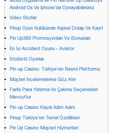
Android Os Ve Iphone’da Oynayabilirsiniz
Video Slotlar
Pinup Oyun Kulübünde Kişisel Dolap Ve Kayıt
Pin Up360 Promosyonları Və Bonusları
En İyi Accident Oyunu – Aviator
Stolüstü Oyunlar
Pin-up Casino: Türkiye’nin Resmi Platformu
Müşteri Incelemelerine Göz Atın
Farklı Para Yatırma Ve Çekme Seçenekleri
Mevcuttur
Pin-up Casino Kaydı Adım Adım
Pinup Türkiye’nin Temel Özellikleri
Pin Up Casino Müşteri Hizmetleri