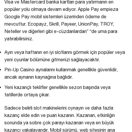
Visa ve Mastercard banka kartları para yatırmanın en
popüler yolu olmaya devam ediyor. Apple Pay empieza
Google Pay mobil sistemleri üzerinden ödeme de
mevcuttur. Ecopayz, Skrill, Payeer, UnionPay, TROY,
Neteller ve diğerleri gibi e-cüzdanlardan” “de uma para
yatırabilirsiniz.
Ayın veya haftanın en iyi slotlarını görmek için popüler veya
yeni oyunlar bölümüne gitmenizi sağlayacaktır.
Pin-Up Casino aynalarını kullanmak genellikle güvenlidir,
ancak aynanın kaynağına bağlıdır.
Yeni kazançlı teklifler genellikle sezon başında veya
tatillerde ortaya çıkar.
Sadece belirli slot makinelerini oynayın ve daha fazla
kazanç elde edin ve puan kazanın. Kazanan, etkinliğin
sonunda ya sobre çok parayı kazanan veya en büyük
kazancı yakalayandır. Mobil sürümü, web sitesinin ana