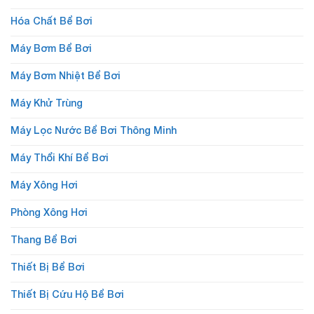
Hóa Chất Bể Bơi
Máy Bơm Bể Bơi
Máy Bơm Nhiệt Bể Bơi
Máy Khử Trùng
Máy Lọc Nước Bể Bơi Thông Minh
Máy Thổi Khí Bể Bơi
Máy Xông Hơi
Phòng Xông Hơi
Thang Bể Bơi
Thiết Bị Bể Bơi
Thiết Bị Cứu Hộ Bể Bơi