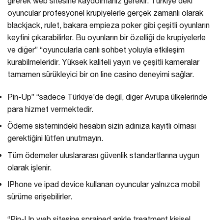
girerek web sitesine kaydolmanız gerekir. Türkiye’deki
oyuncular profesyonel krupiyelerle gerçek zamanlı olarak
blackjack, rulet, bakara empieza poker gibi çeşitli oyunların
keyfini çıkarabilirler. Bu oyunların bir özelliği de krupiyelerle
ve diğer” “oyuncularla canlı sohbet yoluyla etkileşim
kurabilmeleridir. Yüksek kaliteli yayın ve çeşitli kameralar
tamamen sürükleyici bir on line casino deneyimi sağlar.
Pin-Up” “sadece Türkiye’de değil, diğer Avrupa ülkelerinde
para hizmet vermektedir.
Ödeme sistemindeki hesabın sizin adınıza kayıtlı olması
gerektiğini lütfen unutmayın.
Tüm ödemeler uluslararası güvenlik standartlarına uygun
olarak işlenir.
IPhone ve ipad device kullanan oyuncular yalnızca mobil
sürüme erişebilirler.
“Pin-Up web sitesine sprained ankle treatment kişisel