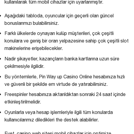
kullanılarak tüm mobil cihazlar için uyarlanmıştır.
Aşağıdaki tabloda, oyuncular için geçerli olan güncel
bonuslarımızı bulabilirsiniz.
Farklı ülkelerde oynayan kulüp müşterileri, çok çeşitli
konulara ve geniş bir oran yelpazesine sahip çok çeşitli slot
makinelerine erişebilecekler.
Nadir şikayetler, kazançların banka kartlarına uzun süre
çekilmesiyle ilgilidir.
Bu yöntemlerle, Pin Way up Casino Online hesabınıza hızlı
ve güvenli bir şekilde em virtude de yatırabilirsiniz.
Freespinler hesabınıza aktarıldıktan sonraki 24 saat içinde
etkinleştirilmelidir.
Oyunlarla veya hesap işlemleriyle ilgili tüm konularda
kullanıcılarımız diledikleri the destek alabilirler.
Evet, casino web sitesi mobil cihazlar için optimize