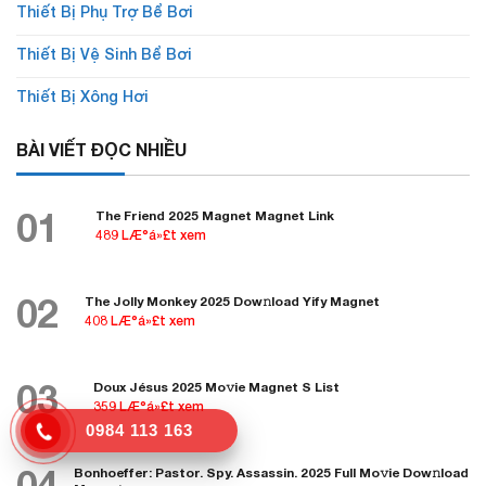
Thiết Bị Phụ Trợ Bể Bơi
Thiết Bị Vệ Sinh Bể Bơi
Thiết Bị Xông Hơi
BÀI VIẾT ĐỌC NHIỀU
01
The Friend 2025 Magnet Magnet Link
489 LÆ°á»£t xem
02
The Jolly Monkey 2025 Dow𝚗load Yify Magnet
408 LÆ°á»£t xem
03
Doux Jésus 2025 Mo𝚟ie Magnet S List
359 LÆ°á»£t xem
0984 113 163
04
Bonhoeffer: Pastor. Spy. Assassin. 2025 Full Mo𝚟ie Dow𝚗load