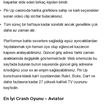
başarılar elde eden birkaç kişiden biridir.
Pin Up casinoda harika grafiklere sahip ve karlı seçenekler
sunan video clip slotlar bulacaksınız.
Tüm süreç bir haftaya kadar sürebilir ancak genellikle çok
daha az zaman alır.
Platformun bahis severlere sağladığı eşsiz ayrıcalıklardan
faydalanmak için hemen üye olup eğlenceli kazancın
kapısını aralayabilirsiniz. Güncel giriş adresi farklı zaman
aralıklarında değişikilik göstermektedir. Web sitemizde bu
sayfada bulunan buton sayesinde güncel giriş adresine
istediğiniz your ex an erişim sağlayabilirsiniz. Pin Up
konstruera klasik kart oyunlarından Rulet, Boks, Dart ve
daha fazlasına kadar 27 yüksek kaliteli TV oyununu
keşfedin.
En İyi Crash Oyunu – Aviator