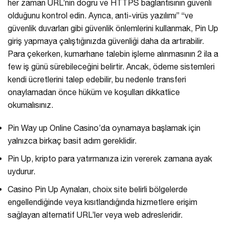
her zaman URL’nin doğru ve HTTPS bağlantısının güvenli
olduğunu kontrol edin. Ayrıca, anti-virüs yazılımı” “ve
güvenlik duvarları gibi güvenlik önlemlerini kullanmak, Pin Up
giriş yapmaya çalıştığınızda güvenliği daha da artırabilir.
Para çekerken, kumarhane talebin işleme alınmasının 2 ila a
few iş günü sürebileceğini belirtir. Ancak, ödeme sistemleri
kendi ücretlerini talep edebilir, bu nedenle transferi
onaylamadan önce hüküm ve koşulları dikkatlice
okumalısınız.
Pin Way up Online Casino’da oynamaya başlamak için
yalnızca birkaç basit adım gereklidir.
Pin Up, kripto para yatırmanıza izin vererek zamana ayak
uydurur.
Casino Pin Up Aynaları, choix site belirli bölgelerde
engellendiğinde veya kısıtlandığında hizmetlere erişim
sağlayan alternatif URL’ler veya web adresleridir.