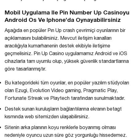
Mobil Uygulama Ile Pin Number Up Casinoyu
Android Os Ve Iphone’da Oynayabilirsiniz
Aşağıda en popüler Pın Up crash çevrimiçi oyunlarının bir
açıklamasını bulabilirsiniz. Mevcut iletişim kanalları
aracılığıyla kumarhanenin destek ekibiyle iletişime
geçmelisiniz. Pin Up Casino uygulamamız Android ve iOS
cihazlarla tam uyumlu olup, yüksek güvenlik standartlarına
göre tasarlanmıştır.
Bu kategorideki tüm oyunlar, en popüler yazılım stüdyoları
olan Ezugi, Evolution Video gaming, Pragmatic Play,
Fortunate Streak ve Playtech tarafından sunulmaktadır.
Destek sunan kuruluşların bağlantılarına ekranın betagt
kısmında web sitemizden ulaşabilirsiniz.
Sitenin arka planının koyu renklerle boyanmış olması
nedeniyle oyuncu uzun süre göz yorgunluğu hissedemez.