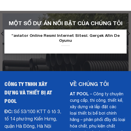
MỘT SỐ DỰ ÁN NỔI BẬT CỦA CHÚNG TÔI
“aviator Online Resmi Internet Sitesi: Gerçek Afin De
Oyunu
CÔNG TY TNHH XÂY
VỀ CHÚNG TÔI
DỰNG VÀ THIẾT BỊ AT
AT POOL
– Công ty chuyên
POOL
cung cấp, thi công, thiết kế,
xây dựng và lắp đặt các
ĐC:
Số 53/100 KTT ô tô 3,
loại thiết bị bể bơi chính
tổ 14 phường Kiến Hưng,
hãng – phân phối đầy đủ loại
quận Hà Đông, Hà Nội
hóa chất, phụ kiện chất