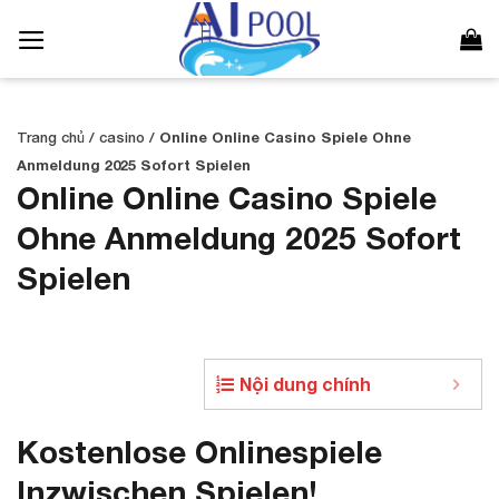
Bỏ
qua
nội
dung
Trang chủ
/
casino
/
Online Online Casino Spiele Ohne
Anmeldung 2025 Sofort Spielen
Online Online Casino Spiele
Ohne Anmeldung 2025 Sofort
Spielen
Nội dung chính
Kostenlose Onlinespiele
Inzwischen Spielen!