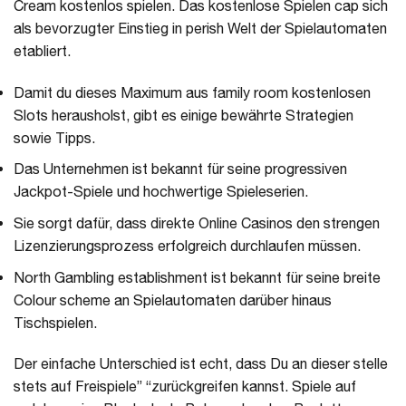
Cream kostenlos spielen. Das kostenlose Spielen cap sich
als bevorzugter Einstieg in perish Welt der Spielautomaten
etabliert.
Damit du dieses Maximum aus family room kostenlosen
Slots herausholst, gibt es einige bewährte Strategien
sowie Tipps.
Das Unternehmen ist bekannt für seine progressiven
Jackpot-Spiele und hochwertige Spieleserien.
Sie sorgt dafür, dass direkte Online Casinos den strengen
Lizenzierungsprozess erfolgreich durchlaufen müssen.
North Gambling establishment ist bekannt für seine breite
Colour scheme an Spielautomaten darüber hinaus
Tischspielen.
Der einfache Unterschied ist echt, dass Du an dieser stelle
stets auf Freispiele” “zurückgreifen kannst. Spiele auf