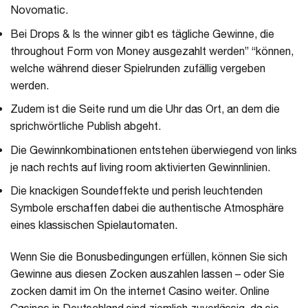
Novomatic.
Bei Drops & Is the winner gibt es tägliche Gewinne, die
throughout Form von Money ausgezahlt werden” “können,
welche während dieser Spielrunden zufällig vergeben
werden.
Zudem ist die Seite rund um die Uhr das Ort, an dem die
sprichwörtliche Publish abgeht.
Die Gewinnkombinationen entstehen überwiegend von links
je nach rechts auf living room aktivierten Gewinnlinien.
Die knackigen Soundeffekte und perish leuchtenden
Symbole erschaffen dabei die authentische Atmosphäre
eines klassischen Spielautomaten.
Wenn Sie die Bonusbedingungen erfüllen, können Sie sich
Gewinne aus diesen Zocken auszahlen lassen – oder Sie
zocken damit im On the internet Casino weiter. Online