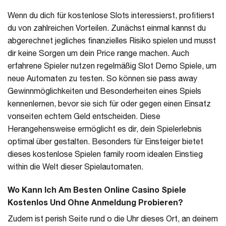
Wenn du dich für kostenlose Slots interessierst, profitierst
du von zahlreichen Vorteilen. Zunächst einmal kannst du
abgerechnet jegliches finanzielles Risiko spielen und musst
dir keine Sorgen um dein Price range machen. Auch
erfahrene Spieler nutzen regelmäßig Slot Demo Spiele, um
neue Automaten zu testen. So können sie pass away
Gewinnmöglichkeiten und Besonderheiten eines Spiels
kennenlernen, bevor sie sich für oder gegen einen Einsatz
vonseiten echtem Geld entscheiden. Diese
Herangehensweise ermöglicht es dir, dein Spielerlebnis
optimal über gestalten. Besonders für Einsteiger bietet
dieses kostenlose Spielen family room idealen Einstieg
within die Welt dieser Spielautomaten.
Wo Kann Ich Am Besten Online Casino Spiele
Kostenlos Und Ohne Anmeldung Probieren?
Zudem ist perish Seite rund o die Uhr dieses Ort, an deinem