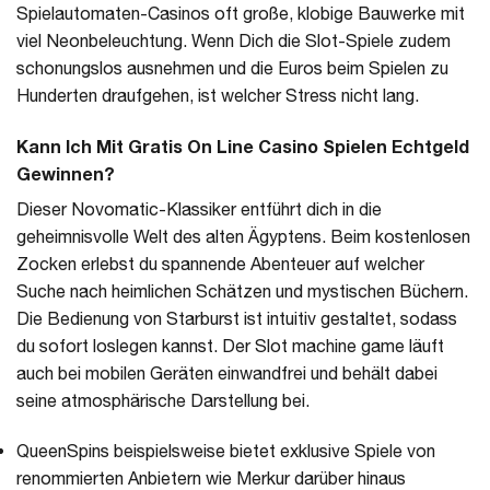
Spielautomaten-Casinos oft große, klobige Bauwerke mit
viel Neonbeleuchtung. Wenn Dich die Slot-Spiele zudem
schonungslos ausnehmen und die Euros beim Spielen zu
Hunderten draufgehen, ist welcher Stress nicht lang.
Kann Ich Mit Gratis On Line Casino Spielen Echtgeld
Gewinnen?
Dieser Novomatic-Klassiker entführt dich in die
geheimnisvolle Welt des alten Ägyptens. Beim kostenlosen
Zocken erlebst du spannende Abenteuer auf welcher
Suche nach heimlichen Schätzen und mystischen Büchern.
Die Bedienung von Starburst ist intuitiv gestaltet, sodass
du sofort loslegen kannst. Der Slot machine game läuft
auch bei mobilen Geräten einwandfrei und behält dabei
seine atmosphärische Darstellung bei.
QueenSpins beispielsweise bietet exklusive Spiele von
renommierten Anbietern wie Merkur darüber hinaus