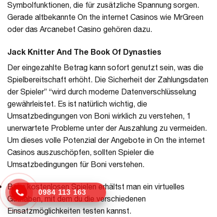
Symbolfunktionen, die für zusätzliche Spannung sorgen.
Gerade altbekannte On the internet Casinos wie MrGreen
oder das Arcanebet Casino gehören dazu.
Jack Knitter And The Book Of Dynasties
Der eingezahlte Betrag kann sofort genutzt sein, was die
Spielbereitschaft erhöht. Die Sicherheit der Zahlungsdaten
der Spieler” “wird durch moderne Datenverschlüsselung
gewährleistet. Es ist natürlich wichtig, die
Umsatzbedingungen von Boni wirklich zu verstehen, 1
unerwartete Probleme unter der Auszahlung zu vermeiden.
Um dieses volle Potenzial der Angebote in On the internet
Casinos auszuschöpfen, sollten Spieler die
Umsatzbedingungen für Boni verstehen.
Beim kostenlosen Spielen erhältst man ein virtuelles
0984 113 163
Guthaben, mit dem du die verschiedenen
Einsatzmöglichkeiten testen kannst.