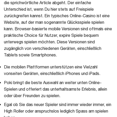
die sprichwörtliche Article abgeht. Der einfache
Unterschied ist, wenn Du hier stets auf Freispiele
zurückgreifen kannst. Ein typisches Online-Casino ist eine
Website, auf der man sogenannte Glücksspiele spielen
kann. Browser-basierte mobile Versionen sind oftmals eine
praktische Choice für Nutzer, expire Spiele bequem
unterwegs spielen möchten. Diese Versionen sind
zugänglich von verschiedenen Geräten, einschließlich
Tablets sowie Smartphones.
Die mobilen Plattformen unterstützen eine Vielzahl
vonseiten Geräten, einschließlich iPhones und iPads.
Poki bringt die beste Auswahl an weiter unten Online-
Spielen und offeriert das unterhaltsamste Erlebnis, allein
oder über Freunden zu spielen.
Egal ob Sie das neuer Spieler sind immer wieder immer, ein
High Roller oder anspruchslos lediglich Spass am spielen