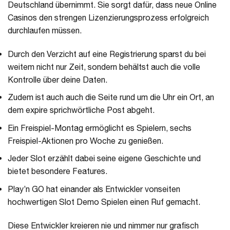
Deutschland übernimmt. Sie sorgt dafür, dass neue Online
Casinos den strengen Lizenzierungsprozess erfolgreich
durchlaufen müssen.
Durch den Verzicht auf eine Registrierung sparst du bei
weitem nicht nur Zeit, sondern behältst auch die volle
Kontrolle über deine Daten.
Zudem ist auch auch die Seite rund um die Uhr ein Ort, an
dem expire sprichwörtliche Post abgeht.
Ein Freispiel-Montag ermöglicht es Spielern, sechs
Freispiel-Aktionen pro Woche zu genießen.
Jeder Slot erzählt dabei seine eigene Geschichte und
bietet besondere Features.
Play’n GO hat einander als Entwickler vonseiten
hochwertigen Slot Demo Spielen einen Ruf gemacht.
Diese Entwickler kreieren nie und nimmer nur grafisch