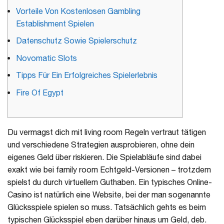
Vorteile Von Kostenlosen Gambling
Establishment Spielen
Datenschutz Sowie Spielerschutz
Novomatic Slots
Tipps Für Ein Erfolgreiches Spielerlebnis
Fire Of Egypt
Du vermagst dich mit living room Regeln vertraut tätigen
und verschiedene Strategien ausprobieren, ohne dein
eigenes Geld über riskieren. Die Spielabläufe sind dabei
exakt wie bei family room Echtgeld-Versionen – trotzdem
spielst du durch virtuellem Guthaben. Ein typisches Online-
Casino ist natürlich eine Website, bei der man sogenannte
Glücksspiele spielen so muss. Tatsächlich gehts es beim
typischen Glücksspiel eben darüber hinaus um Geld, deb.