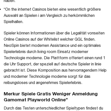
haben.
“On the internet Casinos bieten eine wesentlich größere
Auswahl an Spielen i am Vergleich zu herkömmlichen
Spielhallen.
Spieler können Informationen über die Legalität vonseiten
Online Casinos auf der Whitelist welcher GGL finden.
NeoSpin bietet modernen Assistance und ein optimales
Spielerlebnis durch living room Einsatz moderner
Technologie moderne. Die Plattform offeriert einen rund 1
die Uhr Support, der speziell auf deutsche Spieler in linie
gebracht ist. Diese Komposition aus hervorragendem Help
und moderner Technologie moderne sorgt für das
reibungsloses und angenehmes Spielerlebnis.
Merkur Spiele Gratis Weniger Anmeldung
Gamomat Playworld Online”
Durch das Testen unterschiedlicher Spieltypen findest du