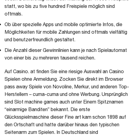
statt, wo bis zu five hundred Freispiele möglich sind
oftmals.
Ob über spezielle Apps und mobile optimierte Infos, die
Möglichkeiten für mobile Zahlungen sind oftmals vielfältig
und benutzerfreundlich gestaltet.
Die Anzahl dieser Gewinnlinien kann je nach Spielautomat
von einer bis zu mehreren tausend reichen.
Auf Casino. at finden Sie eine riesige Auswahl an Casino
Spielen ohne Anmeldung. Zocken Sie direkt im Browser
pass away Spiele von Novoline, Merkur, und anderen Top-
Herstellern – cuma-cuma und ohne Werbung. Ursprünglich
sind Slot machine games auch unter Einem Spitznamen
“einarmige Banditen” bekannt. Die erste
Glücksspielmaschine dieser Fine art kam schon 1898 auf
den Ortschaft und hatte darüber hinaus den typischen
Seitenarm zum Spielen. In Deutschland sind