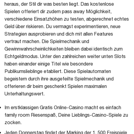
heraus, der Stil dir was besten liegt. Das kostenlose
Spielen offeriert dir zudem pass away Möglichkeit,
verschiedene Einsatzhöhen zu testen, abgerechnet echtes
Geld über riskieren. Du vermagst experimentieren, neue
Strategien ausprobieren und dich mit allen Features
vertraut machen. Die Spielmechanik und
Gewinnwahrscheinlichkeiten bleiben dabei identisch zum
Echtgeldmodus. Unter den zahlreichen weiter unten Slots
haben einander einige Titel wie besondere
Publikumslieblinge etabliert. Diese Spielautomaten
begeistern durch ihre ausgefeilte Spielmechanik und
offerieren dir beim geschenkt Spielen maximalen
Unterhaltungswert.
Im erstklassigen Gratis Online-Casino macht es einfach
family room Riesenspaß, Deine Lieblings-Casino-Spiele zu
zocken.
Jeden Donnerstag findet der Marking der 1. 500 Freispiele