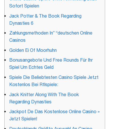
Sofort Spielen
Jack Potter & The Book Regarding
Dynasties 6
Zahlungsmethoden In” “deutschen Online
Casinos
Golden Ei Of Moorhuhn
Bonusangebote Und Free Rounds Für Ihr
Spiel Um Echtes Geld
Spiele Die Beliebtesten Casino Spiele Jetzt
Kostenlos Bei Rtlspiele:
Jack Knitter Along With The Book
Regarding Dynasties
Jackpot De Das Kostenlose Online Casino »
Jetzt Spielen!
Deutschlands Größte Auswahl An Casino