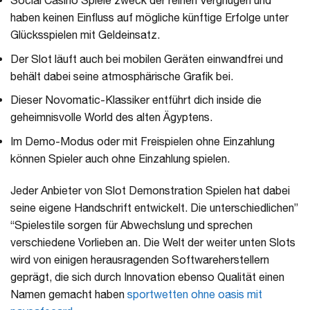
Social Casino Spiele zweck der reinen Vergnügen und
haben keinen Einfluss auf mögliche künftige Erfolge unter
Glücksspielen mit Geldeinsatz.
Der Slot läuft auch bei mobilen Geräten einwandfrei und
behält dabei seine atmosphärische Grafik bei.
Dieser Novomatic-Klassiker entführt dich inside die
geheimnisvolle World des alten Ägyptens.
Im Demo-Modus oder mit Freispielen ohne Einzahlung
können Spieler auch ohne Einzahlung spielen.
Jeder Anbieter von Slot Demonstration Spielen hat dabei
seine eigene Handschrift entwickelt. Die unterschiedlichen”
“Spielestile sorgen für Abwechslung und sprechen
verschiedene Vorlieben an. Die Welt der weiter unten Slots
wird von einigen herausragenden Softwareherstellern
geprägt, die sich durch Innovation ebenso Qualität einen
Namen gemacht haben
sportwetten ohne oasis mit