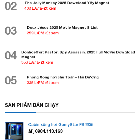
02
The Jolly Monkey 2025 Dow𝚗load Yify Magnet
408 LÆ°á»£t xem
03
Doux Jésus 2025 Mo𝚟ie Magnet S List
359 LÆ°á»£t xem
04
Bonhoeffer: Pastor. Spy. Assassin. 2025 Full Mo𝚟ie Dow𝚗load
Magnet
333 LÆ°á»£t xem
05
Phòng Xông hơi chú Toàn – Hải Dương
325 LÆ°á»£t xem
SẢN PHẨM BÁN CHẠY
Cabin xông hơi GemyStar FS8825
âï¸ 0984.113.163