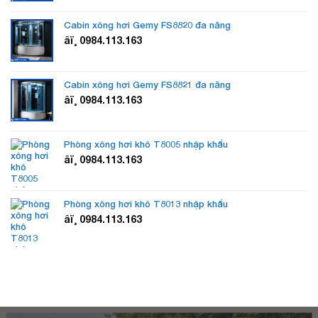
Cabin xông hơi Gemy FS8820 đa năng
âï¸ 0984.113.163
Cabin xông hơi Gemy FS8821 đa năng
âï¸ 0984.113.163
Phòng xông hơi khô T8005 nhập khẩu
âï¸ 0984.113.163
Phòng xông hơi khô T8013 nhập khẩu
âï¸ 0984.113.163