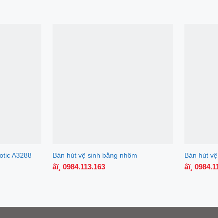
otic A3288
Bàn hút vệ sinh bằng nhôm
Bàn hút vệ
âï¸ 0984.113.163
âï¸ 0984.