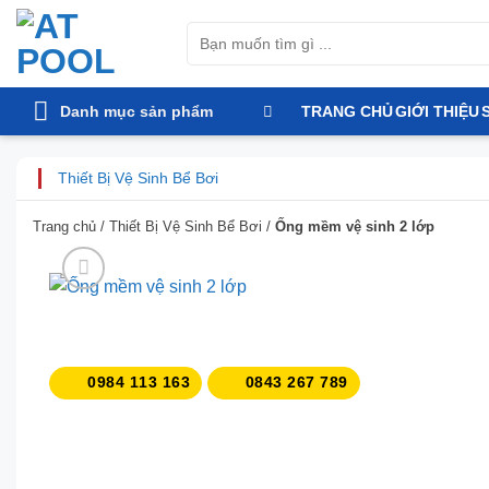
Bỏ
Tìm
qua
kiếm:
nội
dung
Danh mục sản phẩm
TRANG CHỦ
GIỚI THIỆU
Thiết Bị Vệ Sinh Bể Bơi
Trang chủ
/
Thiết Bị Vệ Sinh Bể Bơi
/
Ống mềm vệ sinh 2 lớp
0984 113 163
0843 267 789