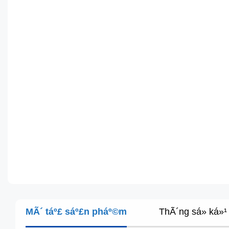
MÃ´ táº£ sáº£n pháº©m
ThÃ´ng sá» ká»¹ 