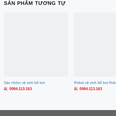
SẢN PHẨM TƯƠNG TỰ
Sào nhôm vệ sinh bể bơi
Robot vệ sinh bể bơi Rob
âï¸ 0984.113.163
âï¸ 0984.113.163