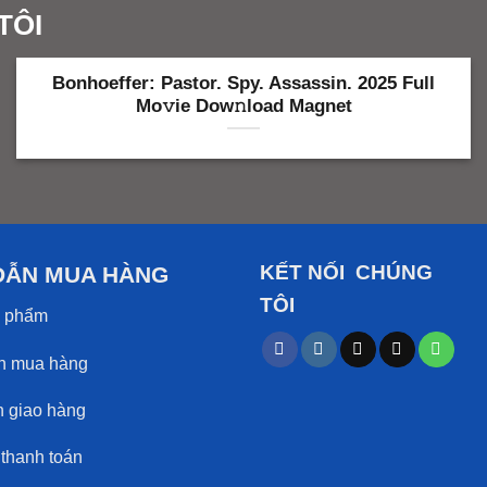
TÔI
Bonhoeffer: Pastor. Spy. Assassin. 2025 Full
Mo𝚟ie Dow𝚗load Magnet
KẾT NỐI CHÚNG
DẪN MUA HÀNG
TÔI
 phẩm
 mua hàng
giao hàng
hanh toán