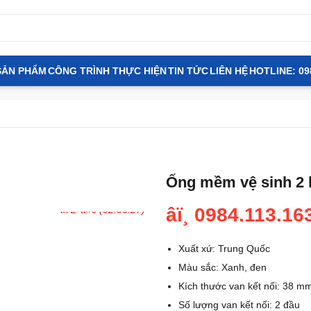
SẢN PHẨM
CÔNG TRÌNH THỰC HIỆN
TIN TỨC
LIÊN HỆ
HOTLINE: 09
Ống mềm vệ sinh 2 
âï¸ 0984.113.16
- (xxxx) ÄÃ£ mua
3 giá»
trÆ°á»c (02:06:27)
Xuất xứ: Trung Quốc
Màu sắc: Xanh, đen
Kích thước van kết nối: 38 m
Số lượng van kết nối: 2 đầu