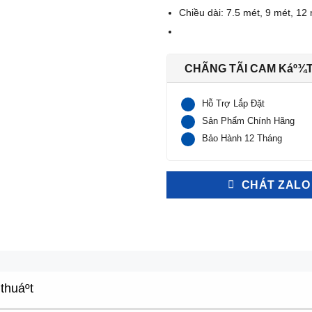
Chiều dài: 7.5 mét, 9 mét, 12
CHÃNG TÃI CAM Káº¾
Hỗ Trợ Lắp Đặt
Sản Phẩm Chính Hãng
Bảo Hành 12 Tháng
CHÁT ZALO
thuáº­t