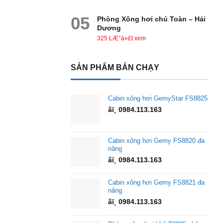
05
Phòng Xông hơi chú Toàn – Hải
Dương
325 LÆ°á»£t xem
SẢN PHẨM BÁN CHẠY
Cabin xông hơi GemyStar FS8825
âï¸ 0984.113.163
Cabin xông hơi Gemy FS8820 đa
năng
âï¸ 0984.113.163
Cabin xông hơi Gemy FS8821 đa
năng
âï¸ 0984.113.163