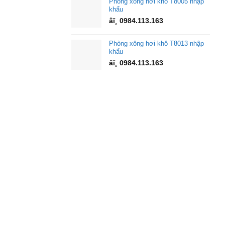
Phòng xông hơi khô T8005 nhập
khẩu
âï¸ 0984.113.163
Phòng xông hơi khô T8013 nhập
khẩu
âï¸ 0984.113.163