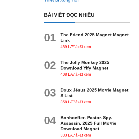
Thiết Bị Xông Hơi
BÀI VIẾT ĐỌC NHIỀU
01
The Friend 2025 Magnet Magnet
Link
489 LÆ°á»£t xem
02
The Jolly Monkey 2025
Dow𝚗load Yify Magnet
408 LÆ°á»£t xem
03
Doux Jésus 2025 Mo𝚟ie Magnet
S List
358 LÆ°á»£t xem
04
Bonhoeffer: Pastor. Spy.
Assassin. 2025 Full Mo𝚟ie
Dow𝚗load Magnet
333 LÆ°á»£t xem