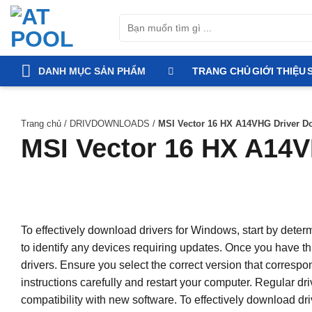
Bỏ
Tìm
qua
kiếm:
nội
dung
DANH MỤC SẢN PHẨM
TRANG CHỦ
GIỚI THIỆU
Trang chủ
/
DRIVDOWNLOADS
/
MSI Vector 16 HX A14VHG Driver D
MSI Vector 16 HX A14V
To effectively download drivers for Windows, start by det
to identify any devices requiring updates. Once you have this
drivers. Ensure you select the correct version that corresp
instructions carefully and restart your computer. Regular d
compatibility with new software. To effectively download dr