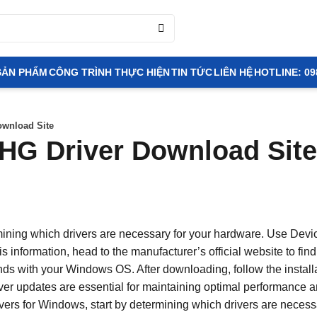
SẢN PHẨM
CÔNG TRÌNH THỰC HIỆN
TIN TỨC
LIÊN HỆ
HOTLINE: 09
ownload Site
HG Driver Download Site
ermining which drivers are necessary for your hardware. Use Dev
 information, head to the manufacturer’s official website to find 
onds with your Windows OS. After downloading, follow the install
river updates are essential for maintaining optimal performance 
ivers for Windows, start by determining which drivers are necess