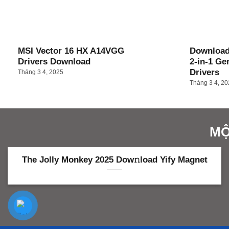
MSI Vector 16 HX A14VGG
Download
Drivers Download
2-in-1 Ge
Drivers
Tháng 3 4, 2025
Tháng 3 4, 2
MỘ
The Jolly Monkey 2025 Dow𝚗load Yify Magnet