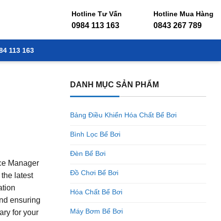
Hotline Tư Vấn
Hotline Mua Hàng
0984 113 163
0843 267 789
84 113 163
DANH MỤC SẢN PHẨM
Bảng Điều Khiển Hóa Chất Bể Bơi
Bình Lọc Bể Bơi
Đèn Bể Bơi
ice Manager
Đồ Chơi Bể Bơi
the latest
ation
Hóa Chất Bể Bơi
and ensuring
Máy Bơm Bể Bơi
ary for your