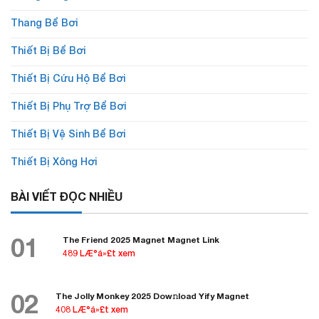
Thang Bể Bơi
Thiết Bị Bể Bơi
Thiết Bị Cứu Hộ Bể Bơi
Thiết Bị Phụ Trợ Bể Bơi
Thiết Bị Vệ Sinh Bể Bơi
Thiết Bị Xông Hơi
BÀI VIẾT ĐỌC NHIỀU
01
The Friend 2025 Magnet Magnet Link
489 LÆ°á»£t xem
02
The Jolly Monkey 2025 Dow𝚗load Yify Magnet
408 LÆ°á»£t xem