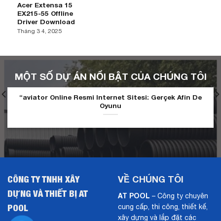
Acer Extensa 15
EX215-55 Offline
Driver Download
Tháng 3 4, 2025
MỘT SỐ DỰ ÁN NỔI BẬT CỦA CHÚNG TÔI
“aviator Online Resmi Internet Sitesi: Gerçek Afin De
Oyunu
CÔNG TY TNHH XÂY
VỀ CHÚNG TÔI
DỰNG VÀ THIẾT BỊ AT
AT POOL
– Công ty chuyên
POOL
cung cấp, thi công, thiết kế,
xây dựng và lắp đặt các