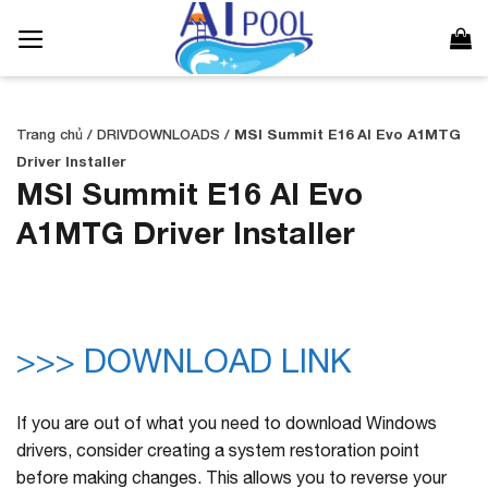
Bỏ
qua
nội
dung
Trang chủ
/
DRIVDOWNLOADS
/
MSI Summit E16 AI Evo A1MTG
Driver Installer
MSI Summit E16 AI Evo
A1MTG Driver Installer
>>> DOWNLOAD LINK
If you are out of what you need to download Windows
drivers, consider creating a system restoration point
before making changes. This allows you to reverse your