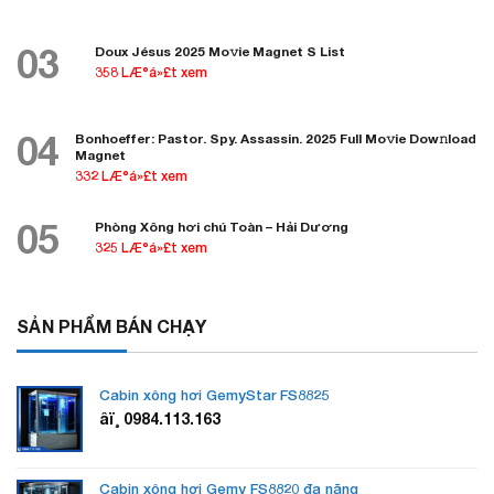
03
Doux Jésus 2025 Mo𝚟ie Magnet S List
358 LÆ°á»£t xem
04
Bonhoeffer: Pastor. Spy. Assassin. 2025 Full Mo𝚟ie Dow𝚗load
Magnet
332 LÆ°á»£t xem
05
Phòng Xông hơi chú Toàn – Hải Dương
325 LÆ°á»£t xem
SẢN PHẨM BÁN CHẠY
Cabin xông hơi GemyStar FS8825
âï¸ 0984.113.163
Cabin xông hơi Gemy FS8820 đa năng