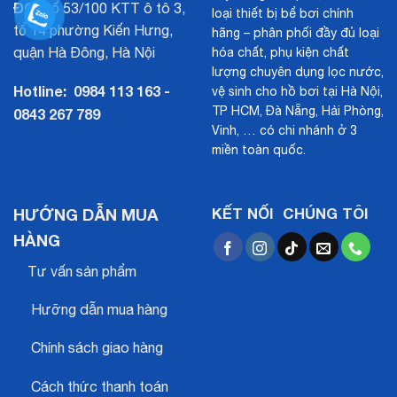
ĐC:
Số 53/100 KTT ô tô 3,
loại thiết bị bể bơi chính
tổ 14 phường Kiến Hưng,
hãng – phân phối đầy đủ loại
quận Hà Đông, Hà Nội
hóa chất, phụ kiện chất
lượng chuyên dụng lọc nước,
Hotline:
0984 113 163 -
vệ sinh cho hồ bơi tại Hà Nội,
TP HCM, Đà Nẵng, Hải Phòng,
0843 267 789
Vinh, … có chi nhánh ở 3
miền toàn quốc.
HƯỚNG DẪN MUA
KẾT NỐI CHÚNG TÔI
HÀNG
Tư vấn sản phẩm
Hưỡng dẫn mua hàng
Chính sách giao hàng
Cách thức thanh toán