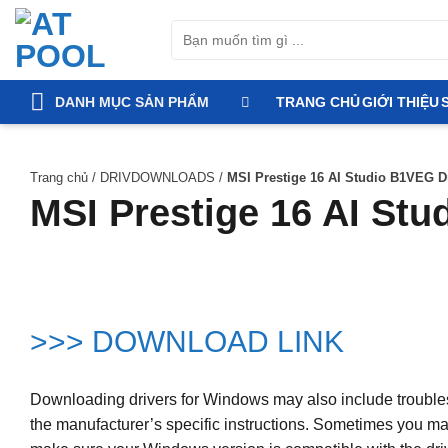
Bỏ
Tìm
qua
kiếm:
nội
dung
DANH MỤC SẢN PHẨM
TRANG CHỦ
GIỚI THIỆU
Trang chủ
/
DRIVDOWNLOADS
/
MSI Prestige 16 AI Studio B1VEG D
MSI Prestige 16 AI St
>>> DOWNLOAD LINK
Downloading drivers for Windows may also include troublesho
the manufacturer’s specific instructions. Sometimes you may 