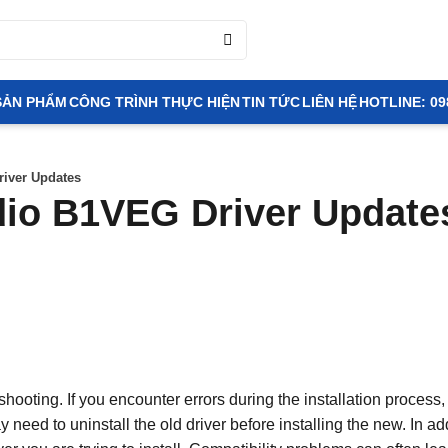
SẢN PHẨM
CÔNG TRÌNH THỰC HIỆN
TIN TỨC
LIÊN HỆ
HOTLINE: 09
river Updates
udio B1VEG Driver Update
oting. If you encounter errors during the installation process,
need to uninstall the old driver before installing the new. In add