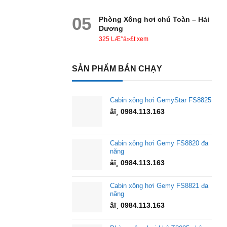
05
Phòng Xông hơi chú Toàn – Hải
Dương
325 LÆ°á»£t xem
SẢN PHẨM BÁN CHẠY
Cabin xông hơi GemyStar FS8825
âï¸ 0984.113.163
Cabin xông hơi Gemy FS8820 đa
năng
âï¸ 0984.113.163
Cabin xông hơi Gemy FS8821 đa
năng
âï¸ 0984.113.163