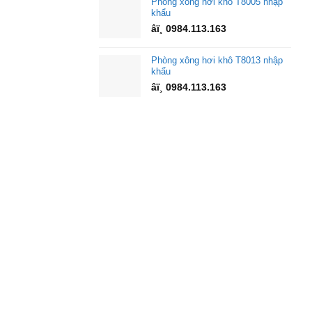
Phòng xông hơi khô T8005 nhập
khẩu
âï¸ 0984.113.163
Phòng xông hơi khô T8013 nhập
khẩu
âï¸ 0984.113.163