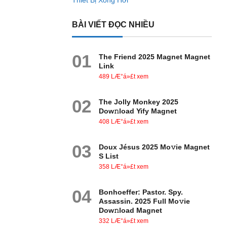
Thiết Bị Xông Hơi
BÀI VIẾT ĐỌC NHIỀU
01
The Friend 2025 Magnet Magnet
Link
489 LÆ°á»£t xem
02
The Jolly Monkey 2025
Dow𝚗load Yify Magnet
408 LÆ°á»£t xem
03
Doux Jésus 2025 Mo𝚟ie Magnet
S List
358 LÆ°á»£t xem
04
Bonhoeffer: Pastor. Spy.
Assassin. 2025 Full Mo𝚟ie
Dow𝚗load Magnet
332 LÆ°á»£t xem