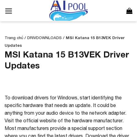
Bỏ
qua
nội
dung
Trang chủ
/
DRIVDOWNLOADS
/
MSI Katana 15 B13VEK Driver
Updates
MSI Katana 15 B13VEK Driver
Updates
To download drivers for Windows, start identifying the
specific hardware that needs an update. It could be
anything from your audio device to the network adapter.
Visit the official website of the hardware manufacturer.
Most manufacturers provide a special support section
where you can find the latest drivers. Download the driver