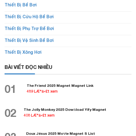
Thiết Bị Bể Bơi
Thiết Bị Cứu Hộ Bể Bơi
Thiết Bị Phụ Trợ Bể Bơi
Thiết Bị Vệ Sinh Bể Bơi
Thiết Bị Xông Hơi
BÀI VIẾT ĐỌC NHIỀU
01
The Friend 2025 Magnet Magnet Link
489 LÆ°á»£t xem
02
The Jolly Monkey 2025 Dow𝚗load Yify Magnet
408 LÆ°á»£t xem
Doux Jésus 2025 Mo𝚟ie Magnet S List