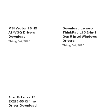
MSI Vector 16 HX
Download Lenovo
A14VGG Drivers
ThinkPad L13 2-in-1
Download
Gen 5 Intel Windows
Drivers
Tháng 3 4, 2025
Tháng 3 4, 2025
Acer Extensa 15
EX215-55 Offline
Driver Download