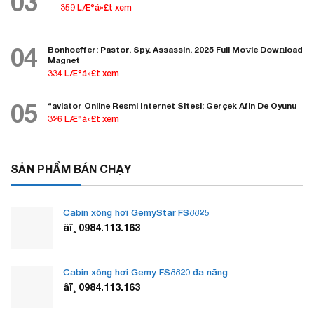
03
359 LÆ°á»£t xem
04
Bonhoeffer: Pastor. Spy. Assassin. 2025 Full Mo𝚟ie Dow𝚗load
Magnet
334 LÆ°á»£t xem
05
“aviator Online Resmi Internet Sitesi: Gerçek Afin De Oyunu
326 LÆ°á»£t xem
SẢN PHẨM BÁN CHẠY
Cabin xông hơi GemyStar FS8825
âï¸ 0984.113.163
Cabin xông hơi Gemy FS8820 đa năng
âï¸ 0984.113.163