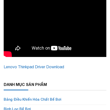
Lenovo Thinkpad Driver Download
DANH MỤC SẢN PHẨM
Bảng Điều Khiển Hóa Chất Bể Bơi
Bình Lọc Bể Bơi