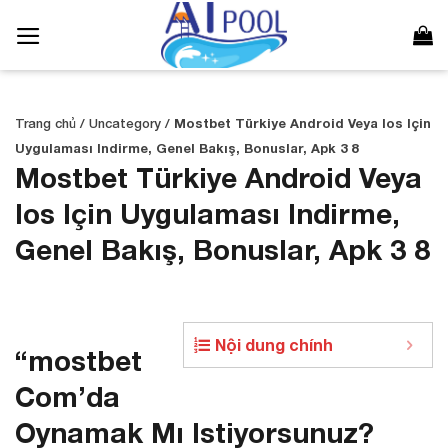
Bỏ
qua
nội
dung
Trang chủ
/
Uncategory
/
Mostbet Türkiye Android Veya Ios Için
Uygulaması Indirme, Genel Bakış, Bonuslar, Apk 3 8
Mostbet Türkiye Android Veya
Ios Için Uygulaması Indirme,
Genel Bakış, Bonuslar, Apk 3 8
Nội dung chính
“mostbet
Com’da
Oynamak Mı Istiyorsunuz?