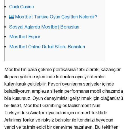
Canlı Casino
🎰 Mostbet Turkiye Oyun Çeşitleri Nelerdir?
Sosyal Ağlarda Mostbet Bonusları
Mostbet Espor
Mostbet Online Retail Store Bahisleri
Mostbet’in para çekme politikasına tabi olarak, kazançlar
ilk para yatırma işleminde kullanılan aynı yöntemler
kullanılarak çekilebilir. Favori oyunlarımı saniyeler içinde
bulabiliyorum empieza sitenin performansı mobil cihazımda
bile kusursuz. Oyun deneyiminizi geliştirmek için olağanüstü
bir fırsat, Mostbet Gambling establishment Nun
Türkiye’deki Aviator oyuncuları için cömert teklifidir.
Artırılmış fonlar ve risksiz bahisler ile kendinizi heyecan
verici ve tatmin edici bir deneyime hazırlayın. Bu tekliften