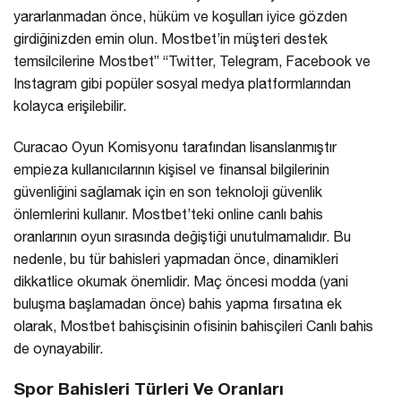
yararlanmadan önce, hüküm ve koşulları iyice gözden
girdiğinizden emin olun. Mostbet’in müşteri destek
temsilcilerine Mostbet” “Twitter, Telegram, Facebook ve
Instagram gibi popüler sosyal medya platformlarından
kolayca erişilebilir.
Curacao Oyun Komisyonu tarafından lisanslanmıştır
empieza kullanıcılarının kişisel ve finansal bilgilerinin
güvenliğini sağlamak için en son teknoloji güvenlik
önlemlerini kullanır. Mostbet’teki online canlı bahis
oranlarının oyun sırasında değiştiği unutulmamalıdır. Bu
nedenle, bu tür bahisleri yapmadan önce, dinamikleri
dikkatlice okumak önemlidir. Maç öncesi modda (yani
buluşma başlamadan önce) bahis yapma fırsatına ek
olarak, Mostbet bahisçisinin ofisinin bahisçileri Canlı bahis
de oynayabilir.
Spor Bahisleri Türleri Ve Oranları