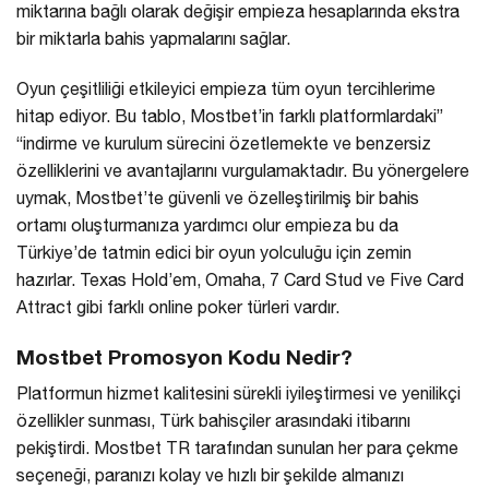
miktarına bağlı olarak değişir empieza hesaplarında ekstra
bir miktarla bahis yapmalarını sağlar.
Oyun çeşitliliği etkileyici empieza tüm oyun tercihlerime
hitap ediyor. Bu tablo, Mostbet’in farklı platformlardaki”
“indirme ve kurulum sürecini özetlemekte ve benzersiz
özelliklerini ve avantajlarını vurgulamaktadır. Bu yönergelere
uymak, Mostbet’te güvenli ve özelleştirilmiş bir bahis
ortamı oluşturmanıza yardımcı olur empieza bu da
Türkiye’de tatmin edici bir oyun yolculuğu için zemin
hazırlar. Texas Hold’em, Omaha, 7 Card Stud ve Five Card
Attract gibi farklı online poker türleri vardır.
Mostbet Promosyon Kodu Nedir?
Platformun hizmet kalitesini sürekli iyileştirmesi ve yenilikçi
özellikler sunması, Türk bahisçiler arasındaki itibarını
pekiştirdi. Mostbet TR tarafından sunulan her para çekme
seçeneği, paranızı kolay ve hızlı bir şekilde almanızı