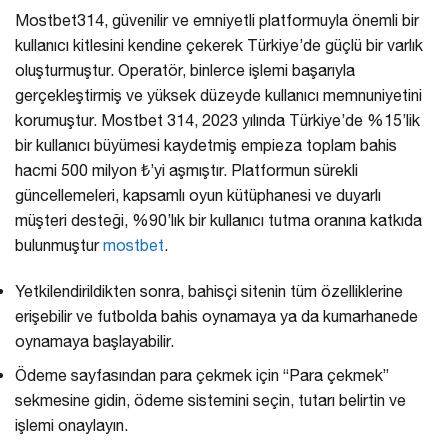
Mostbet314, güvenilir ve emniyetli platformuyla önemli bir
kullanıcı kitlesini kendine çekerek Türkiye’de güçlü bir varlık
oluşturmuştur. Operatör, binlerce işlemi başarıyla
gerçekleştirmiş ve yüksek düzeyde kullanıcı memnuniyetini
korumuştur. Mostbet 314, 2023 yılında Türkiye’de %15’lik
bir kullanıcı büyümesi kaydetmiş empieza toplam bahis
hacmi 500 milyon ₺’yi aşmıştır. Platformun sürekli
güncellemeleri, kapsamlı oyun kütüphanesi ve duyarlı
müşteri desteği, %90’lık bir kullanıcı tutma oranına katkıda
bulunmuştur
mostbet
.
Yetkilendirildikten sonra, bahisçi sitenin tüm özelliklerine
erişebilir ve futbolda bahis oynamaya ya da kumarhanede
oynamaya başlayabilir.
Ödeme sayfasından para çekmek için “Para çekmek”
sekmesine gidin, ödeme sistemini seçin, tutarı belirtin ve
işlemi onaylayın.