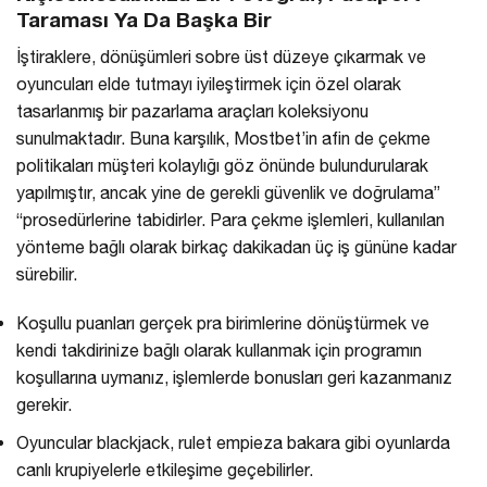
Taraması Ya Da Başka Bir
İştiraklere, dönüşümleri sobre üst düzeye çıkarmak ve
oyuncuları elde tutmayı iyileştirmek için özel olarak
tasarlanmış bir pazarlama araçları koleksiyonu
sunulmaktadır. Buna karşılık, Mostbet’in afin de çekme
politikaları müşteri kolaylığı göz önünde bulundurularak
yapılmıştır, ancak yine de gerekli güvenlik ve doğrulama”
“prosedürlerine tabidirler. Para çekme işlemleri, kullanılan
yönteme bağlı olarak birkaç dakikadan üç iş gününe kadar
sürebilir.
Koşullu puanları gerçek pra birimlerine dönüştürmek ve
kendi takdirinize bağlı olarak kullanmak için programın
koşullarına uymanız, işlemlerde bonusları geri kazanmanız
gerekir.
Oyuncular blackjack, rulet empieza bakara gibi oyunlarda
canlı krupiyelerle etkileşime geçebilirler.