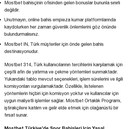
Mostbet bahisçinin ofisinden gelen bonuslar bununla sınırlı
değildir.
Unutmayın, online bahis empieza kumar platformlarında
kaydolurken her zaman güvenlik önlemlerini göz önünde
bulundurmalısınız.
Mostbet IN, Türk müşteriler için önde gelen bahis
destinasyonudur.
Mostbet 314, Türk kullanıcılarının tercihlerini karşılamak için
çeşitli afin de yatırma ve çekme yöntemleri sunmaktadır.
Yukarıdaki tablo mevcut seçenekleri, işlem sürelerini ve ilgili
komisyonları vurgulamaktadır. Özellikle, listelenen
yöntemlerin hiçbiri için komisyon yoktur ve kullanıcılar için
uygun maliyetli işlemler sağlar. Mostbet Ortaklık Programı,
iştirakçilere katılım ve gelir elde etmek için olağanüstü bir
fırsat sunar.
Mostbet Türkiye’de Spor Bahisleri Için Yasal