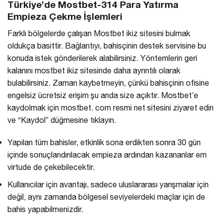
Türkiye’de Mostbet-314 Para Yatırma
Empieza Çekme İşlemleri
Farklı bölgelerde çalışan Mostbet ikiz sitesini bulmak
oldukça basittir. Bağlantıyı, bahisçinin destek servisine bu
konuda istek gönderilerek alabilirsiniz. Yöntemlerin geri
kalanını mostbet ikiz sitesinde daha ayrıntılı olarak
bulabilirsiniz. Zaman kaybetmeyin, çünkü bahisçinin ofisine
engelsiz ücretsiz erişim şu anda size açıktır. Mostbet’e
kaydolmak için mostbet. com resmi net sitesini ziyaret edin
ve “Kaydol” düğmesine tıklayın.
Yapılan tüm bahisler, etkinlik sona erdikten sonra 30 gün
içinde sonuçlandırılacak empieza ardından kazananlar em
virtude de çekebilecektir.
Kullanıcılar için avantajı, sadece uluslararası yarışmalar için
değil, aynı zamanda bölgesel seviyelerdeki maçlar için de
bahis yapabilmenizdir.