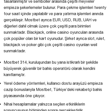
tasarlanmıştır ve semboller arasında çeşitli meyveler
empieza şekerlemeler bulunur. Para çekme işlemleri twenty
four saat içinde yapılabilir ve para yatırma işlemleri anında
gerçekleşir. Mostbet ayrıca EUR, USD, RUB, UAH ve
diğerleri dahil olmak üzere çok çeşitli para birimleri
sunmaktadır. Blackjack, online casino oyuncuları arasında
çok popüler olan bir kart oyunudur. Şirket ayrıca slot, rulet,
blackjack ve poker gibi çok çeşitli casino oyunları weil
sunmaktadır.
Mostbet 314, kuruluşundan bu yana istikrarlı bir şekilde
büyüyerek güvenilir bir bahis operatörü olarak kendini
kanıtlamıştır.
Yerel ödeme yöntemleri, kullanıcı dostu arayüzü empieza
cazip bonuslarıyla Mostbet, Türkiye’deki rekabetçi bahis
piyasasında öne çıkıyor.
Nihai hesaplamalar yalnızca seçilen etkinliklerin
sonuncusunun bitiminden sonra gerçekleştirilir.