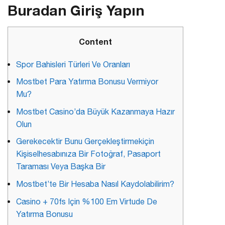
Buradan Giriş Yapın
Content
Spor Bahisleri Türleri Ve Oranları
Mostbet Para Yatırma Bonusu Vermiyor
Mu?
Mostbet Casino’da Büyük Kazanmaya Hazır
Olun
Gerekecektir Bunu Gerçekleştirmekiçin
Kişiselhesabınıza Bir Fotoğraf, Pasaport
Taraması Veya Başka Bir
Mostbet’te Bir Hesaba Nasıl Kaydolabilirim?
Casino + 70fs Için %100 Em Virtude De
Yatırma Bonusu