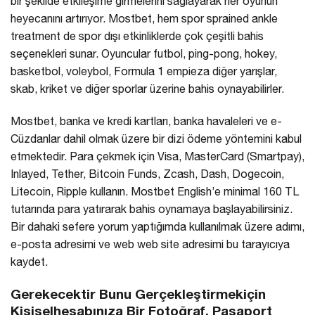
bir şekilde etkileşime girmelerini sağlayarak her oyunun
heyecanını artırıyor. Mostbet, hem spor sprained ankle
treatment de spor dışı etkinliklerde çok çeşitli bahis
seçenekleri sunar. Oyuncular futbol, ping-pong, hokey,
basketbol, voleybol, Formula 1 empieza diğer yarışlar,
skab, kriket ve diğer sporlar üzerine bahis oynayabilirler.
Mostbet, banka ve kredi kartları, banka havaleleri ve e-
Cüzdanlar dahil olmak üzere bir dizi ödeme yöntemini kabul
etmektedir. Para çekmek için Visa, MasterCard (Smartpay),
Inlayed, Tether, Bitcoin Funds, Zcash, Dash, Dogecoin,
Litecoin, Ripple kullanın. Mostbet English’e minimal 160 TL
tutarında para yatırarak bahis oynamaya başlayabilirsiniz.
Bir dahaki sefere yorum yaptığımda kullanılmak üzere adımı,
e-posta adresimi ve web web site adresimi bu tarayıcıya
kaydet.
Gerekecektir Bunu Gerçekleştirmekiçin
Kişiselhesabınıza Bir Fotoğraf, Pasaport