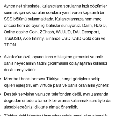
Ayrıca net sitesinde, kullanıcılara sorularına hızlı çözümler
sunmak için sık sorulan sorulara yanıt veren kapsamlı bir
SSS bölümü bulunmaktadır. Kullanıcılarımıza hem maç
öncesi hem de oyun içi bahisler sunuyoruz. Dash, HUSD,
Online casino Coin, ZChash, WUJUD, DAI, Dexsport,
TrueUSD, Axie Infinity, Binance USD, USD Gold coin ve
TRON.
Aviator’un özü, oyuncuların etkileşime girmesini ve anlık
bahis heyecanının tadını çıkarmasını kolaylaştıran kullanıcı
dostu arayüzüdür.
Mostbet bahis borsası Türkiye, karşıt görüşlere sahip
kişileri eşleştirir, em virtude para ve bahis oranlarını yönetir.
Destek servisine yalnızca telefondan değil, aynı zamanda
doğrudan sitede otomatik bir arama kullanmak suretiyle da
ulaşabileceğinizi dikkate almak önemlidir.
Türkiye’deki Mostbet kumarhanesinin yasal olup olmadığı