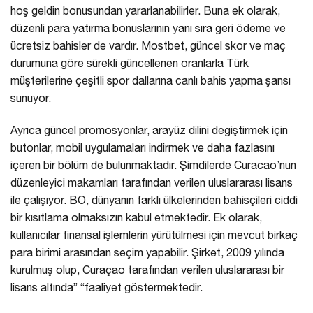
hoş geldin bonusundan yararlanabilirler. Buna ek olarak,
düzenli para yatırma bonuslarının yanı sıra geri ödeme ve
ücretsiz bahisler de vardır. Mostbet, güncel skor ve maç
durumuna göre sürekli güncellenen oranlarla Türk
müşterilerine çeşitli spor dallarına canlı bahis yapma şansı
sunuyor.
Ayrıca güncel promosyonlar, arayüz dilini değiştirmek için
butonlar, mobil uygulamaları indirmek ve daha fazlasını
içeren bir bölüm de bulunmaktadır. Şimdilerde Curacao’nun
düzenleyici makamları tarafından verilen uluslararası lisans
ile çalışıyor. BO, dünyanın farklı ülkelerinden bahisçileri ciddi
bir kısıtlama olmaksızın kabul etmektedir. Ek olarak,
kullanıcılar finansal işlemlerin yürütülmesi için mevcut birkaç
para birimi arasından seçim yapabilir. Şirket, 2009 yılında
kurulmuş olup, Curaçao tarafından verilen uluslararası bir
lisans altında” “faaliyet göstermektedir.