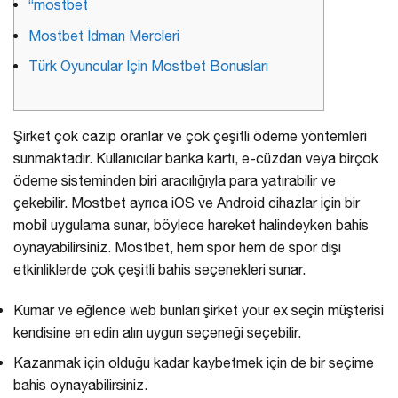
“mostbet
Mostbet İdman Mərcləri
Türk Oyuncular Için Mostbet Bonusları
Şirket çok cazip oranlar ve çok çeşitli ödeme yöntemleri
sunmaktadır. Kullanıcılar banka kartı, e-cüzdan veya birçok
ödeme sisteminden biri aracılığıyla para yatırabilir ve
çekebilir. Mostbet ayrıca iOS ve Android cihazlar için bir
mobil uygulama sunar, böylece hareket halindeyken bahis
oynayabilirsiniz. Mostbet, hem spor hem de spor dışı
etkinliklerde çok çeşitli bahis seçenekleri sunar.
Kumar ve eğlence web bunları şirket your ex seçin müşterisi
kendisine en edin alın uygun seçeneği seçebilir.
Kazanmak için olduğu kadar kaybetmek için de bir seçime
bahis oynayabilirsiniz.