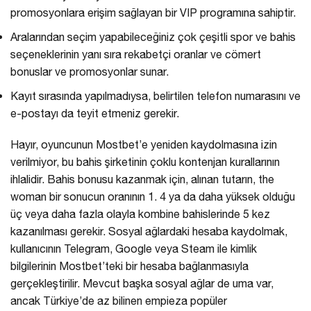
promosyonlara erişim sağlayan bir VIP programına sahiptir.
Aralarından seçim yapabileceğiniz çok çeşitli spor ve bahis
seçeneklerinin yanı sıra rekabetçi oranlar ve cömert
bonuslar ve promosyonlar sunar.
Kayıt sırasında yapılmadıysa, belirtilen telefon numarasını ve
e-postayı da teyit etmeniz gerekir.
Hayır, oyuncunun Mostbet’e yeniden kaydolmasına izin
verilmiyor, bu bahis şirketinin çoklu kontenjan kurallarının
ihlalidir. Bahis bonusu kazanmak için, alınan tutarın, the
woman bir sonucun oranının 1. 4 ya da daha yüksek olduğu
üç veya daha fazla olayla kombine bahislerinde 5 kez
kazanılması gerekir. Sosyal ağlardaki hesaba kaydolmak,
kullanıcının Telegram, Google veya Steam ile kimlik
bilgilerinin Mostbet’teki bir hesaba bağlanmasıyla
gerçekleştirilir. Mevcut başka sosyal ağlar de uma var,
ancak Türkiye’de az bilinen empieza popüler