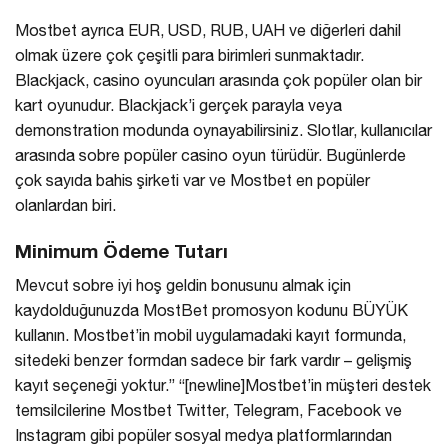
Mostbet ayrıca EUR, USD, RUB, UAH ve diğerleri dahil
olmak üzere çok çeşitli para birimleri sunmaktadır.
Blackjack, casino oyuncuları arasında çok popüler olan bir
kart oyunudur. Blackjack’i gerçek parayla veya
demonstration modunda oynayabilirsiniz. Slotlar, kullanıcılar
arasında sobre popüler casino oyun türüdür. Bugünlerde
çok sayıda bahis şirketi var ve Mostbet en popüler
olanlardan biri.
Minimum Ödeme Tutarı
Mevcut sobre iyi hoş geldin bonusunu almak için
kaydolduğunuzda MostBet promosyon kodunu BÜYÜK
kullanın. Mostbet’in mobil uygulamadaki kayıt formunda,
sitedeki benzer formdan sadece bir fark vardır – gelişmiş
kayıt seçeneği yoktur.” “[newline]Mostbet’in müşteri destek
temsilcilerine Mostbet Twitter, Telegram, Facebook ve
Instagram gibi popüler sosyal medya platformlarından