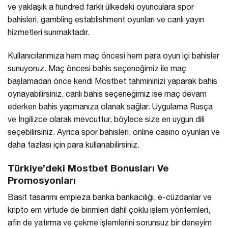
ve yaklaşık a hundred farklı ülkedeki oyunculara spor
bahisleri, gambling establishment oyunları ve canlı yayın
hizmetleri sunmaktadır.
Kullanıcılarımıza hem maç öncesi hem para oyun içi bahisler
sunuyoruz. Maç öncesi bahis seçeneğimiz ile maç
başlamadan önce kendi Mostbet tahmininizi yaparak bahis
oynayabilirsiniz, canlı bahis seçeneğimiz ise maç devam
ederken bahis yapmanıza olanak sağlar. Uygulama Rusça
ve İngilizce olarak mevcuttur, böylece size en uygun dili
seçebilirsiniz. Ayrıca spor bahisleri, online casino oyunları ve
daha fazlası için para kullanabilirsiniz.
Türkiye’deki Mostbet Bonusları Ve
Promosyonları
Basit tasarımı empieza banka bankacılığı, e-cüzdanlar ve
kripto em virtude de birimleri dahil çoklu işlem yöntemleri,
afin de yatırma ve çekme işlemlerini sorunsuz bir deneyim