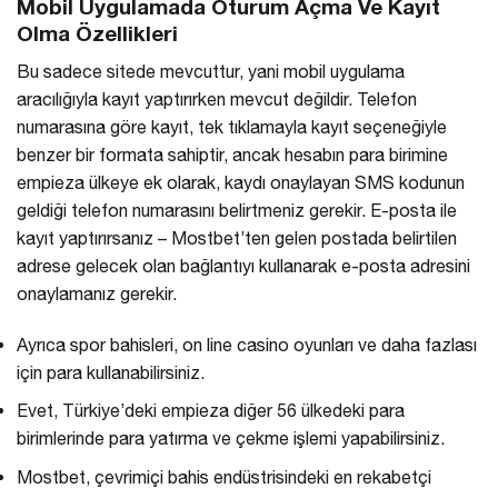
Mobil Uygulamada Oturum Açma Ve Kayıt
Olma Özellikleri
Bu sadece sitede mevcuttur, yani mobil uygulama
aracılığıyla kayıt yaptırırken mevcut değildir. Telefon
numarasına göre kayıt, tek tıklamayla kayıt seçeneğiyle
benzer bir formata sahiptir, ancak hesabın para birimine
empieza ülkeye ek olarak, kaydı onaylayan SMS kodunun
geldiği telefon numarasını belirtmeniz gerekir. E-posta ile
kayıt yaptırırsanız – Mostbet’ten gelen postada belirtilen
adrese gelecek olan bağlantıyı kullanarak e-posta adresini
onaylamanız gerekir.
Ayrıca spor bahisleri, on line casino oyunları ve daha fazlası
için para kullanabilirsiniz.
Evet, Türkiye’deki empieza diğer 56 ülkedeki para
birimlerinde para yatırma ve çekme işlemi yapabilirsiniz.
Mostbet, çevrimiçi bahis endüstrisindeki en rekabetçi