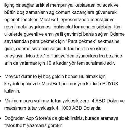
ilginç bir sağlar artık al mempunyai kebiasaan bulacak ve
bütün boş zamanların ag cömert kazançlara güvenerek
eğlenebilecekler. MostBet. apresentando lisanslıdır ve
resmi mobil uygulaması, bahis platformuna erişilebilen tüm
ülkelerde güvenli ve emniyetli çevrimiçi bahis sağlar. Ödeme
sayfasından para çekmek için “Para çekmek” sekmesine
gidin, ödeme sistemini seçin, tutarı belirtin ve işlemi
onaylayın. Mostbet’te Türkiye’den oyunculara lira bazında
afin de yatırmak için 10’a kadar yöntem sunulmaktadır.
Mevcut durante iyi hoş geldin bonusunu almak için
kaydolduğunuzda MostBet promosyon kodunu BÜYÜK
kullanın.
Minimum para yatırma tutarı yaklaşık zero, 4 ABD Doları ve
maksimum tutar yaklaşık 4. 1000 ABD Dolarıdır.
Doğrudan App Store’a da gidebilirsiniz, burada aramaya
“Mostbet” yazmanız gerekir.