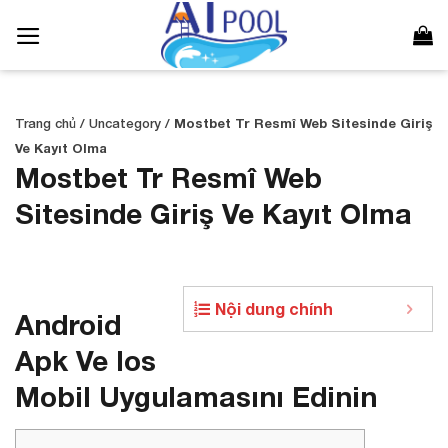
Bỏ
qua
nội
dung
Trang chủ
/
Uncategory
/
Mostbet Tr Resmî Web Sitesinde Giriş
Ve Kayıt Olma
Mostbet Tr Resmî Web
Sitesinde Giriş Ve Kayıt Olma
Nội dung chính
Android
Apk Ve Ios
Mobil Uygulamasını Edinin