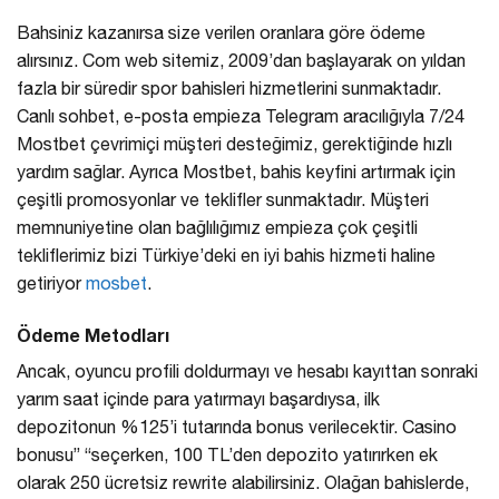
Bahsiniz kazanırsa size verilen oranlara göre ödeme
alırsınız. Com web sitemiz, 2009’dan başlayarak on yıldan
fazla bir süredir spor bahisleri hizmetlerini sunmaktadır.
Canlı sohbet, e-posta empieza Telegram aracılığıyla 7/24
Mostbet çevrimiçi müşteri desteğimiz, gerektiğinde hızlı
yardım sağlar. Ayrıca Mostbet, bahis keyfini artırmak için
çeşitli promosyonlar ve teklifler sunmaktadır. Müşteri
memnuniyetine olan bağlılığımız empieza çok çeşitli
tekliflerimiz bizi Türkiye’deki en iyi bahis hizmeti haline
getiriyor
mosbet
.
Ödeme Metodları
Ancak, oyuncu profili doldurmayı ve hesabı kayıttan sonraki
yarım saat içinde para yatırmayı başardıysa, ilk
depozitonun %125’i tutarında bonus verilecektir. Casino
bonusu” “seçerken, 100 TL’den depozito yatırırken ek
olarak 250 ücretsiz rewrite alabilirsiniz. Olağan bahislerde,