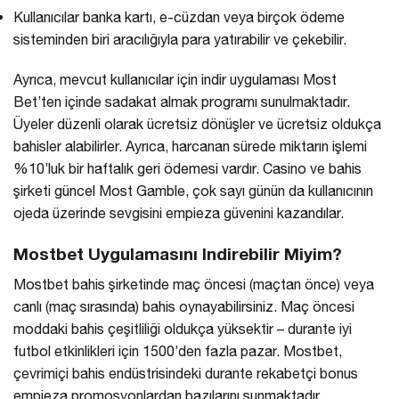
Kullanıcılar banka kartı, e-cüzdan veya birçok ödeme
sisteminden biri aracılığıyla para yatırabilir ve çekebilir.
Ayrıca, mevcut kullanıcılar için i̇ndir uygulaması Most
Bet’ten içinde sadakat almak programı sunulmaktadır.
Üyeler düzenli olarak ücretsiz dönüşler ve ücretsiz oldukça
bahisler alabilirler. Ayrıca, harcanan sürede miktarın işlemi
%10’luk bir haftalık geri ödemesi vardır. Casino ve bahis
şirketi güncel Most Gamble, çok sayı günün da kullanıcının
ojeda üzerinde sevgisini empieza güvenini kazandılar.
Mostbet Uygulamasını Indirebilir Miyim?
Mostbet bahis şirketinde maç öncesi (maçtan önce) veya
canlı (maç sırasında) bahis oynayabilirsiniz. Maç öncesi
moddaki bahis çeşitliliği oldukça yüksektir – durante iyi
futbol etkinlikleri için 1500’den fazla pazar. Mostbet,
çevrimiçi bahis endüstrisindeki durante rekabetçi bonus
empieza promosyonlardan bazılarını sunmaktadır.