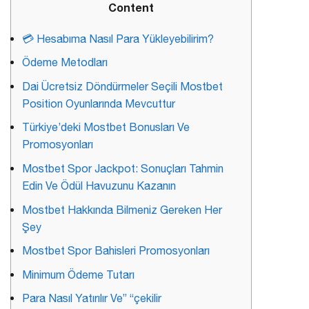
Content
💳 Hesabıma Nasıl Para Yükleyebilirim?
Ödeme Metodları
Dai Ücretsiz Döndürmeler Seçili Mostbet
Position Oyunlarında Mevcuttur
Türkiye’deki Mostbet Bonusları Ve
Promosyonları
Mostbet Spor Jackpot: Sonuçları Tahmin
Edin Ve Ödül Havuzunu Kazanın
Mostbet Hakkında Bilmeniz Gereken Her
Şey
Mostbet Spor Bahisleri Promosyonları
Minimum Ödeme Tutarı
Para Nasıl Yatırılır Ve” “çekilir