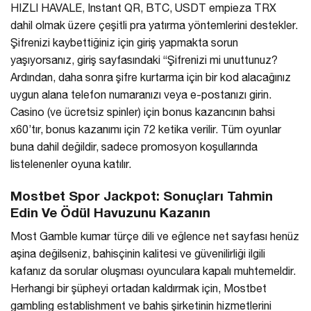
HIZLI HAVALE, Instant QR, BTC, USDT empieza TRX
dahil olmak üzere çeşitli pra yatırma yöntemlerini destekler.
Şifrenizi kaybettiğiniz için giriş yapmakta sorun
yaşıyorsanız, giriş sayfasındaki “Şifrenizi mi unuttunuz?
Ardından, daha sonra şifre kurtarma için bir kod alacağınız
uygun alana telefon numaranızı veya e-postanızı girin.
Casino (ve ücretsiz spinler) için bonus kazancının bahsi
x60’tır, bonus kazanımı için 72 ketika verilir. Tüm oyunlar
buna dahil değildir, sadece promosyon koşullarında
listelenenler oyuna katılır.
Mostbet Spor Jackpot: Sonuçları Tahmin
Edin Ve Ödül Havuzunu Kazanın
Most Gamble kumar türçe dili ve eğlence net sayfası henüz
aşina değilseniz, bahisçinin kalitesi ve güvenilirliği ilgili
kafanız da sorular oluşması oyunculara kapalı muhtemeldir.
Herhangi bir şüpheyi ortadan kaldırmak için, Mostbet
gambling establishment ve bahis şirketinin hizmetlerini