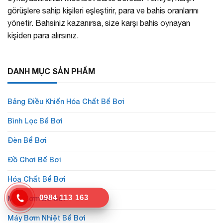
görüşlere sahip kişileri eşleştirir, para ve bahis oranlarını
yönetir. Bahsiniz kazanırsa, size karşı bahis oynayan
kişiden para alırsınız.
DANH MỤC SẢN PHẨM
Bảng Điều Khiển Hóa Chất Bể Bơi
Bình Lọc Bể Bơi
Đèn Bể Bơi
Đồ Chơi Bể Bơi
Hóa Chất Bể Bơi
0984 113 163
Máy Bơm Bể Bơi
Máy Bơm Nhiệt Bể Bơi