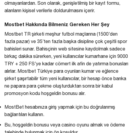
olmayanlardan. Son olarak, genişletilmiş bir kayıt formu,
alanların kişisel verilerle doldurulmasını içerir.
Mostbet Hakkında Bilmeniz Gereken Her Şey
Mostbet TR şirketi meşhur futbol maçlarına (1500’den
fazla pazar) ve 35’ten fazla başka disipline çok çeşitli spor
bahisleri sunar. Bahisçinin web sitesine kaydolmak sadece
birkaç dakika sürerken, yeni kullanıcılar kumarhane için 9000
TRY + 250 FS’ye kadar cömert ilk afin de yatırma bonusları
alırlar. Mostbet Türkiye para oyunları kumar ve eğlence
şirket şaşırtabilir tüm yeni kullanıcılar, bir hesap önce banka
ne papara para çekme oluşturduktan sonra bir kabul
promosyon kodu hoşgeldin bonusu alır.
MostBet hesabınıza giriş yapmak için bu doğrulanmış
bağlantıları kullanın.
Bu, hoşgeldin bonusu veya casino oyunu almak ve ödeme
talebinde bulunmak için ön koşuldur.