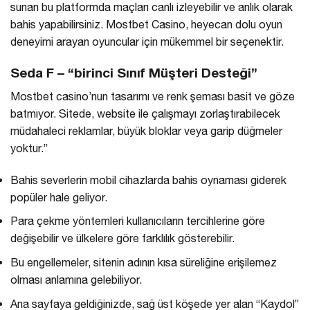
sunan bu platformda maçları canlı izleyebilir ve anlık olarak
bahis yapabilirsiniz. Mostbet Casino, heyecan dolu oyun
deneyimi arayan oyuncular için mükemmel bir seçenektir.
Seda F – “birinci Sınıf Müşteri Desteği”
Mostbet casino’nun tasarımı ve renk şeması basit ve göze
batmıyor. Sitede, website ile çalışmayı zorlaştırabilecek
müdahaleci reklamlar, büyük bloklar veya garip düğmeler
yoktur.”
Bahis severlerin mobil cihazlarda bahis oynaması giderek
popüler hale geliyor.
Para çekme yöntemleri kullanıcıların tercihlerine göre
değişebilir ve ülkelere göre farklılık gösterebilir.
Bu engellemeler, sitenin adının kısa süreliğine erişilemez
olması anlamına gelebiliyor.
Ana sayfaya geldiğinizde, sağ üst köşede yer alan “Kaydol”