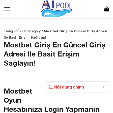
Bỏ
qua
nội
dung
Trang chủ
/
Uncategory
/
Mostbet Giriş En Güncel Giriş Adresi
Ile Basit Erişim Sağlayın!
Mostbet Giriş En Güncel Giriş
Adresi Ile Basit Erişim
Sağlayın!
Nội dung chính
Mostbet
Oyun
Hesabınıza Login Yapmanın