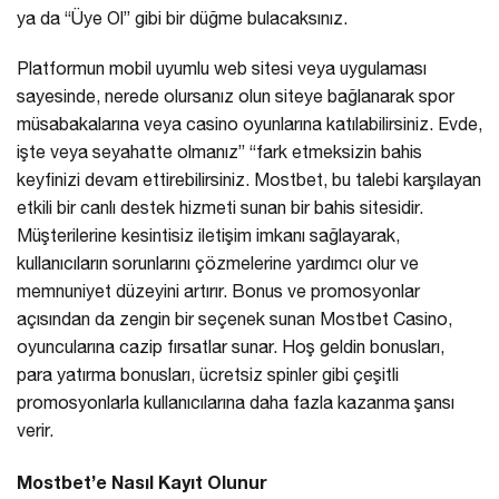
ya da “Üye Ol” gibi bir düğme bulacaksınız.
Platformun mobil uyumlu web sitesi veya uygulaması
sayesinde, nerede olursanız olun siteye bağlanarak spor
müsabakalarına veya casino oyunlarına katılabilirsiniz. Evde,
işte veya seyahatte olmanız” “fark etmeksizin bahis
keyfinizi devam ettirebilirsiniz. Mostbet, bu talebi karşılayan
etkili bir canlı destek hizmeti sunan bir bahis sitesidir.
Müşterilerine kesintisiz iletişim imkanı sağlayarak,
kullanıcıların sorunlarını çözmelerine yardımcı olur ve
memnuniyet düzeyini artırır. Bonus ve promosyonlar
açısından da zengin bir seçenek sunan Mostbet Casino,
oyuncularına cazip fırsatlar sunar. Hoş geldin bonusları,
para yatırma bonusları, ücretsiz spinler gibi çeşitli
promosyonlarla kullanıcılarına daha fazla kazanma şansı
verir.
Mostbet’e Nasıl Kayıt Olunur