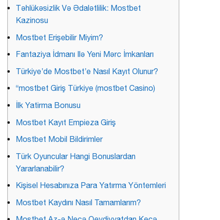
Təhlükəsizlik Və Ədalətlilik: Mostbet
Kazinosu
Mostbet Erişebilir Miyim?
Fantaziya İdmanı Ilə Yeni Mərc İmkanları
Türkiye’de Mostbet’e Nasıl Kayıt Olunur?
“mostbet Giriş Türkiye (mostbet Casino)
İlk Yatirma Bonusu
Mostbet Kayıt Empieza Giriş
Mostbet Mobil Bildirimler
Türk Oyuncular Hangi Bonuslardan
Yararlanabilir?
Kişisel Hesabınıza Para Yatırma Yöntemleri
Mostbet Kaydını Nasıl Tamamlarım?
Mostbet Az-ə Necə Qeydiyyatdan Keçə