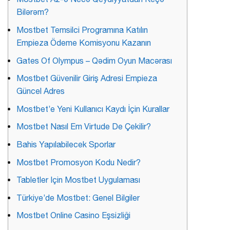
Bilərəm?
Mostbet Temsilci Programına Katılın
Empieza Ödeme Komisyonu Kazanın
Gates Of Olympus – Qədim Oyun Macərası
Mostbet Güvenilir Giriş Adresi Empieza
Güncel Adres
Mostbet’e Yeni Kullanıcı Kaydı İçin Kurallar
Mostbet Nasıl Em Virtude De Çekilir?
Bahis Yapılabilecek Sporlar
Mostbet Promosyon Kodu Nedir?
Tabletler Için Mostbet Uygulaması
Türkiye’de Mostbet: Genel Bilgiler
Mostbet Online Casino Eşsizliği