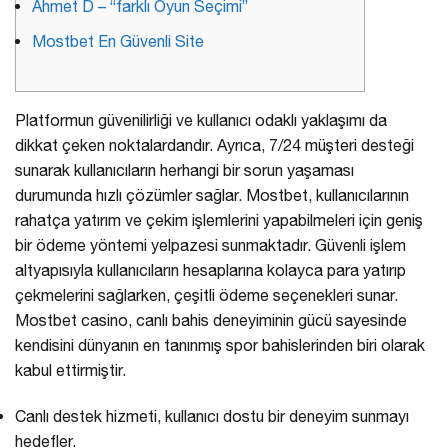
Ahmet D – “farklı Oyun Seçimi”
Mostbet En Güvenli Site
Platformun güvenilirliği ve kullanıcı odaklı yaklaşımı da
dikkat çeken noktalardandır. Ayrıca, 7/24 müşteri desteği
sunarak kullanıcıların herhangi bir sorun yaşaması
durumunda hızlı çözümler sağlar. Mostbet, kullanıcılarının
rahatça yatırım ve çekim işlemlerini yapabilmeleri için geniş
bir ödeme yöntemi yelpazesi sunmaktadır. Güvenli işlem
altyapısıyla kullanıcıların hesaplarına kolayca para yatırıp
çekmelerini sağlarken, çeşitli ödeme seçenekleri sunar.
Mostbet casino, canlı bahis deneyiminin gücü sayesinde
kendisini dünyanın en tanınmış spor bahislerinden biri olarak
kabul ettirmiştir.
Canlı destek hizmeti, kullanıcı dostu bir deneyim sunmayı
hedefler.