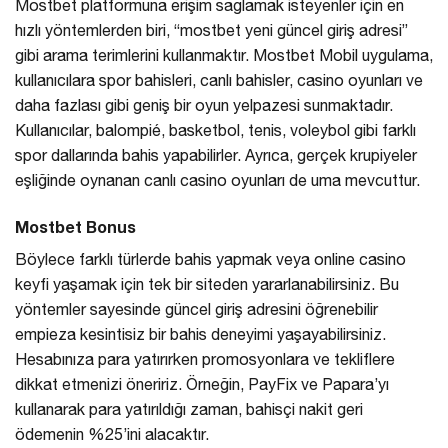
Mostbet platformuna erişim sağlamak isteyenler için en
hızlı yöntemlerden biri, “mostbet yeni güncel giriş adresi”
gibi arama terimlerini kullanmaktır. Mostbet Mobil uygulama,
kullanıcılara spor bahisleri, canlı bahisler, casino oyunları ve
daha fazlası gibi geniş bir oyun yelpazesi sunmaktadır.
Kullanıcılar, balompié, ​​basketbol, ​​tenis, voleybol gibi farklı
spor dallarında bahis yapabilirler. Ayrıca, gerçek krupiyeler
eşliğinde oynanan canlı casino oyunları de uma mevcuttur.
Mostbet Bonus
Böylece farklı türlerde bahis yapmak veya online casino
keyfi yaşamak için tek bir siteden yararlanabilirsiniz. Bu
yöntemler sayesinde güncel giriş adresini öğrenebilir
empieza kesintisiz bir bahis deneyimi yaşayabilirsiniz.
Hesabınıza para yatırırken promosyonlara ve tekliflere
dikkat etmenizi öneririz. Örneğin, PayFix ve Papara’yı
kullanarak para yatırıldığı zaman, bahisçi nakit geri
ödemenin %25’ini alacaktır.