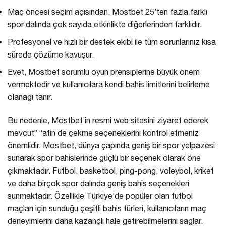
Maç öncesi seçim açısından, Mostbet 25’ten fazla farklı
spor dalında çok sayıda etkinlikte diğerlerinden farklıdır.
Profesyonel ve hızlı bir destek ekibi ile tüm sorunlarınız kısa
sürede çözüme kavuşur.
Evet, Mostbet sorumlu oyun prensiplerine büyük önem
vermektedir ve kullanıcılara kendi bahis limitlerini belirleme
olanağı tanır.
Bu nedenle, Mostbet’in resmi web sitesini ziyaret ederek
mevcut” “afin de çekme seçeneklerini kontrol etmeniz
önemlidir. Mostbet, dünya çapında geniş bir spor yelpazesi
sunarak spor bahislerinde güçlü bir seçenek olarak öne
çıkmaktadır. Futbol, basketbol, ping-pong, voleybol, kriket
ve daha birçok spor dalında geniş bahis seçenekleri
sunmaktadır. Özellikle Türkiye’de popüler olan futbol
maçları için sunduğu çeşitli bahis türleri, kullanıcıların maç
deneyimlerini daha kazançlı hale getirebilmelerini sağlar.