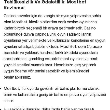
Təhlükəsizlik Və Ədalətlilik: Mostbet
Kazinosu
Casino severler için de zengin bir oyun yelpazesine sahip
olan Mostbet, klasik slotlardan canlı casino oyunlarına
kadar birçok seçeneği bir araya getirmektedir. Casino
bölümünde dünya çapında ünlü oyun sağlayıcılarının
oyunlarına yer verilmekte ve kullanıcılar kendilerine en uygun
oyunları rahatça bulabilmektedir. MostBet. com Curacao
lisanslıdır ve yaklaşık hundred farklı ülkedeki oyunculara
spor bahisleri, gambling establishment oyunları ve canlı
yayın hizmetleri sunmaktadır. Hesabınıza giriş yaparak
uygun ödeme yöntemini seçebilir ve işlem sürecini
başlatabilirsiniz.
Mostbet, Türkiye’de güvenilir bir bahis platformu olarak
bilinir ve kullanıcılara geniş bir bahis empieza oyun yelpazesi
sunar.
Bu şekilde kullanıcılar, daha fazla bahis yapma fırsatı