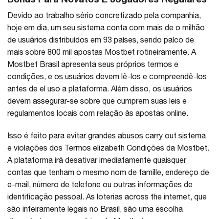
Devido ao trabalho sério concretizado pela companhia,
hoje em dia, um seu sistema conta com mais de o milhão
de usuários distribuídos em 93 países, sendo palco de
mais sobre 800 mil apostas Mostbet rotineiramente. A
Mostbet Brasil apresenta seus próprios termos e
condições, e os usuários devem lê-los e compreendê-los
antes de el uso a plataforma. Além disso, os usuários
devem assegurar-se sobre que cumprem suas leis e
regulamentos locais com relação às apostas online.
Isso é feito para evitar grandes abusos carry out sistema
e violações dos Termos elizabeth Condições da Mostbet.
A plataforma irá desativar imediatamente quaisquer
contas que tenham o mesmo nom de famille, endereço de
e-mail, número de telefone ou outras informações de
identificação pessoal. As loterias across the internet, que
são inteiramente legais no Brasil, são uma escolha