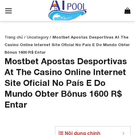
Bỏ
qua
nội
dung
Trang chủ
/
Uncategory
/
Mostbet Apostas Desportivas At The
Casino Online Internet Site Oficial No País E Do Mundo Obter
Bônus 1600 R$ Entar
Mostbet Apostas Desportivas
At The Casino Online Internet
Site Oficial No País E Do
Mundo Obter Bônus 1600 R$
Entar
Nội dung chính