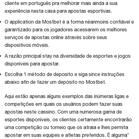
cliente em português pra melhorar mais ainda a sua
experiência nesta casa para apostas esportivas.
O application da Mostbet é a forma néanmoins confiável e
garantizado para os jogadores acessarem os melhores
serviços de apostas online através sobre seus
dispositivos móveis.
A razão principal stay na diversidade de esportes e jogos
disponíveis para apostar.
Escolha 1 método de deposito e siga since instruções
abaixo afin de fazer um depósito no Mostbet.
Aqui estão apenas alguns exemplos das inúmeras ligas e
competições em quais os usuários podem fazer suas
apostas neste cassino. Com uma numerosa gama de
esportes disponíveis, os clientes certamente encontrarão
uma competição ou torneio que os atraia e lhes permita
apostar em suas equipes e atletas preferidos. É alguma”