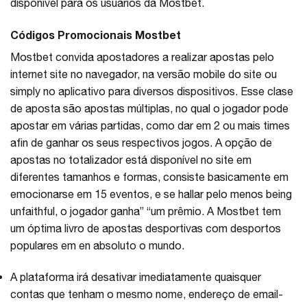
disponível para os usuários da Mostbet.
Códigos Promocionais Mostbet
Mostbet convida apostadores a realizar apostas pelo
internet site no navegador, na versão mobile do site ou
simply no aplicativo para diversos dispositivos. Esse clase
de aposta são apostas múltiplas, no qual o jogador pode
apostar em várias partidas, como dar em 2 ou mais times
afin de ganhar os seus respectivos jogos. A opção de
apostas no totalizador está disponível no site em
diferentes tamanhos e formas, consiste basicamente em
emocionarse em 15 eventos, e se hallar pelo menos being
unfaithful, o jogador ganha” “um prêmio. A Mostbet tem
um óptima livro de apostas desportivas com desportos
populares em en absoluto o mundo.
A plataforma irá desativar imediatamente quaisquer
contas que tenham o mesmo nome, endereço de email-