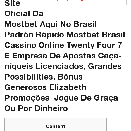
Site
Oficial Da
Mostbet Aqui No Brasil ️
Padrón Rápido Mostbet Brasil
Cassino Online Twenty Four 7
E Empresa De Apostas Caça-
níqueis Licenciados, Grandes
Possibilities, Bônus
Generosos Elizabeth
Promoções ️ Jogue De Graça
Ou Por Dinheiro
Content