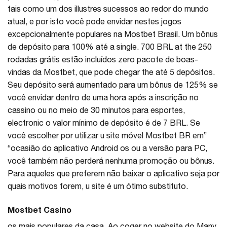
tais como um dos illustres sucessos ao redor do mundo
atual, e por isto você pode envidar nestes jogos
excepcionalmente populares na Mostbet Brasil. Um bônus
de depósito para 100% até a single. 700 BRL at the 250
rodadas grátis estão incluídos zero pacote de boas-
vindas da Mostbet, que pode chegar the até 5 depósitos.
Seu depósito será aumentado para um bônus de 125% se
você envidar dentro de uma hora após a inscrição no
cassino ou no meio de 30 minutos para esportes,
electronic o valor mínimo de depósito é de 7 BRL. Se
você escolher por utilizar u site móvel Mostbet BR em”
“ocasião do aplicativo Android os ou a versão para PC,
você também não perderá nenhuma promoção ou bônus.
Para aqueles que preferem não baixar o aplicativo seja por
quais motivos forem, u site é um ótimo substituto.
Mostbet Casino
os mais populares da casa. Ao coger no website do Many