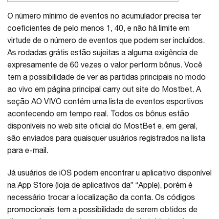
O número mínimo de eventos no acumulador precisa ter
coeficientes de pelo menos 1, 40, e não há limite em
virtude de o número de eventos que podem ser incluídos.
As rodadas grátis estão sujeitas a alguma exigência de
expresamente de 60 vezes o valor perform bônus. Você
tem a possibilidade de ver as partidas principais no modo
ao vivo em página principal carry out site do Mostbet. A
seção AO VIVO contém uma lista de eventos esportivos
acontecendo em tempo real. Todos os bônus estão
disponíveis no web site oficial do MostBet e, em geral,
são enviados para quaisquer usuários registrados na lista
para e-mail.
Já usuários de iOS podem encontrar u aplicativo disponível
na App Store (loja de aplicativos da” “Apple), porém é
necessário trocar a localização da conta. Os códigos
promocionais tem a possibilidade de serem obtidos de