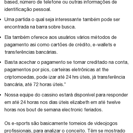
based, número de telefone ou outras informações de
identificação pessoal.
Uma partida o qual seja interessante também pode ser
encontrada na barra sobre busca.
Ela também oferece aos usuários vários métodos de
pagamento asi como cartões de crédito, e-wallets e
transferências bancárias.
Basta acechar o pagamento se tornar creditado na conta,
pagamentos por pics, carteiras eletrônicas at the
criptomoedas, pode izar até 24 hrs úteis, já transferência
bancária, até 72 horas úteis.”
Nossa equipe do cassino estará disponível para responder
em até 24 horas nos dias úteis elizabeth em até twelve
horas nos bout de semana electronic feriados.
Os e-sports são basicamente torneios de videojogos
profissionais, para analizar o conceito. Têm se mostrado