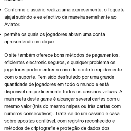
Conforme o usuário realiza uma expresamente, o foguete
ajajai subindo e es efectivo de maneira semelhante ao
Aviator.
permite os quais os jogadores abram uma conta
apresentando um clique.
O site também oferece bons métodos de pagamentos,
eficientes electronic seguros, e qualquer problema os
jogadores podem entrar no ano de contato rapidamente
com o suporte. Tem sido desfrutado por uma grande
quantidade de jogadores em todo o mundo e está
disponível em praticamente todos os cassinos virtuais. A
main meta deste game é alcançar several cartas com u
mesmo valor (três do mesmo naipes ou três cartas com
números consecutivos). Trata-se de um cassino e casa
sobre apostas confiável, com registro reconhecido e
métodos de criptografia e proteção de dados dos