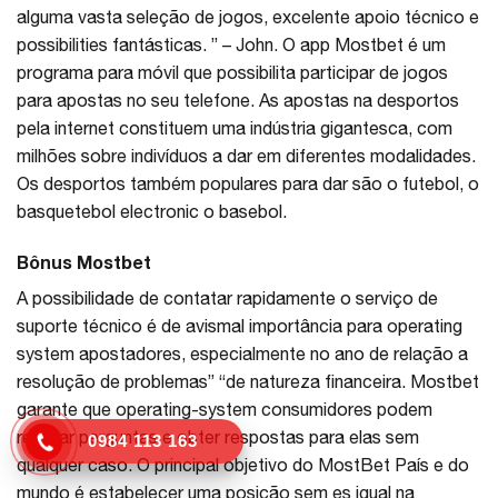
alguma vasta seleção de jogos, excelente apoio técnico e
possibilities fantásticas. ” – John. O app Mostbet é um
programa para móvil que possibilita participar de jogos
para apostas no seu telefone. As apostas na desportos
pela internet constituem uma indústria gigantesca, com
milhões sobre indivíduos a dar em diferentes modalidades.
Os desportos também populares para dar são o futebol, o
basquetebol electronic o basebol.
Bônus Mostbet
A possibilidade de contatar rapidamente o serviço de
suporte técnico é de avismal importância para operating
system apostadores, especialmente no ano de relação a
resolução de problemas” “de natureza financeira. Mostbet
garante que operating-system consumidores podem
realizar perguntas e obter respostas para elas sem
0984 113 163
qualquer caso. O principal objetivo do MostBet País e do
mundo é estabelecer uma posição sem es igual na