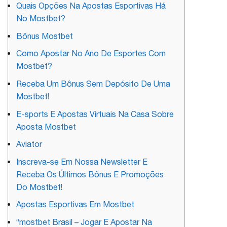
Quais Opções Na Apostas Esportivas Há
No Mostbet?
Bônus Mostbet
Como Apostar No Ano De Esportes Com
Mostbet?
Receba Um Bônus Sem Depósito De Uma
Mostbet!
E-sports E Apostas Virtuais Na Casa Sobre
Aposta Mostbet
Aviator
Inscreva-se Em Nossa Newsletter E
Receba Os Últimos Bônus E Promoções
Do Mostbet!
Apostas Esportivas Em Mostbet
“mostbet Brasil – Jogar E Apostar Na