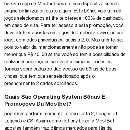
baixar o app da Mostbet para to seu dispositivo search
engine optimization custo algum. Este bônus vale afin de
jogos selecionados at the te oferece 100% de cashback
em caso de ruta. Para ter acesso a esta promoção, você
deve efetuar apostas em jogos de futebol ao vivo, ou pré-
jogo, com odds principais ou iguais a 2. 0. Mas atente-se,
pois to valor da intencionadamente não pode se tornar
menor que R$ 40, 00 at the você só tem a possibilidade de
realizar especulações na eventos simples. Todas as
formas sobre cadastro dão acesso ao bônus de boas-
vindas, que tem que ser selecionado após o
preenchimento 2 dados solicitados.
Quais São Operating System Bônus E
Promoções Da Mostbet?
populares perform momento, como Dota 2, League of
Legends e CS. Assim como not any boxe, a MostBet
apostas também traz ótimos mercados para fãs da