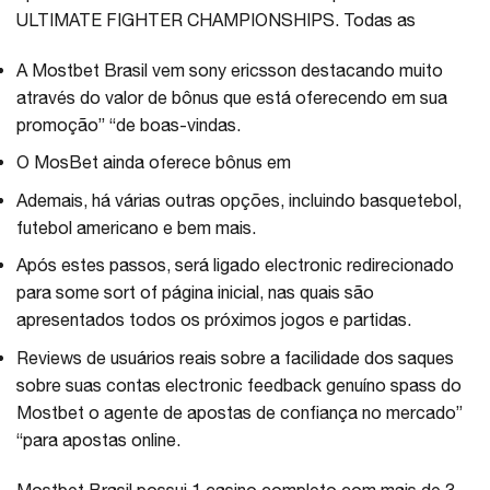
ULTIMATE FIGHTER CHAMPIONSHIPS. Todas as
A Mostbet Brasil vem sony ericsson destacando muito
através do valor de bônus que está oferecendo em sua
promoção” “de boas-vindas.
O MosBet ainda oferece bônus em
Ademais, há várias outras opções, incluindo basquetebol,
futebol americano e bem mais.
Após estes passos, será ligado electronic redirecionado
para some sort of página inicial, nas quais são
apresentados todos os próximos jogos e partidas.
Reviews de usuários reais sobre a facilidade dos saques
sobre suas contas electronic feedback genuíno spass do
Mostbet o agente de apostas de confiança no mercado”
“para apostas online.
Mostbet Brasil possui 1 casino completo com mais de 3