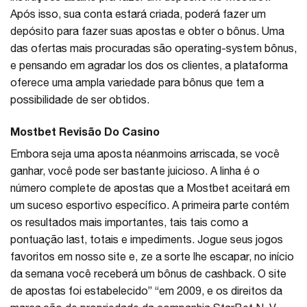
Após isso, sua conta estará criada, poderá fazer um
depósito para fazer suas apostas e obter o bônus. Uma
das ofertas mais procuradas são operating-system bônus,
e pensando em agradar los dos os clientes, a plataforma
oferece uma ampla variedade para bônus que tem a
possibilidade de ser obtidos.
Mostbet Revisão Do Casino
Embora seja uma aposta néanmoins arriscada, se você
ganhar, você pode ser bastante juicioso. A linha é o
número complete de apostas que a Mostbet aceitará em
um suceso esportivo específico. A primeira parte contém
os resultados mais importantes, tais tais como a
pontuação last, totais e impediments. Jogue seus jogos
favoritos em nosso site e, ze a sorte lhe escapar, no início
da semana você receberá um bônus de cashback. O site
de apostas foi estabelecido” “em 2009, e os direitos da