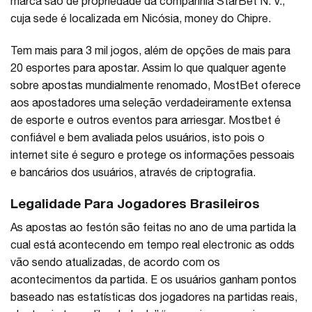
marca são de propriedade da companhia StarBet N. V.,
cuja sede é localizada em Nicósia, money do Chipre.
Tem mais para 3 mil jogos, além de opções de mais para
20 esportes para apostar. Assim lo que qualquer agente
sobre apostas mundialmente renomado, MostBet oferece
aos apostadores uma seleção verdadeiramente extensa
de esporte e outros eventos para arriesgar. Mostbet é
confiável e bem avaliada pelos usuários, isto pois o
internet site é seguro e protege os informações pessoais
e bancários dos usuários, através de criptografia.
Legalidade Para Jogadores Brasileiros
As apostas ao festón são feitas no ano de uma partida la
cual está acontecendo em tempo real electronic as odds
vão sendo atualizadas, de acordo com os
acontecimentos da partida. E os usuários ganham pontos
baseado nas estatísticas dos jogadores na partidas reais,