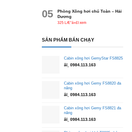
05
Phòng Xông hơi chú Toàn – Hải
Dương
325 LÆ°á»£t xem
SẢN PHẨM BÁN CHẠY
Cabin xông hơi GemyStar FS8825
âï¸ 0984.113.163
Cabin xông hơi Gemy FS8820 đa
năng
âï¸ 0984.113.163
Cabin xông hơi Gemy FS8821 đa
năng
âï¸ 0984.113.163