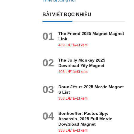
Thiết Bị Xông Hơi
BÀI VIẾT ĐỌC NHIỀU
01
The Friend 2025 Magnet Magnet
Link
489 LÆ°á»£t xem
02
The Jolly Monkey 2025
Dow𝚗load Yify Magnet
408 LÆ°á»£t xem
03
Doux Jésus 2025 Mo𝚟ie Magnet
S List
358 LÆ°á»£t xem
04
Bonhoeffer: Pastor. Spy.
Assassin. 2025 Full Mo𝚟ie
Dow𝚗load Magnet
333 LÆ°á»£t xem