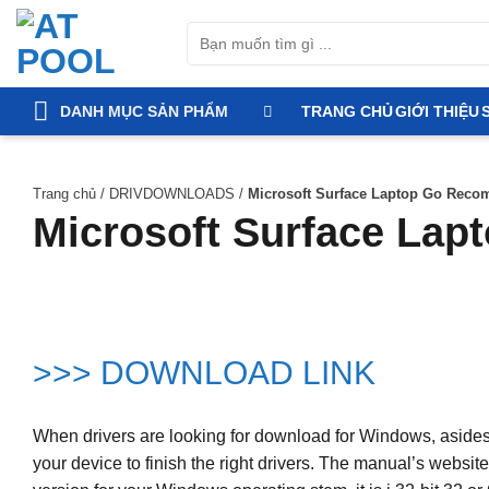
Bỏ
Tìm
qua
kiếm:
nội
dung
DANH MỤC SẢN PHẨM
TRANG CHỦ
GIỚI THIỆU
Trang chủ
/
DRIVDOWNLOADS
/
Microsoft Surface Laptop Go Reco
Microsoft Surface La
>>> DOWNLOAD LINK
When drivers are looking for download for Windows, asides give
your device to finish the right drivers. The manual’s websit