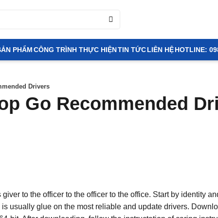
SẢN PHẨM
CÔNG TRÌNH THỰC HIỆN
TIN TỨC
LIÊN HỆ
HOTLINE: 09
mmended Drivers
ptop Go Recommended Dr
r to the officer to the officer to the office. Start by identity a
e is usually glue on the most reliable and update drivers. Downl