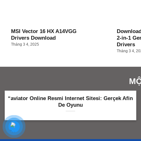
MSI Vector 16 HX A14VGG
Download
Drivers Download
2-in-1 Ge
Drivers
Tháng 3 4, 2025
Tháng 3 4, 2
MỘ
 Gerçek Afin
Play For Free Throughout Demo