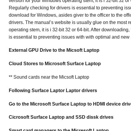
version for your Windows operating stem, it is i 32-bit 32 or 
Regularly checking for drivers is essential to preventing i
download for Windows, asides giver to the officer to the office
drivers. The manual’s website is usually glue on the most 
operating stem, it is i 32-bit 32 or 64-bit. After downloading,
is essential to preventing issues with with optimal and new
External GPU Drive to the Micsoft Laptop
Cloud Stores to Microsoft Surface Laptop
** Sound cards near the Micsoft Laptop
Following Surface Laptor Laptor drivers
Go to the Microsoft Surface Laptop to HDMI device driv
Cicrosoft Surface Laptop and SSD dissk drives
Smart card managers to the Micresoft Laptop