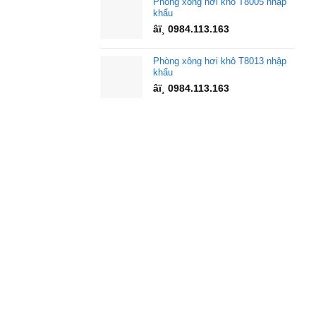
Phòng xông hơi khô T8005 nhập
khẩu
âï¸ 0984.113.163
Phòng xông hơi khô T8013 nhập
khẩu
âï¸ 0984.113.163