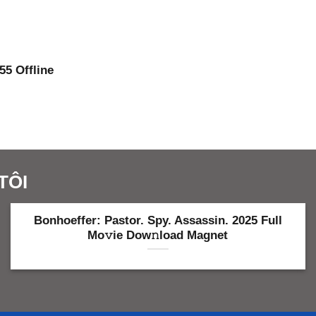
55 Offline
TÔI
2025 Full
The Jolly Monkey 2025 Dow𝚗load Yi