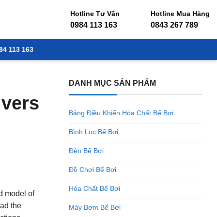
Hotline Tư Vấn
Hotline Mua Hàng
0984 113 163
0843 267 789
84 113 163
DANH MỤC SẢN PHẨM
ivers
Bảng Điều Khiển Hóa Chất Bể Bơi
Bình Lọc Bể Bơi
Đèn Bể Bơi
Đồ Chơi Bể Bơi
Hóa Chất Bể Bơi
nd model of
oad the
Máy Bơm Bể Bơi