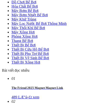
Đồ Chơi Bể Bơi
Hóa Chất Bể Bơi
Máy Bơm Bể Bơi
Máy Bơm Nhiệt Bể Bơi
Máy Khử Trùng
Máy Lọc Nước Bể Bơi Thông Minh
Máy Thổi Khí Bể Bơi
Máy Xông Hơi
Phòng Xông Hơi
Thang Bể Bơi
Thiết Bị Bể Bơi
Thiết Bị Cứu Hộ Bể Bơi
Thiết Bị Phụ Trợ Bể Bơi
Thiết Bị Vệ Sinh Bể Bơi
Thiết Bị Xông Hơi
Bài viết đọc nhiều
01
The Friend 2025 Magnet Magnet Link
489 LÆ°á»£t xem
02