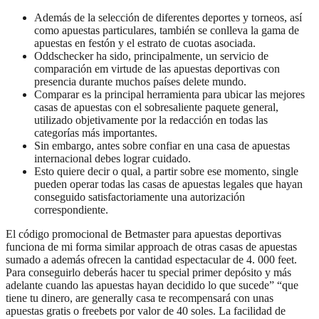
Además de la selección de diferentes deportes y torneos, así
como apuestas particulares, también se conlleva la gama de
apuestas en festón y el estrato de cuotas asociada.
Oddschecker ha sido, principalmente, un servicio de
comparación em virtude de las apuestas deportivas con
presencia durante muchos países delete mundo.
Comparar es la principal herramienta para ubicar las mejores
casas de apuestas con el sobresaliente paquete general,
utilizado objetivamente por la redacción en todas las
categorías más importantes.
Sin embargo, antes sobre confiar en una casa de apuestas
internacional debes lograr cuidado.
Esto quiere decir o qual, a partir sobre ese momento, single
pueden operar todas las casas de apuestas legales que hayan
conseguido satisfactoriamente una autorización
correspondiente.
El código promocional de Betmaster para apuestas deportivas
funciona de mi forma similar approach de otras casas de apuestas
sumado a además ofrecen la cantidad espectacular de 4. 000 feet.
Para conseguirlo deberás hacer tu special primer depósito y más
adelante cuando las apuestas hayan decidido lo que sucede” “que
tiene tu dinero, are generally casa te recompensará con unas
apuestas gratis o freebets por valor de 40 soles. La facilidad de