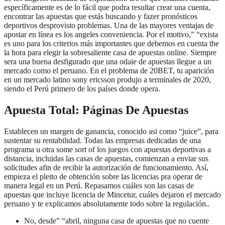
específicamente es de lo fácil que podra resultar crear una cuenta,
encontrar las apuestas que estás buscando y fazer pronósticos
deportivos desprovisto problemas. Una de las mayores ventajas de
apostar en línea es los angeles conveniencia. Por el motivo,” “exista
es uno para los criterios más importantes que debemos en cuenta the
la hora para elegir la sobresaliente casa de apuestas online. Siempre
sera una buena desfigurado que una odaie de apuestas llegue a un
mercado como el peruano. En el problema de 20BET, tu aparición
en un mercado latino sony ericsson produjo a terminales de 2020,
siendo el Perú primero de los países donde opera.
Apuesta Total: Páginas De Apuestas
Establecen un margen de ganancia, conocido asi como “juice”, para
sustentar su rentabilidad. Todas las empresas dedicadas de una
programa u otra some sort of los juegos con apuestas deportivas a
distancia, incluidas las casas de apuestas, comienzan a enviar sus
solicitudes afin de recibir la autorización de funcionamiento. Así,
empieza el pleito de obtención sobre las licencias pra operar de
manera legal en un Perú. Repasamos cuáles son las casas de
apuestas que incluye licencia de Mincetur, cuáles dejaron el mercado
peruano y te explicamos absolutamente todo sobre la regulación..
No, desde” “abril, ninguna casa de apuestas que no cuente