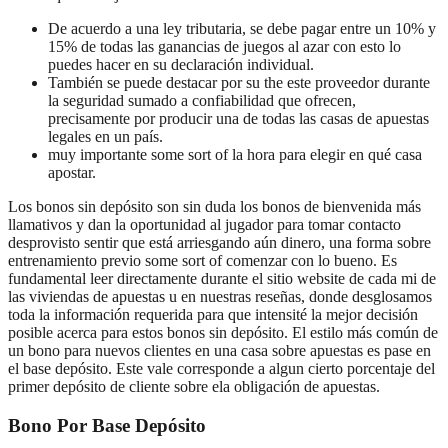
De acuerdo a una ley tributaria, se debe pagar entre un 10% y
15% de todas las ganancias de juegos al azar con esto lo
puedes hacer en su declaración individual.
También se puede destacar por su the este proveedor durante
la seguridad sumado a confiabilidad que ofrecen,
precisamente por producir una de todas las casas de apuestas
legales en un país.
muy importante some sort of la hora para elegir en qué casa
apostar.
Los bonos sin depósito son sin duda los bonos de bienvenida más
llamativos y dan la oportunidad al jugador para tomar contacto
desprovisto sentir que está arriesgando aún dinero, una forma sobre
entrenamiento previo some sort of comenzar con lo bueno. Es
fundamental leer directamente durante el sitio website de cada mi de
las viviendas de apuestas u en nuestras reseñas, donde desglosamos
toda la información requerida para que intensité la mejor decisión
posible acerca para estos bonos sin depósito. El estilo más común de
un bono para nuevos clientes en una casa sobre apuestas es pase en
el base depósito. Este vale corresponde a algun cierto porcentaje del
primer depósito de cliente sobre ela obligación de apuestas.
Bono Por Base Depósito