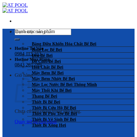
Bỏ
qua
nội
dung
Tìm
Danh mục sản phẩm
kiếm:
Bảng Điều Khiển Hóa Chất Bể Bơi
Hotline Tư Vấn
Bình Lọc Bể Bơi
0984 113 163
Đèn Bể Bơi
Hotline Mua Hàng
Đồ Chơi Bể Bơi
0843 267 789
Hóa Chất Bể Bơi
Máy Bơm Bể Bơi
Giỏ hàng
Máy Bơm Nhiệt Bể Bơi
Máy Lọc Nước Bể Bơi Thông Minh
Máy Thổi Khí Bể Bơi
Thang Bể Bơi
Thiết Bị Bể Bơi
Thiết Bị Cứu Hộ Bể Bơi
Chưa có sản phẩm trong giỏ hàng.
Thiết Bị Phụ Trợ Bể Bơi
Thiết Bị Vệ Sinh Bể Bơi
Quay trở lại cửa hàng
Thiết Bị Xông Hơi