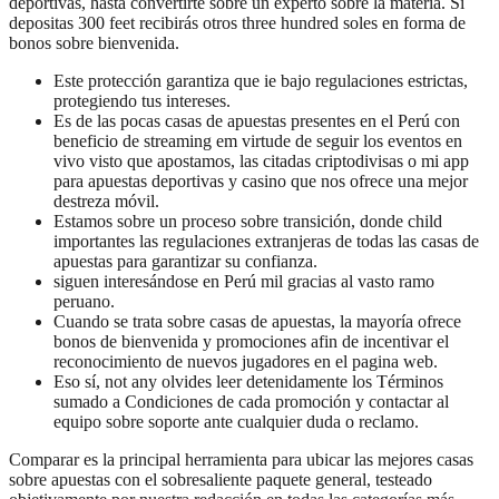
deportivas, hasta convertirte sobre un experto sobre la materia. Si
depositas 300 feet recibirás otros three hundred soles en forma de
bonos sobre bienvenida.
Este protección garantiza que ie bajo regulaciones estrictas,
protegiendo tus intereses.
Es de las pocas casas de apuestas presentes en el Perú con
beneficio de streaming em virtude de seguir los eventos en
vivo visto que apostamos, las citadas criptodivisas o mi app
para apuestas deportivas y casino que nos ofrece una mejor
destreza móvil.
Estamos sobre un proceso sobre transición, donde child
importantes las regulaciones extranjeras de todas las casas de
apuestas para garantizar su confianza.
siguen interesándose en Perú mil gracias al vasto ramo
peruano.
Cuando se trata sobre casas de apuestas, la mayoría ofrece
bonos de bienvenida y promociones afin de incentivar el
reconocimiento de nuevos jugadores en el pagina web.
Eso sí, not any olvides leer detenidamente los Términos
sumado a Condiciones de cada promoción y contactar al
equipo sobre soporte ante cualquier duda o reclamo.
Comparar es la principal herramienta para ubicar las mejores casas
sobre apuestas con el sobresaliente paquete general, testeado