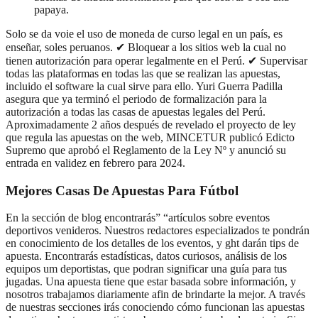
papaya.
Solo se da voie el uso de moneda de curso legal en un país, es
enseñar, soles peruanos. ✔︎ Bloquear a los sitios web la cual no
tienen autorización para operar legalmente en el Perú. ✔︎ Supervisar
todas las plataformas en todas las que se realizan las apuestas,
incluido el software la cual sirve para ello. Yuri Guerra Padilla
asegura que ya terminó el periodo de formalización para la
autorización a todas las casas de apuestas legales del Perú.
Aproximadamente 2 años después de revelado el proyecto de ley
que regula las apuestas on the web, MINCETUR publicó Edicto
Supremo que aprobó el Reglamento de la Ley Nº y anunció su
entrada en validez en febrero para 2024.
Mejores Casas De Apuestas Para Fútbol
En la sección de blog encontrarás” “artículos sobre eventos
deportivos venideros. Nuestros redactores especializados te pondrán
en conocimiento de los detalles de los eventos, y ght darán tips de
apuesta. Encontrarás estadísticas, datos curiosos, análisis de los
equipos um deportistas, que podran significar una guía para tus
jugadas. Una apuesta tiene que estar basada sobre información, y
nosotros trabajamos diariamente afin de brindarte la mejor. A través
de nuestras secciones irás conociendo cómo funcionan las apuestas