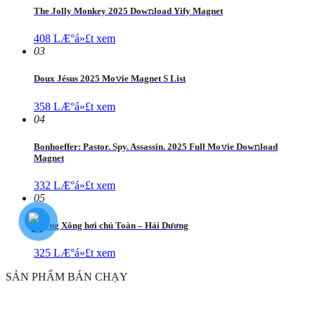
The Jolly Monkey 2025 Dow𝚗load Yify Magnet
408 LÆ°á»£t xem
03
Doux Jésus 2025 Mo𝚟ie Magnet S List
358 LÆ°á»£t xem
04
Bonhoeffer: Pastor. Spy. Assassin. 2025 Full Mo𝚟ie Dow𝚗load
Magnet
332 LÆ°á»£t xem
05
Phòng Xông hơi chú Toàn – Hải Dương
325 LÆ°á»£t xem
SẢN PHẨM BÁN CHẠY