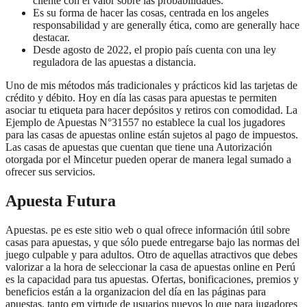
cliente con el valor sobre las probabilidades.
Es su forma de hacer las cosas, centrada en los angeles
responsabilidad y are generally ética, como are generally hace
destacar.
Desde agosto de 2022, el propio país cuenta con una ley
reguladora de las apuestas a distancia.
Uno de mis métodos más tradicionales y prácticos kid las tarjetas de
crédito y débito. Hoy en día las casas para apuestas te permiten
asociar tu etiqueta para hacer depósitos y retiros con comodidad. La
Ejemplo de Apuestas N°31557 no establece la cual los jugadores
para las casas de apuestas online están sujetos al pago de impuestos.
Las casas de apuestas que cuentan que tiene una Autorización
otorgada por el Mincetur pueden operar de manera legal sumado a
ofrecer sus servicios.
Apuesta Futura
Apuestas. pe es este sitio web o qual ofrece información útil sobre
casas para apuestas, y que sólo puede entregarse bajo las normas del
juego culpable y para adultos. Otro de aquellas atractivos que debes
valorizar a la hora de seleccionar la casa de apuestas online en Perú
es la capacidad para tus apuestas. Ofertas, bonificaciones, premios y
beneficios están a la organizacion del día en las páginas para
apuestas, tanto em virtude de usuarios nuevos lo que para jugadores