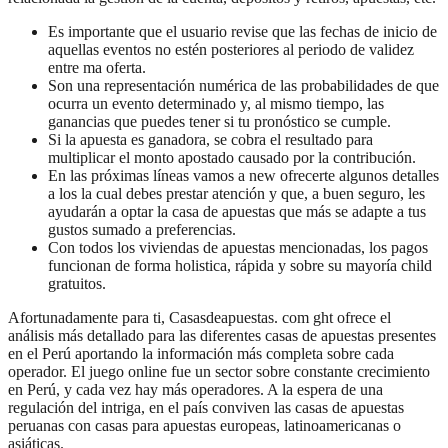
Es importante que el usuario revise que las fechas de inicio de
aquellas eventos no estén posteriores al periodo de validez
entre ma oferta.
Son una representación numérica de las probabilidades de que
ocurra un evento determinado y, al mismo tiempo, las
ganancias que puedes tener si tu pronóstico se cumple.
Si la apuesta es ganadora, se cobra el resultado para
multiplicar el monto apostado causado por la contribución.
En las próximas líneas vamos a new ofrecerte algunos detalles
a los la cual debes prestar atención y que, a buen seguro, les
ayudarán a optar la casa de apuestas que más se adapte a tus
gustos sumado a preferencias.
Con todos los viviendas de apuestas mencionadas, los pagos
funcionan de forma holistica, rápida y sobre su mayoría child
gratuitos.
Afortunadamente para ti, Casasdeapuestas. com ght ofrece el
análisis más detallado para las diferentes casas de apuestas presentes
en el Perú aportando la información más completa sobre cada
operador. El juego online fue un sector sobre constante crecimiento
en Perú, y cada vez hay más operadores. A la espera de una
regulación del intriga, en el país conviven las casas de apuestas
peruanas con casas para apuestas europeas, latinoamericanas o
asiáticas.