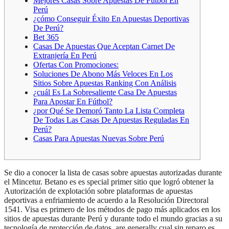
Mejores Casas Sobre Apuestas De Fútbol En
Perú
¿cómo Conseguir Éxito En Apuestas Deportivas
De Perú?
Bet 365
Casas De Apuestas Que Aceptan Carnet De
Extranjería En Perú
Ofertas Con Promociones:
Soluciones De Abono Más Veloces En Los
Sitios Sobre Apuestas Ranking Con Análisis
¿cuál Es La Sobresaliente Casa De Apuestas
Para Apostar En Fútbol?
¿por Qué Se Demoró Tanto La Lista Completa
De Todas Las Casas De Apuestas Reguladas En
Perú?
Casas Para Apuestas Nuevas Sobre Perú
Se dio a conocer la lista de casas sobre apuestas autorizadas durante
el Mincetur. Betano es es special primer sitio que logró obtener la
Autorización de explotación sobre plataformas de apuestas
deportivas a enfriamiento de acuerdo a la Resolución Directoral
1541. Visa es primero de los métodos de pago más aplicados en los
sitios de apuestas durante Perú y durante todo el mundo gracias a su
tecnología de protección de datos, are generally cual sin reparo es