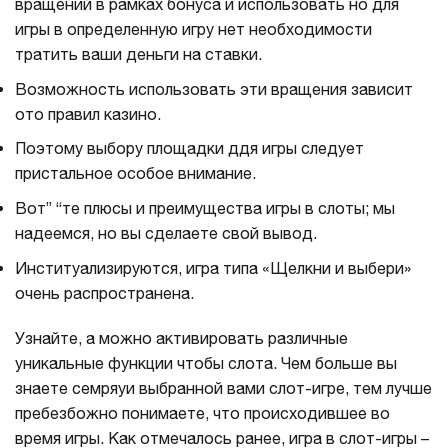
вращений в рамках бонуса и использовать но для
игры в определенную игру нет необходимости
тратить ваши деньги на ставки.
Возможность использовать эти вращения зависит
ото правил казино.
Поэтому выбору площадки ддя игры следует
пристальное особое внимание.
Вот” “те плюсы и преимущества игры в слоты; мы
надеемся, но вы сделаете свой вывод.
Институализируются, игра типа «Щелкни и выбери»
очень распространена.
Узнайте, а можно активировать различные
уникальные функции чтобы слота. Чем больше вы
знаете семряуи выбранной вами слот-игре, тем лучше
пребезбожно понимаете, что происходившее во
время игры. Как отмечалось ранее, игра в слот-игры –