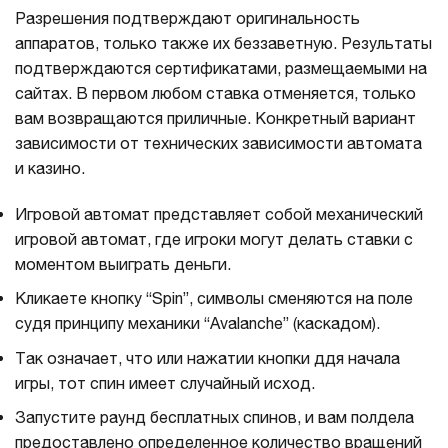
Разрешения подтверждают оригинальность
аппаратов, только также их беззаветную. Результаты
подтверждаются сертификатами, размещаемыми на
сайтах. В первом любом ставка отменяется, только
вам возвращаются приличные. Конкретный вариант
зависимости от технических зависимости автомата
и казино.
Игровой автомат представляет собой механический
игровой автомат, где игроки могут делать ставки с
моментом выиграть деньги.
Кликаете кнопку “Spin”, символы сменяются на поле
судя принципу механики “Avalanche” (каскадом).
Так означает, что или нажатии кнопки ддя начала
игры, тот спин имеет случайный исход.
Запустите раунд бесплатных спинов, и вам полдела
предоставлено определенное количество вращений