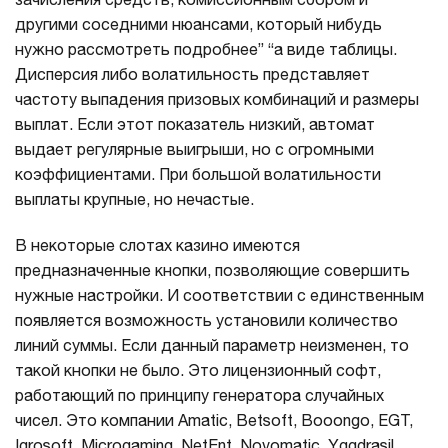
другими соседними нюансами, который нибудь
нужно рассмотреть подробнее” “а виде таблицы.
Дисперсия либо волатильность представляет
частоту выпадения призовых комбинаций и размеры
выплат. Если этот показатель низкий, автомат
выдает регулярные выигрыши, но с огромными
коэффициентами. При большой волатильности
выплаты крупные, но нечастые.
В некоторые слотах казино имеются
предназначенные кнопки, позволяющие совершить
нужные настройки. И соответствии с единственным
появляется возможность установили количество
линий суммы. Если данный параметр неизменен, то
такой кнопки не было. Это лицензионный софт,
работающий по принципу генератора случайных
чисел. Это компании Amatic, Betsoft, Booongo, EGT,
Igrosoft, Microgaming, NetEnt, Novomatic, Yggdrasil