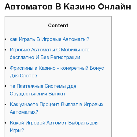
Автоматов В Казино Онлайн
Content
как Играть В Игровые Автоматы?
Игровые Автоматы С Мобильного
бесплатно И Без Регистрации
Фриспины а Казино – конкретный Бонус
Для Слотов
те Платежные Системы ддя
Осуществления Выплат
Как узнаете Процент Выплат в Игровых
Автоматах?
Какой Игровой Автомат Выбрать для
Игры?