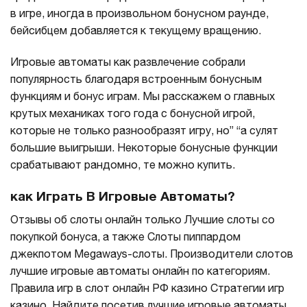
в игре, иногда в произвольном бонусном раунде,
бейсибцем добавляется к текущему вращению.
Игровые автоматы как развлечение собрали
популярность благодаря встроенным бонусным
функциям и бонус играм. Мы расскажем о главных
крутых механиках того года с бонусной игрой,
которые не только разнообразят игру, но” “а сулят
большие выигрыши. Некоторые бонусные функции
срабатывают рандомно, те можно купить.
как Играть В Игровые Автоматы?
Отзывы об слоты онлайн только Лучшие слоты со
покупкой бонуса, а также Слоты пиппардом
джекпотом Megaways-слоты. Производители слотов
лучшие игровые автоматы онлайн по категориям.
Правила игр в слот онлайн РФ казино Стратегии игр
казино. Найдите посетив лучшие игровые автоматы