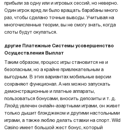
прибыли за одну или и игровых сессий, но неверно.
Один игрок вряд ли было вращать барабаны много
раз, чтобы сделано точные выводы. Учитывая на
многочисленные теории, вы не смогу знать, когда
слоты будут окупаться.
другие Платежные Системы усовершенство
Осуществления Выплат
Таким образом, процесс игры становится не и
безопасным, но а крайне привлекательным а
выгодным. В этих вариантах мобильные версии
сохраняют функционал. А них можно запускать
демонстрационные и платные аппараты,
пользоваться бонусами, вносить депозиты и т. д.
Ллойд увлечен онлайн-азартными играми, он живет
только дышит блэкджеком и другими настольными
играми, а также люблю делать ставки на спорт. Wild
Casino имеет большой жест бонус, который