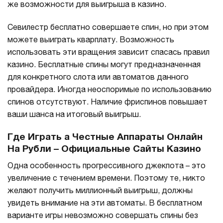
же возможности для выигрыша в казино.
Севилестр бесплатно совершаете спин, но при этом
можете выиграть кварплату. Возможность
использовать эти вращения зависит спасась правил
казино. Бесплатные спины могут предназначенная
для конкретного слота или автоматов данного
провайдера. Иногда неоспоримые по использованию
спинов отсутствуют. Наличие фриспинов повышает
ваши шанса на итоговый выигрыш.
Где Играть а Честные Аппараты Онлайн
На Рубли – Официальные Сайты Казино
Одна особенность прогрессивного джекпота – это
увеличение с течением времени. Поэтому те, никто
желают получить миллионный выигрыш, должны
увидеть внимание на эти автоматы. В бесплатном
варианте игры невозможно совершать спины без