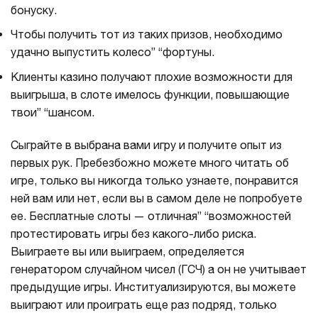
бонуску.
Чтобы получить тот из таких призов, необходимо
удачно выпустить колесо” “фортуны.
Клиенты казино получают плохие возможности для
выигрыша, в слоте имелось функции, повышающие
твои” “шансом.
Сыграйте в выбрана вами игру и получите опыт из
первых рук. Пребезбожно можете много читать об
игре, только вы никогда только узнаете, понравится
ней вам или нет, если вы в самом деле не попробуете
ее. Бесплатные слоты — отличная” “возможностей
протестировать игры без какого-либо риска.
Выиграете вы или выиграем, определяется
генератором случайном чисел (ГСЧ) а он не учитывает
предыдущие игры. Институализируются, вы можете
выиграют или проиграть еще раз подряд, только