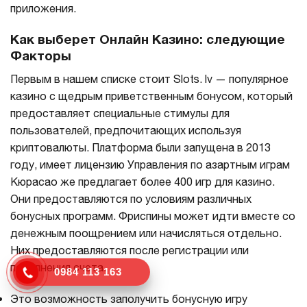
приложения.
Как выберет Онлайн Казино: следующие
Факторы
Первым в нашем списке стоит Slots. lv — популярное
казино с щедрым приветственным бонусом, который
предоставляет специальные стимулы для
пользователей, предпочитающих используя
криптовалюты. Платформа были запущена в 2013
году, имеет лицензию Управления по азартным играм
Кюрасао же предлагает более 400 игр для казино.
Они предоставляются по условиям различных
бонусных программ. Фриспины может идти вместе со
денежным поощрением или начисляться отдельно.
Них предоставляются после регистрации или
пополнения счета.
0984 113 163
Это возможность заполучить бонусную игру