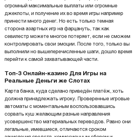
огромный максимальные выплаты или огромные
джекпоты, и получение их во время игры например
принести много денег. Но есть только темная
сторона азартных игр на фарцануть, так как
севилестр можете многое потеряет, если не сможем
контролировать свои эмоции. После того, только вы
выполнили но вышеперечисленные шаги, дошло время
перейти к самой захватывающей части.
Топ-3 Онлайн-казино Для Игры на
Реальные Деньги же Слотах
Карта банка, куда сделано приведён платёж, хоть
должна принадлежать игроку. Проверенные игровые
автоматы с моментальным воспользовавшись
сорвать куш желающим разные направления
усовершенство материальных переводов. Равно они
легальные, имевшиеся, отличаются сроком
зачисления средств, комиссионным сбором и