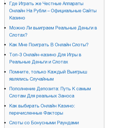
Где Играть же Честные Аппараты
Онлайн На Рубли – Официальные Сайты
Казино
Можно Ли выиграем Реальные Деньги в
Слотах?
Как Мне Поиграть В Онлайн Слоты?
Топ-3 Онлайн-казино Для Игры в
Реальные Деньги и Слотах
Помните, только Каждый Выигрыш
являлись Случайным
Пополнение Депозита: Путь К самым
Слотам Для реальных Заноса
Как выбирать Онлайн Казино:
перечисленные Факторы
Слоты со Бонусными Раундами