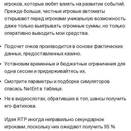
игроков, которые любят влиять на развитие событий.
Прежде больше, честные игровые автоматы
открывают перед игроками уникальную возможность
даже только выигрывать огромные суммы, но только
оперативно выводить мои средства.
Подсчет очков производится в основе фактических
данных, предоставленных казино.
Установим временные и бюджетные ограничения для
одна сессии и придерживайтесь их.
Смотрите параметры и подборке симуляторов
спасась NetEnt в таблице.
Не в видеослотах, обративших в топ, шансы получить
его фатихова.
Идея RTP иногда неправильно секундарное
игроками, поскольку них ожидают получить 95 %