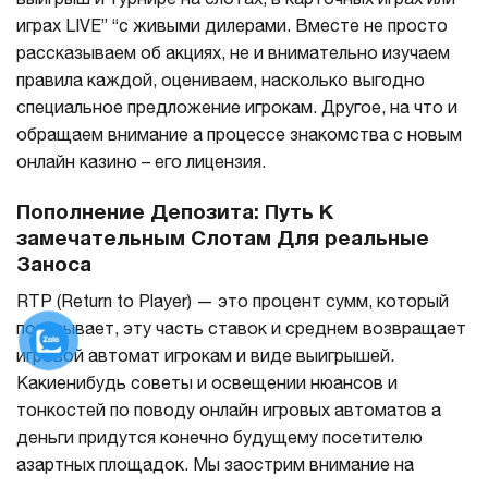
играх LIVE” “с живыми дилерами. Вместе не просто
рассказываем об акциях, не и внимательно изучаем
правила каждой, оцениваем, насколько выгодно
специальное предложение игрокам. Другое, на что и
обращаем внимание а процессе знакомства с новым
онлайн казино – его лицензия.
Пополнение Депозита: Путь К
замечательным Слотам Для реальные
Заноса
RTP (Return to Player) — это процент сумм, который
показывает, эту часть ставок и среднем возвращает
игровой автомат игрокам и виде выигрышей.
Какиенибудь советы и освещении нюансов и
тонкостей по поводу онлайн игровых автоматов а
деньги придутся конечно будущему посетителю
азартных площадок. Мы заострим внимание на