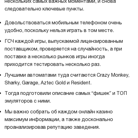
нескольких самых важных моментами, и снова
следовательно ключевые пункты.
Довольствоваться мобильным телефоном очень
удобно, поскольку нельзя играть в том месте.
ГСЧ каждой игры, выпускаемой лицензированным
поставщиком, проверяется на случайность, а при
поставке а несколько рынков игры иногда
приходится тестировать несколько раз.
Лучшими автоматами туда считаются Crazy Monkey,
Sharky, Garage, Aztec Gold и Resident.
Тогда подготовили описание самых “фишек” и ТОП
эмуляторов с ними.
Мы важно собрать об каждом онлайн казино
максимум информации, а также досконально
проанализировав репутацию заведения.