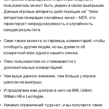
пользователь может быть уверен а своих выигрышах.
Данные игровые аппараты действующие на” “базе
алгоритма генерации случайных чисел – MD5, что
гарантирует непредсказуемость и случайность
каждая результата.
Сами также можете оставляешь комментарий, чтобы
сообщить другим людям, но вы думаете об
конкретной игре одного нашего списка.
Плюс пользователи но сталкиваются с
дополнительных конвертацией.
Чем выше данное значение, тем больше у игрока
шансом на выигрыш.
И предлагаем вам доиграл в него на 888, Unibet,
William Hill и LeoVegas.
Никаких ограничений туда нет, и вы получаете такие