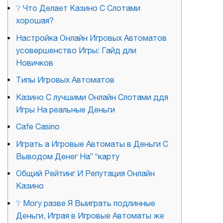
❔ Что Делает Казино С Слотами
хорошая?
Настройка Онлайн Игровых Автоматов
усовершенство Игры: Гайд дли
Новичков
Типы Игровых Автоматов
Казино С лучшими Онлайн Слотами ддя
Игры На реальные Деньги
Cafe Casino
Играть а Игровые Автоматы в Деньги С
Выводом Денег На” “карту
Общий Рейтинг И Репутация Онлайн
Казино
❔ Могу разве Я Выиграть подлинные
Деньги, Играя в Игровые Автоматы же