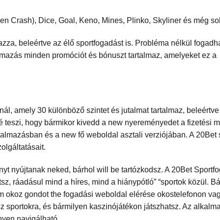
ven Crash), Dice, Goal, Keno, Mines, Plinko, Skyliner és még s
azza, beleértve az élő sportfogadást is. Probléma nélkül fogadha
lmazás minden promóciót és bónuszt tartalmaz, amelyeket ez a
l, amely 30 különböző szintet és jutalmat tartalmaz, beleértve
é teszi, hogy bármikor kivedd a new nyereményedet a fizetési 
lkalmazásban és a new fő weboldal asztali verziójában. A 20Bet
olgáltatásait.
nyt nyújtanak neked, bárhol will be tartózkodsz. A 20Bet Sportf
sz, ráadásul mind a híres, mind a hiánypótló” “sportok közül. B
nem okoz gondot the fogadási weboldal elérése okostelefonon va
sportokra, és bármilyen kaszinójátékon játszhatsz. Az alkalm
nnyen navigálható.