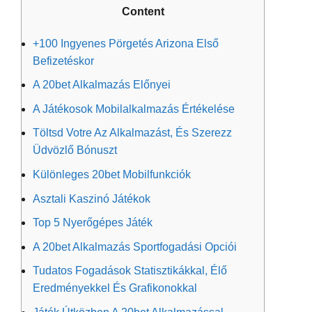
Content
+100 Ingyenes Pörgetés Arizona Első
Befizetéskor
A 20bet Alkalmazás Előnyei
A Játékosok Mobilalkalmazás Értékelése
Töltsd Votre Az Alkalmazást, És Szerezz
Üdvözlő Bónuszt
Különleges 20bet Mobilfunkciók
Asztali Kaszinó Játékok
Top 5 Nyerőgépes Játék
A 20bet Alkalmazás Sportfogadási Opciói
Tudatos Fogadások Statisztikákkal, Élő
Eredményekkel És Grafikonokkal