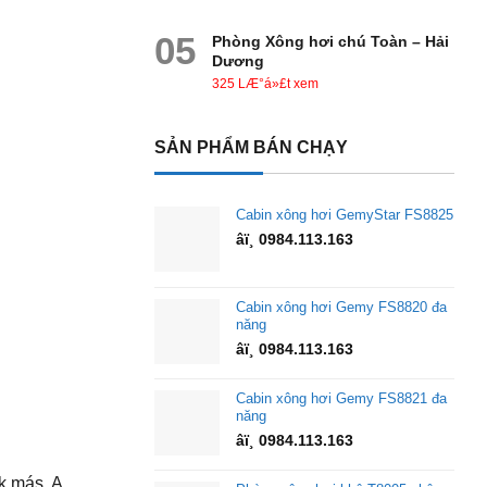
05
Phòng Xông hơi chú Toàn – Hải
Dương
325 LÆ°á»£t xem
SẢN PHẨM BÁN CHẠY
Cabin xông hơi GemyStar FS8825
âï¸ 0984.113.163
Cabin xông hơi Gemy FS8820 đa
năng
âï¸ 0984.113.163
Cabin xông hơi Gemy FS8821 đa
năng
âï¸ 0984.113.163
k más. A