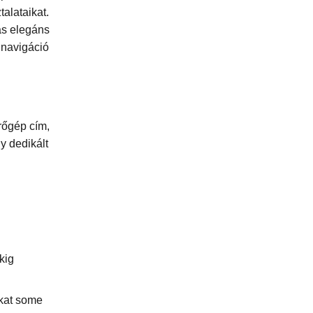
alataikat.
ás elegáns
 navigáció
rőgép cím,
y dedikált
kig
ukat some