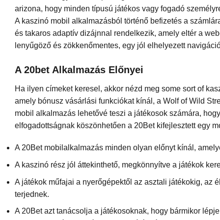
arizona, hogy minden típusú játékos vagy fogadó személyre
A kaszinó mobil alkalmazásból történő befizetés a számlá
és takaros adaptív dizájnnal rendelkezik, amely eltér a we
lenyűgöző és zökkenőmentes, egy jól elhelyezett navigáci
A 20bet Alkalmazás Előnyei
Ha ilyen címeket keresel, akkor nézd meg some sort of kas
amely bónusz vásárlási funkciókat kínál, a Wolf of Wild St
mobil alkalmazás lehetővé teszi a játékosok számára, hogy
elfogadottságnak köszönhetően a 20Bet kifejlesztett egy mo
A 20Bet mobilalkalmazás minden olyan előnyt kínál, amelye
A kaszinó rész jól áttekinthető, megkönnyítve a játékok ker
A játékok műfajai a nyerőgépektől az asztali játékokig, az 
terjednek.
A 20Bet azt tanácsolja a játékosoknak, hogy bármikor lépje