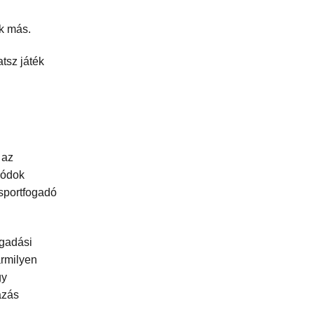
ok más.
tsz játék
 az
módok
 sportfogadó
ogadási
ármilyen
gy
azás