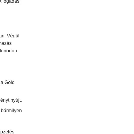
A fogadási
an. Végül
lmazás
efonodon
 a Gold
ényt nyújt.
a bármilyen
épzelés