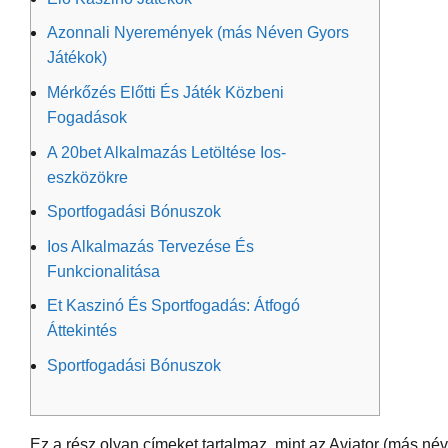
Azonnali Nyeremények (más Néven Gyors
Játékok)
Mérkőzés Előtti És Játék Közbeni
Fogadások
A 20bet Alkalmazás Letöltése Ios-
eszközökre
Sportfogadási Bónuszok
Ios Alkalmazás Tervezése És
Funkcionalitása
Et Kaszinó És Sportfogadás: Átfogó
Áttekintés
Sportfogadási Bónuszok
Ez a rész olyan címeket tartalmaz, mint az Aviator (más né