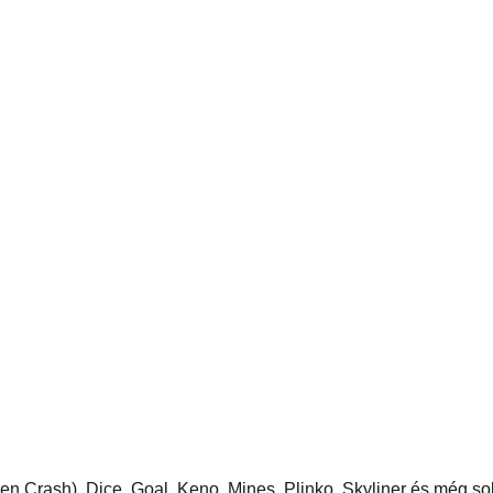
ven Crash), Dice, Goal, Keno, Mines, Plinko, Skyliner és még so