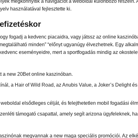
lyek megkönnyítik a navigációt a weboldal különböző részein. 
lv használatával fejlesztette ki.
efizetéskor
gy fogadj a kedvenc piacaidra, vagy játssz az online kaszinób
n megtalálható minden” “előnyt ugyanúgy élvezhetnek. Egy alka
 kedvenc eseményeidre, mert a sportfogadás mindig az okostel
t a new 20Bet online kaszinóban.
ál, a Hair of Wild Road, az Anubis Value, a Joker’s Delight és
a weboldal elsődleges célját, és felejthetetlen mobil fogadási élm
zenléti támogató csapattal, amely segít arizona ügyfeleknek, h
 kaszinónak megvannak a new maga speciális promóciói. Az elk