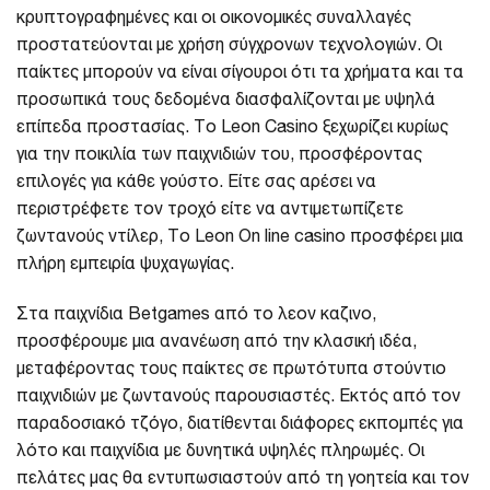
κρυπτογραφημένες και οι οικονομικές συναλλαγές
προστατεύονται με χρήση σύγχρονων τεχνολογιών. Οι
παίκτες μπορούν να είναι σίγουροι ότι τα χρήματα και τα
προσωπικά τους δεδομένα διασφαλίζονται με υψηλά
επίπεδα προστασίας. Το Leon Casino ξεχωρίζει κυρίως
για την ποικιλία των παιχνιδιών του, προσφέροντας
επιλογές για κάθε γούστο. Είτε σας αρέσει να
περιστρέφετε τον τροχό είτε να αντιμετωπίζετε
ζωντανούς ντίλερ, Το Leon On line casino προσφέρει μια
πλήρη εμπειρία ψυχαγωγίας.
Στα παιχνίδια Betgames από το λεον καζινο,
προσφέρουμε μια ανανέωση από την κλασική ιδέα,
μεταφέροντας τους παίκτες σε πρωτότυπα στούντιο
παιχνιδιών με ζωντανούς παρουσιαστές. Εκτός από τον
παραδοσιακό τζόγο, διατίθενται διάφορες εκπομπές για
λότο και παιχνίδια με δυνητικά υψηλές πληρωμές. Οι
πελάτες μας θα εντυπωσιαστούν από τη γοητεία και τον