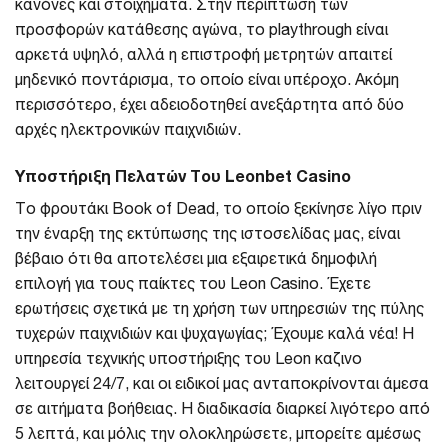
κανόνες και στοιχήματα. Στην περίπτωση των
προσφορών κατάθεσης αγώνα, το playthrough είναι
αρκετά υψηλό, αλλά η επιστροφή μετρητών απαιτεί
μηδενικό ποντάρισμα, το οποίο είναι υπέροχο. Ακόμη
περισσότερο, έχει αδειοδοτηθεί ανεξάρτητα από δύο
αρχές ηλεκτρονικών παιχνιδιών.
Υποστήριξη Πελατών Του Leonbet Casino
Το φρουτάκι Book of Dead, το οποίο ξεκίνησε λίγο πριν
την έναρξη της εκτύπωσης της ιστοσελίδας μας, είναι
βέβαιο ότι θα αποτελέσει μια εξαιρετικά δημοφιλή
επιλογή για τους παίκτες του Leon Casino. Έχετε
ερωτήσεις σχετικά με τη χρήση των υπηρεσιών της πύλης
τυχερών παιχνιδιών και ψυχαγωγίας; Έχουμε καλά νέα! Η
υπηρεσία τεχνικής υποστήριξης του Leon καζινο
λειτουργεί 24/7, και οι ειδικοί μας ανταποκρίνονται άμεσα
σε αιτήματα βοήθειας. Η διαδικασία διαρκεί λιγότερο από
5 λεπτά, και μόλις την ολοκληρώσετε, μπορείτε αμέσως