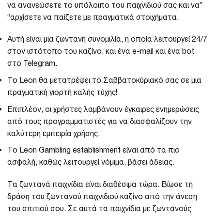
να ανανεώσετε το υπόλοιπο του παιχνιδιού σας και να”
“αρχίσετε να παίζετε με πραγματικά στοιχήματα.
Αυτή είναι μια ζωντανή συνομιλία, η οποία λειτουργεί 24/7
στον ιστότοπο του καζίνο, και ένα e-mail και ένα bot
στο Telegram.
Το Leon θα μετατρέψει το Σαββατοκύριακό σας σε μια
πραγματική γιορτή καλής τύχης!
Επιπλέον, οι χρήστες λαμβάνουν έγκαιρες ενημερώσεις
από τους προγραμματιστές για να διασφαλίζουν την
καλύτερη εμπειρία χρήσης.
Το Leon Gambling establishment είναι από τα πιο
ασφαλή, καθώς λειτουργεί νόμιμα, βάσει άδειας.
Τα ζωντανά παιχνίδια είναι διαθέσιμα τώρα. Βίωσε τη
δράση του ζωντανού παιχνιδιού καζίνο από την άνεση
του σπιτιού σου. Σε αυτά τα παιχνίδια με ζωντανούς