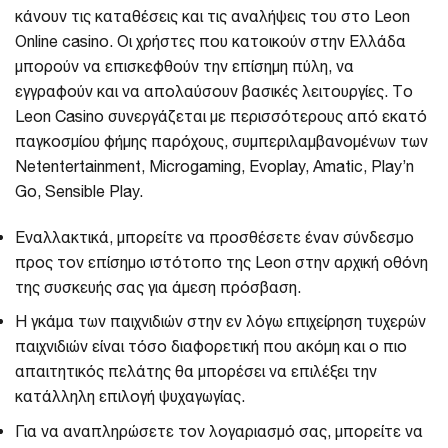
κάνουν τις καταθέσεις και τις αναλήψεις του στο Leon
Online casino. Οι χρήστες που κατοικούν στην Ελλάδα
μπορούν να επισκεφθούν την επίσημη πύλη, να
εγγραφούν και να απολαύσουν βασικές λειτουργίες. Το
Leon Casino συνεργάζεται με περισσότερους από εκατό
παγκοσμίου φήμης παρόχους, συμπεριλαμβανομένων των
Netentertainment, Microgaming, Evoplay, Amatic, Play’n
Go, Sensible Play.
Εναλλακτικά, μπορείτε να προσθέσετε έναν σύνδεσμο
προς τον επίσημο ιστότοπο της Leon στην αρχική οθόνη
της συσκευής σας για άμεση πρόσβαση.
Η γκάμα των παιχνιδιών στην εν λόγω επιχείρηση τυχερών
παιχνιδιών είναι τόσο διαφορετική που ακόμη και ο πιο
απαιτητικός πελάτης θα μπορέσει να επιλέξει την
κατάλληλη επιλογή ψυχαγωγίας.
Για να αναπληρώσετε τον λογαριασμό σας, μπορείτε να