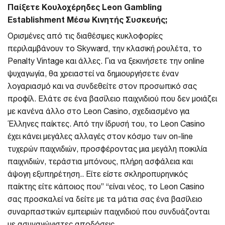
Παίξετε Κουλοχέρηδες Leon Gambling
Establishment Μέσω Κινητής Συσκευής;
Ορισμένες από τις διαθέσιμες κυκλοφορίες
περιλαμβάνουν το Skyward, την κλασική ρουλέτα, το
Penalty Vintage και άλλες. Για να ξεκινήσετε την online
ψυχαγωγία, θα χρειαστεί να δημιουργήσετε έναν
λογαριασμό και να συνδεθείτε στον προσωπικό σας
προφίλ. Ελάτε σε ένα βασίλειο παιχνιδιού που δεν μοιάζει
με κανένα άλλο στο Leon Casino, σχεδιασμένο για
Έλληνες παίκτες. Από την ίδρυσή του, το Leon Casino
έχει κάνει μεγάλες αλλαγές στον κόσμο των on-line
τυχερών παιχνιδιών, προσφέροντας μια μεγάλη ποικιλία
παιχνιδιών, τεράστια μπόνους, πλήρη ασφάλεια και
άψογη εξυπηρέτηση.. Είτε είστε σκληροπυρηνικός
παίκτης είτε κάποιος που” “είναι νέος, το Leon Casino
σας προσκαλεί να δείτε με τα μάτια σας ένα βασίλειο
συναρπαστικών εμπειριών παιχνιδιού που συνδυάζονται
με ασυναγώνιστες αποδόσεις.