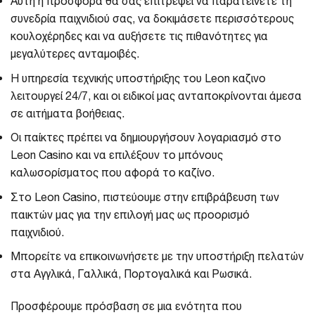
Αυτή η προσφορά θα σας επιτρέψει να παρατείνετε τη
συνεδρία παιχνιδιού σας, να δοκιμάσετε περισσότερους
κουλοχέρηδες και να αυξήσετε τις πιθανότητες για
μεγαλύτερες ανταμοιβές.
Η υπηρεσία τεχνικής υποστήριξης του Leon καζινο
λειτουργεί 24/7, και οι ειδικοί μας ανταποκρίνονται άμεσα
σε αιτήματα βοήθειας.
Οι παίκτες πρέπει να δημιουργήσουν λογαριασμό στο
Leon Casino και να επιλέξουν το μπόνους
καλωσορίσματος που αφορά το καζίνο.
Στο Leon Casino, πιστεύουμε στην επιβράβευση των
παικτών μας για την επιλογή μας ως προορισμό
παιχνιδιού.
Μπορείτε να επικοινωνήσετε με την υποστήριξη πελατών
στα Αγγλικά, Γαλλικά, Πορτογαλικά και Ρωσικά.
Προσφέρουμε πρόσβαση σε μια ενότητα που