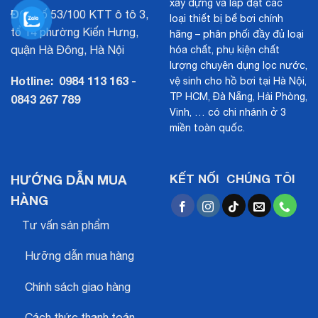
xây dựng và lắp đặt các
ĐC:
Số 53/100 KTT ô tô 3,
loại thiết bị bể bơi chính
tổ 14 phường Kiến Hưng,
hãng – phân phối đầy đủ loại
quận Hà Đông, Hà Nội
hóa chất, phụ kiện chất
lượng chuyên dụng lọc nước,
Hotline:
0984 113 163 -
vệ sinh cho hồ bơi tại Hà Nội,
TP HCM, Đà Nẵng, Hải Phòng,
0843 267 789
Vinh, … có chi nhánh ở 3
miền toàn quốc.
HƯỚNG DẪN MUA
KẾT NỐI CHÚNG TÔI
HÀNG
Tư vấn sản phẩm
Hưỡng dẫn mua hàng
Chính sách giao hàng
Cách thức thanh toán