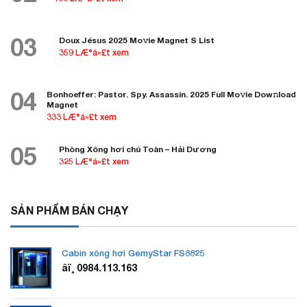
03
Doux Jésus 2025 Mo𝚟ie Magnet S List
359 LÆ°á»£t xem
04
Bonhoeffer: Pastor. Spy. Assassin. 2025 Full Mo𝚟ie Dow𝚗load
Magnet
333 LÆ°á»£t xem
05
Phòng Xông hơi chú Toàn – Hải Dương
325 LÆ°á»£t xem
SẢN PHẨM BÁN CHẠY
Cabin xông hơi GemyStar FS8825
âï¸ 0984.113.163