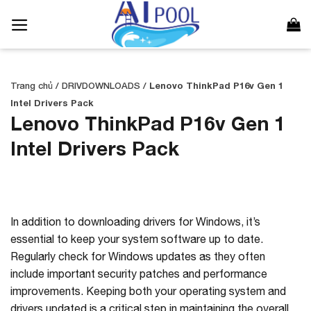
Bỏ
qua
nội
dung
Trang chủ
/
DRIVDOWNLOADS
/
Lenovo ThinkPad P16v Gen 1
Intel Drivers Pack
Lenovo ThinkPad P16v Gen 1
Intel Drivers Pack
In addition to downloading drivers for Windows, it’s
essential to keep your system software up to date.
Regularly check for Windows updates as they often
include important security patches and performance
improvements. Keeping both your operating system and
drivers updated is a critical step in maintaining the overall