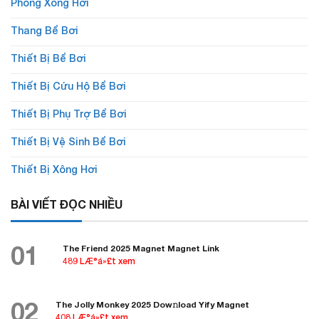
Phòng Xông Hơi
Thang Bể Bơi
Thiết Bị Bể Bơi
Thiết Bị Cứu Hộ Bể Bơi
Thiết Bị Phụ Trợ Bể Bơi
Thiết Bị Vệ Sinh Bể Bơi
Thiết Bị Xông Hơi
BÀI VIẾT ĐỌC NHIỀU
01
The Friend 2025 Magnet Magnet Link
489 LÆ°á»£t xem
02
The Jolly Monkey 2025 Dow𝚗load Yify Magnet
408 LÆ°á»£t xem