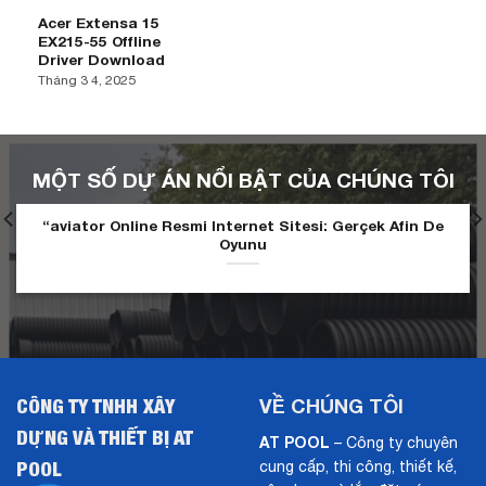
Acer Extensa 15
EX215-55 Offline
Driver Download
Tháng 3 4, 2025
MỘT SỐ DỰ ÁN NỔI BẬT CỦA CHÚNG TÔI
“aviator Online Resmi Internet Sitesi: Gerçek Afin De
Oyunu
CÔNG TY TNHH XÂY
VỀ CHÚNG TÔI
DỰNG VÀ THIẾT BỊ AT
AT POOL
– Công ty chuyên
POOL
cung cấp, thi công, thiết kế,