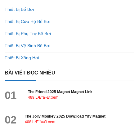
Thiết Bị Bể Bơi
Thiết Bị Cứu Hộ Bể Bơi
Thiết Bị Phụ Trợ Bể Bơi
Thiết Bị Vệ Sinh Bể Bơi
Thiết Bị Xông Hơi
BÀI VIẾT ĐỌC NHIỀU
01
The Friend 2025 Magnet Magnet Link
489 LÆ°á»£t xem
02
The Jolly Monkey 2025 Dow𝚗load Yify Magnet
408 LÆ°á»£t xem