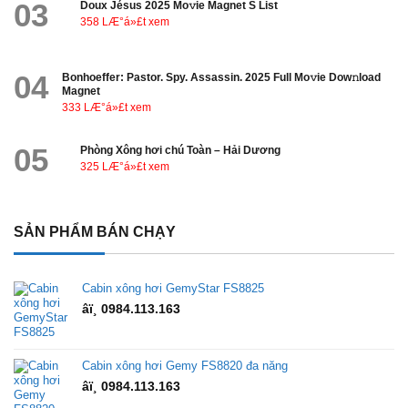
03
Doux Jésus 2025 Mo𝚟ie Magnet S List
358 LÆ°á»£t xem
04
Bonhoeffer: Pastor. Spy. Assassin. 2025 Full Mo𝚟ie Dow𝚗load
Magnet
333 LÆ°á»£t xem
05
Phòng Xông hơi chú Toàn – Hải Dương
325 LÆ°á»£t xem
SẢN PHẨM BÁN CHẠY
Cabin xông hơi GemyStar FS8825
âï¸ 0984.113.163
Cabin xông hơi Gemy FS8820 đa năng
âï¸ 0984.113.163