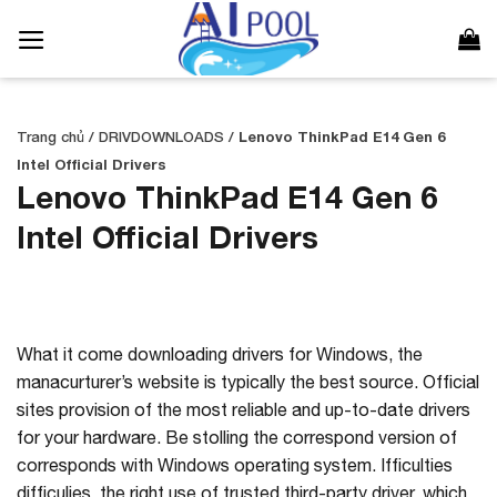
Bỏ
qua
nội
dung
Trang chủ
/
DRIVDOWNLOADS
/
Lenovo ThinkPad E14 Gen 6
Intel Official Drivers
Lenovo ThinkPad E14 Gen 6
Intel Official Drivers
What it come downloading drivers for Windows, the
manacurturer’s website is typically the best source. Official
sites provision of the most reliable and up-to-date drivers
for your hardware. Be stolling the correspond version of
corresponds with Windows operating system. Ifficulties
difficulies, the right use of trusted third-party driver, which