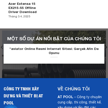
Acer Extensa 15
EX215-55 Offline
Driver Download
Tháng 3 4, 2025
MỘT SỐ DỰ ÁN NỔI BẬT CỦA CHÚNG TÔI
“aviator Online Resmi Internet Sitesi: Gerçek Afin De
Oyunu
CÔNG TY TNHH XÂY
VỀ CHÚNG TÔI
DỰNG VÀ THIẾT BỊ AT
AT POOL
– Công ty chuyên
POOL
cung cấp, thi công, thiết kế,
xây dựng và lắp đặt các