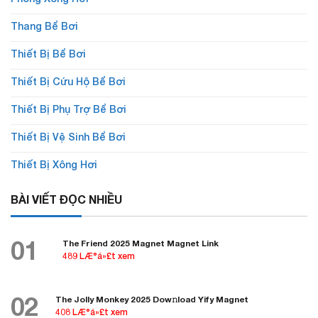
Thang Bể Bơi
Thiết Bị Bể Bơi
Thiết Bị Cứu Hộ Bể Bơi
Thiết Bị Phụ Trợ Bể Bơi
Thiết Bị Vệ Sinh Bể Bơi
Thiết Bị Xông Hơi
BÀI VIẾT ĐỌC NHIỀU
01
The Friend 2025 Magnet Magnet Link
489 LÆ°á»£t xem
02
The Jolly Monkey 2025 Dow𝚗load Yify Magnet
408 LÆ°á»£t xem