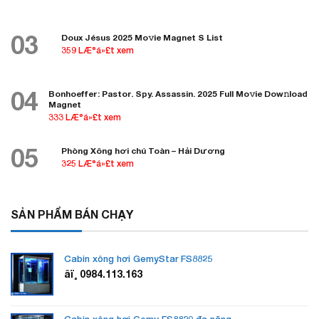
03
Doux Jésus 2025 Mo𝚟ie Magnet S List
359 LÆ°á»£t xem
04
Bonhoeffer: Pastor. Spy. Assassin. 2025 Full Mo𝚟ie Dow𝚗load
Magnet
333 LÆ°á»£t xem
05
Phòng Xông hơi chú Toàn – Hải Dương
325 LÆ°á»£t xem
SẢN PHẨM BÁN CHẠY
Cabin xông hơi GemyStar FS8825
âï¸ 0984.113.163