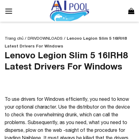
Bỏ
qua
nội
dung
Trang chủ
/
DRIVDOWNLOADS
/
Lenovo Legion Slim 5 16IRH8
Latest Drivers For Windows
Lenovo Legion Slim 5 16IRH8
Latest Drivers For Windows
To use drivers for Windows efficiently, you need to know
your optional character. Use the distributor on the device
to check the overwhelming drunk, which can call the
problems. Subsequently, as you need, what you need to
disperse, plow on the web -saight of the procedure for
loading Naiblene. It must always be killed that the drivers