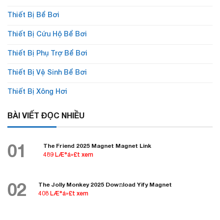
Thiết Bị Bể Bơi
Thiết Bị Cứu Hộ Bể Bơi
Thiết Bị Phụ Trợ Bể Bơi
Thiết Bị Vệ Sinh Bể Bơi
Thiết Bị Xông Hơi
BÀI VIẾT ĐỌC NHIỀU
01
The Friend 2025 Magnet Magnet Link
489 LÆ°á»£t xem
02
The Jolly Monkey 2025 Dow𝚗load Yify Magnet
408 LÆ°á»£t xem