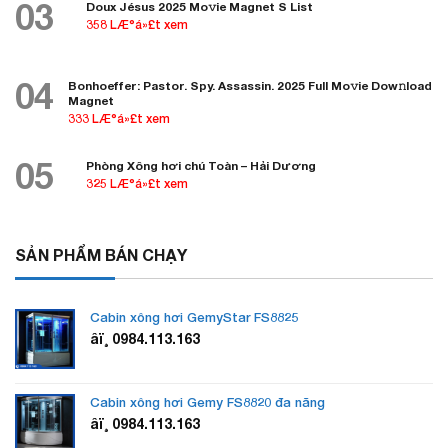
03
Doux Jésus 2025 Mo𝚟ie Magnet S List
358 LÆ°á»£t xem
04
Bonhoeffer: Pastor. Spy. Assassin. 2025 Full Mo𝚟ie Dow𝚗load
Magnet
333 LÆ°á»£t xem
05
Phòng Xông hơi chú Toàn – Hải Dương
325 LÆ°á»£t xem
SẢN PHẨM BÁN CHẠY
Cabin xông hơi GemyStar FS8825
âï¸ 0984.113.163
Cabin xông hơi Gemy FS8820 đa năng
âï¸ 0984.113.163