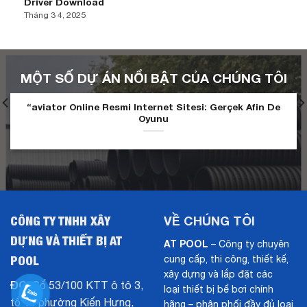
Driver Download
Tháng 3 4, 2025
MỘT SỐ DỰ ÁN NỔI BẬT CỦA CHÚNG TÔI
“aviator Online Resmi Internet Sitesi: Gerçek Afin De
Oyunu
CÔNG TY TNHH XÂY
VỀ CHÚNG TÔI
DỰNG VÀ THIẾT BỊ AT
AT POOL
– Công ty chuyên
POOL
cung cấp, thi công, thiết kế,
xây dựng và lắp đặt các
ĐC:
Số 53/100 KTT ô tô 3,
loại thiết bị bể bơi chính
tổ 14 phường Kiến Hưng,
hãng – phân phối đầy đủ loại