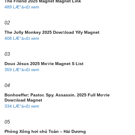
The Friend 2025 Magnet Magnet Link
489 LÆ°á»£t xem
02
The Jolly Monkey 2025 Dow𝚗load Yify Magnet
408 LÆ°á»£t xem
03
Doux Jésus 2025 Mo𝚟ie Magnet S List
359 LÆ°á»£t xem
04
Bonhoeffer: Pastor. Spy. Assassin. 2025 Full Mo𝚟ie
Dow𝚗load Magnet
334 LÆ°á»£t xem
05
Phòng Xông hơi chú Toàn – Hải Dương