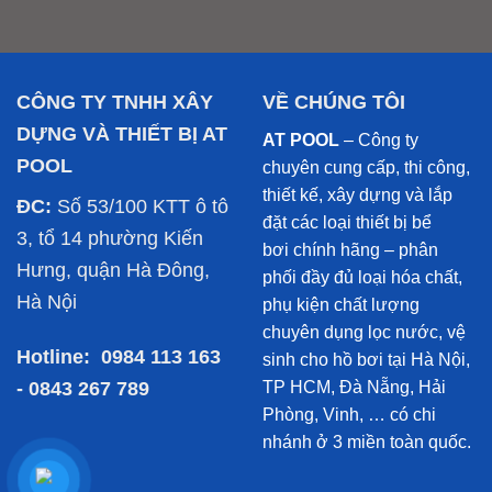
CÔNG TY TNHH XÂY
VỀ CHÚNG TÔI
DỰNG VÀ THIẾT BỊ AT
AT POOL
– Công ty
POOL
chuyên cung cấp, thi công,
thiết kế, xây dựng và lắp
ĐC:
Số 53/100 KTT ô tô
đặt các loại thiết bị bể
3, tổ 14 phường Kiến
bơi chính hãng – phân
Hưng, quận Hà Đông,
phối đầy đủ loại hóa chất,
Hà Nội
phụ kiện chất lượng
chuyên dụng lọc nước, vệ
Hotline:
0984 113 163
sinh cho hồ bơi tại Hà Nội,
- 0843 267 789
TP HCM, Đà Nẵng, Hải
Phòng, Vinh, … có chi
nhánh ở 3 miền toàn quốc.