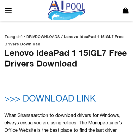
Bỏ
qua
nội
dung
Trang chủ
/
DRIVDOWNLOADS
/
Lenovo IdeaPad 1 15IGL7 Free
Drivers Download
Lenovo IdeaPad 1 15IGL7 Free
Drivers Download
>>> DOWNLOAD LINK
Whan Shansaarction to download drivers for Windows,
always ensua you are using relices. The Manapacturier’s
Office Website is the best place to find the last driver