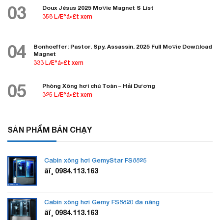
03
Doux Jésus 2025 Mo𝚟ie Magnet S List
358 LÆ°á»£t xem
04
Bonhoeffer: Pastor. Spy. Assassin. 2025 Full Mo𝚟ie Dow𝚗load
Magnet
333 LÆ°á»£t xem
05
Phòng Xông hơi chú Toàn – Hải Dương
325 LÆ°á»£t xem
SẢN PHẨM BÁN CHẠY
Cabin xông hơi GemyStar FS8825
âï¸ 0984.113.163
Cabin xông hơi Gemy FS8820 đa năng
âï¸ 0984.113.163