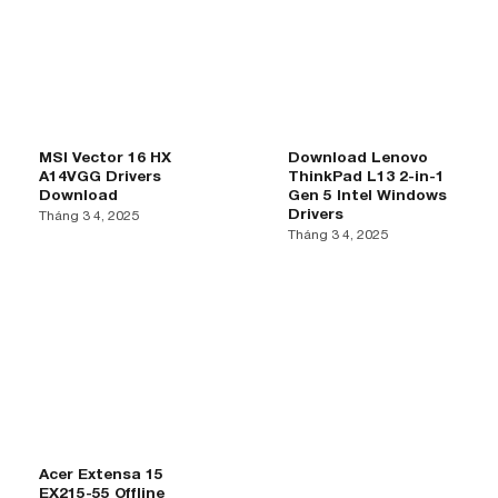
MSI Vector 16 HX
Download Lenovo
A14VGG Drivers
ThinkPad L13 2-in-1
Download
Gen 5 Intel Windows
Drivers
Tháng 3 4, 2025
Tháng 3 4, 2025
Acer Extensa 15
EX215-55 Offline