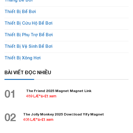
Thiết Bị Bể Bơi
Thiết Bị Cứu Hộ Bể Bơi
Thiết Bị Phụ Trợ Bể Bơi
Thiết Bị Vệ Sinh Bể Bơi
Thiết Bị Xông Hơi
BÀI VIẾT ĐỌC NHIỀU
01
The Friend 2025 Magnet Magnet Link
489 LÆ°á»£t xem
02
The Jolly Monkey 2025 Dow𝚗load Yify Magnet
408 LÆ°á»£t xem