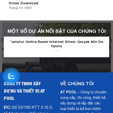
Driver Download
Tháng 3 4, 2025
MỘT SỐ DỰ ÁN NỔI BẬT CỦA CHÚNG TÔI
“aviator Online Resmi Internet Sitesi: Gerçek Afin De
Oyunu
CÔNG TY TNHH XÂY
VỀ CHÚNG TÔI
DỰNG VÀ THIẾT BỊ AT
AT POOL
– Công ty chuyên
POOL
cung cấp, thi công, thiết kế,
xây dựng và lắp đặt các
ĐC:
Số 53/100 KTT ô tô 3,
loại thiết bị bể bơi chính