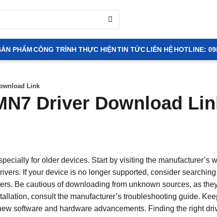
SẢN PHẨM
CÔNG TRÌNH THỰC HIỆN
TIN TỨC
LIÊN HỆ
HOTLINE: 09
ownload Link
MN7 Driver Download Lin
pecially for older devices. Start by visiting the manufacturer’s w
ivers. If your device is no longer supported, consider searching 
ivers. Be cautious of downloading from unknown sources, as the
stallation, consult the manufacturer’s troubleshooting guide. Ke
h new software and hardware advancements. Finding the right driv