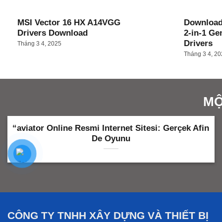
MSI Vector 16 HX A14VGG
Download
Drivers Download
2-in-1 Ge
Drivers
Tháng 3 4, 2025
Tháng 3 4, 2
MỘ
oeffer: Pastor. Spy. Assassin. 2025 Full
The 
Mo𝚟ie Dow𝚗load Magnet
CÔNG TY TNHH XÂY DỰNG VÀ THIẾT BỊ