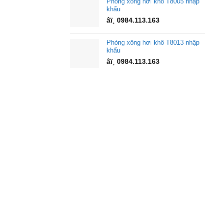
Phòng xông hơi khô T8005 nhập
khẩu
âï¸ 0984.113.163
Phòng xông hơi khô T8013 nhập
khẩu
âï¸ 0984.113.163