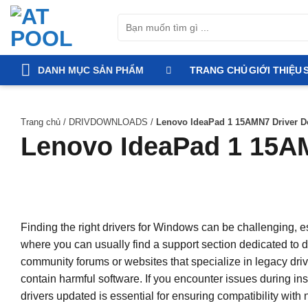
Bỏ
Tìm
qua
kiếm:
nội
dung
DANH MỤC SẢN PHẨM
TRANG CHỦ
GIỚI THIỆU
Trang chủ
/
DRIVDOWNLOADS
/
Lenovo IdeaPad 1 15AMN7 Driver D
Lenovo IdeaPad 1 15A
Finding the right drivers for Windows can be challenging, es
where you can usually find a support section dedicated to dr
community forums or websites that specialize in legacy dr
contain harmful software. If you encounter issues during in
drivers updated is essential for ensuring compatibility wit