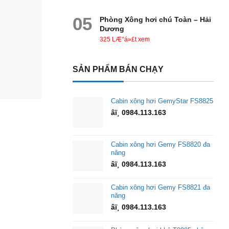
05
Phòng Xông hơi chú Toàn – Hải
Dương
325 LÆ°á»£t xem
SẢN PHẨM BÁN CHẠY
Cabin xông hơi GemyStar FS8825
âï¸ 0984.113.163
Cabin xông hơi Gemy FS8820 đa
năng
âï¸ 0984.113.163
Cabin xông hơi Gemy FS8821 đa
năng
âï¸ 0984.113.163