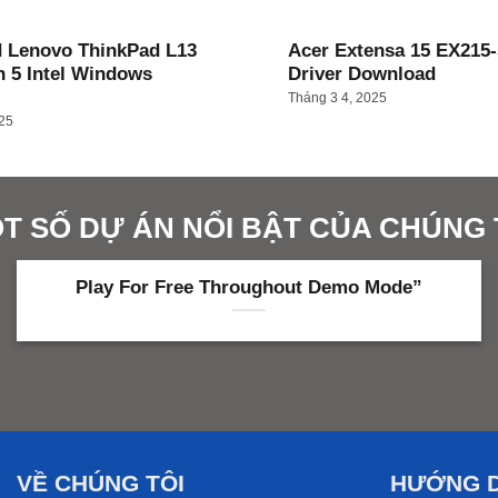
 Lenovo ThinkPad L13
Acer Extensa 15 EX215-
n 5 Intel Windows
Driver Download
Tháng 3 4, 2025
025
T SỐ DỰ ÁN NỔI BẬT CỦA CHÚNG 
Jolly Monkey 2025 Dow𝚗load Yify Magnet
En
VỀ CHÚNG TÔI
HƯỚNG 