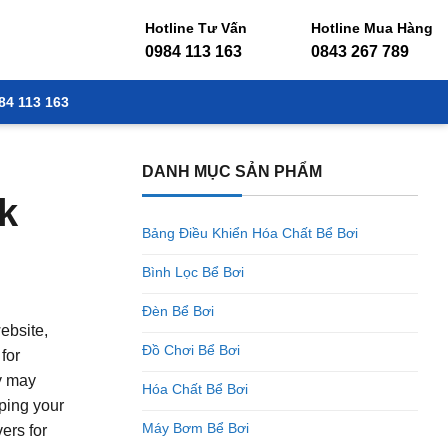
Hotline Tư Vấn
Hotline Mua Hàng
0984 113 163
0843 267 789
84 113 163
DANH MỤC SẢN PHẨM
k
Bảng Điều Khiển Hóa Chất Bể Bơi
Bình Lọc Bể Bơi
Đèn Bể Bơi
ebsite,
Đồ Chơi Bể Bơi
for
y may
Hóa Chất Bể Bơi
eping your
Máy Bơm Bể Bơi
ers for