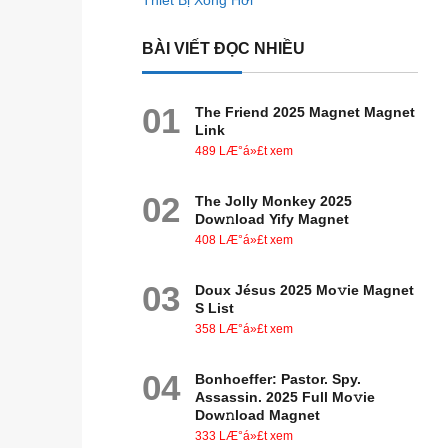
Thiết Bị Xông Hơi
BÀI VIẾT ĐỌC NHIỀU
01
The Friend 2025 Magnet Magnet
Link
489 LÆ°á»£t xem
02
The Jolly Monkey 2025
Dow𝚗load Yify Magnet
408 LÆ°á»£t xem
03
Doux Jésus 2025 Mo𝚟ie Magnet
S List
358 LÆ°á»£t xem
04
Bonhoeffer: Pastor. Spy.
Assassin. 2025 Full Mo𝚟ie
Dow𝚗load Magnet
333 LÆ°á»£t xem