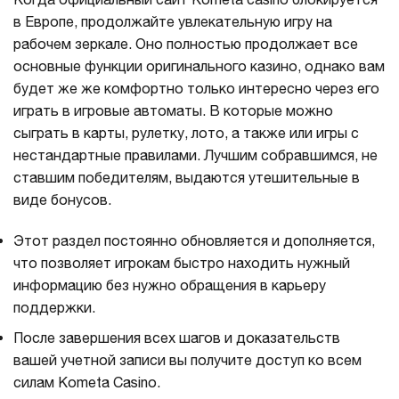
в Европе, продолжайте увлекательную игру на
рабочем зеркале. Оно полностью продолжает все
основные функции оригинального казино, однако вам
будет же же комфортно только интересно через его
играть в игровые автоматы. В которые можно
сыграть в карты, рулетку, лото, а также или игры с
нестандартные правилами. Лучшим собравшимся, не
ставшим победителям, выдаются утешительные в
виде бонусов.
Этот раздел постоянно обновляется и дополняется,
что позволяет игрокам быстро находить нужный
информацию без нужно обращения в карьеру
поддержки.
После завершения всех шагов и доказательств
вашей учетной записи вы получите доступ ко всем
силам Kometa Casino.