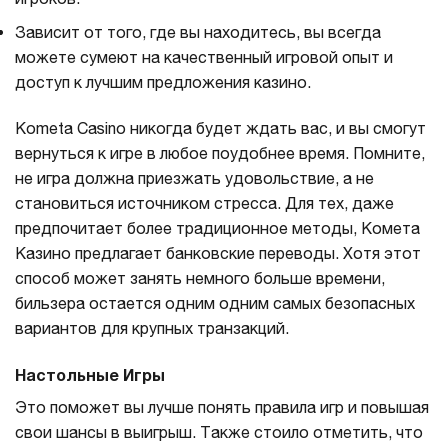
Зависит от того, где вы находитесь, вы всегда
можете сумеют на качественный игровой опыт и
доступ к лучшим предложения казино.
Kometa Casino никогда будет ждать вас, и вы смогут
вернуться к игре в любое поудобнее время. Помните,
не игра должна приезжать удовольствие, а не
становиться источником стресса. Для тех, даже
предпочитает более традиционное методы, Комета
Казино предлагает банковские переводы. Хотя этот
способ может занять немного больше времени,
бильзера остается одним одним самых безопасных
вариантов для крупных транзакций.
Настольные Игры
Это поможет вы лучше понять правила игр и повышая
свои шансы в выигрыш. Также стоило отметить, что