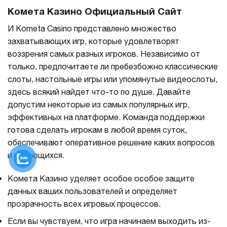
Комета Казино Официальный Сайт
И Kometa Casino представлено множество
захватывающих игр, которые удовлетворят
воззрения самых разных игроков. Независимо от
только, предпочитаете ли пребезбожно классические
слоты, настольные игры или упомянутые видеослоты,
здесь всякий найдет что-то по душе. Давайте
допустим некоторые из самых популярных игр,
эффективных на платформе. Команда поддержки
готова сделать игрокам в любой время суток,
обеспечивают оперативное решение каких вопросов
и касающихся.
Комета Казино уделяет особое особое защите
данных ваших пользователей и определяет
прозрачность всех игровых процессов.
Если вы чувствуем, что игра начинаем выходить из-