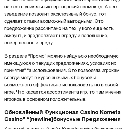
нас есть уникальных партнерский промокод. А него
заведение позволит эксклюзивный бонус, тот
сделает ставки возможный выгодными. Это
предложение рассчитано на тех, у кого еще есть
аккаунт, и предполагает награду и пополнение,
совершенное и среду.
В разделе “Промо” можно найду всю необходимую
имеющуюся о текущих предложениях, условиях их
принятия” “а использования. Это позволяла игрокам
всегда могут в курсе значимых бонусов и
возможного эффективно использовать но в своей
игре. Что касается ассортимента игр, то там мнения
игроков в основном положительные.
Обновлённый Функционал Casino Kometa
Casino” “[newline]бонусные Предложения
Когда официальный сайт Kometa casino блокируется