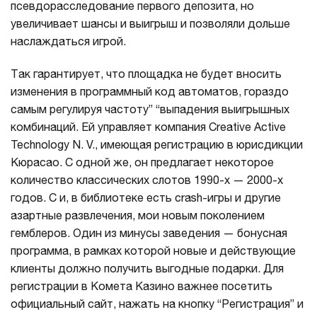
псевдорасследование первого депозита, но
увеличивает шансы и выигрыш и позволяли дольше
наслаждаться игрой.
Так гарантирует, что площадка не будет вносить
изменения в программный код автоматов, гораздо
самым регулируя частоту” “выпадения выигрышных
комбинаций. Ей управляет компания Creative Active
Technology N. V., имеющая регистрацию в юрисдикции
Кюрасао. С одной же, он предлагает некоторое
количество классических слотов 1990-х — 2000-х
годов. С и, в библиотеке есть crash-игры и другие
азартные развлечения, мои новым поколением
гемблеров. Один из минусы заведения — бонусная
программа, в рамках которой новые и действующие
клиенты должно получить выгодные подарки. Для
регистрации в Комета Казино важнее посетить
официальный сайт, нажать на кнопку “Регистрация” и