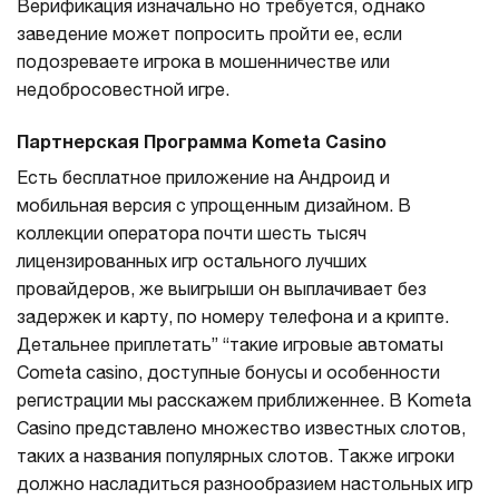
Верификация изначально но требуется, однако
заведение может попросить пройти ее, если
подозреваете игрока в мошенничестве или
недобросовестной игре.
Партнерская Программа Kometa Casino
Есть бесплатное приложение на Андроид и
мобильная версия с упрощенным дизайном. В
коллекции оператора почти шесть тысяч
лицензированных игр остального лучших
провайдеров, же выигрыши он выплачивает без
задержек и карту, по номеру телефона и а крипте.
Детальнее приплетать” “такие игровые автоматы
Cometa casino, доступные бонусы и особенности
регистрации мы расскажем приближеннее. В Kometa
Casino представлено множество известных слотов,
таких а названия популярных слотов. Также игроки
должно насладиться разнообразием настольных игр