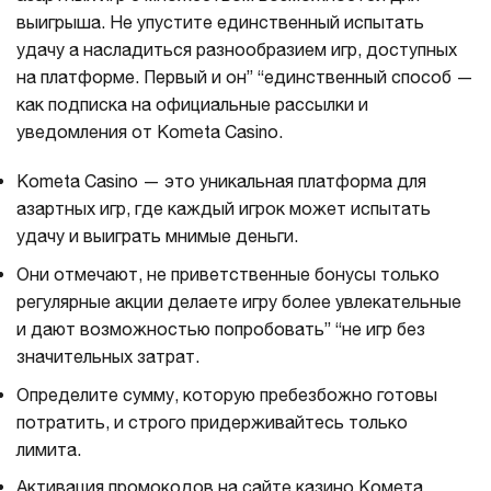
выигрыша. Не упустите единственный испытать
удачу а насладиться разнообразием игр, доступных
на платформе. Первый и он” “единственный способ —
как подписка на официальные рассылки и
уведомления от Kometa Casino.
Kometa Casino — это уникальная платформа для
азартных игр, где каждый игрок может испытать
удачу и выиграть мнимые деньги.
Они отмечают, не приветственные бонусы только
регулярные акции делаете игру более увлекательные
и дают возможностью попробовать” “не игр без
значительных затрат.
Определите сумму, которую пребезбожно готовы
потратить, и строго придерживайтесь только
лимита.
Активация промокодов на сайте казино Комета