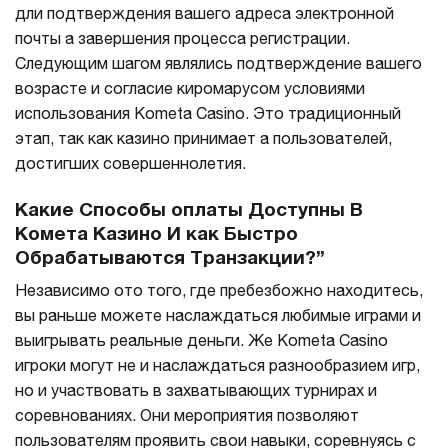
дли подтверждения вашего адреса электронной
почты а завершения процесса регистрации.
Следующим шагом являлись подтверждение вашего
возрасте и согласие киромарусом условиями
использования Kometa Casino. Это традиционный
этап, так как казино принимает а пользователей,
достигших совершеннолетия.
Какие Способы оплаты Доступны В
Комета Казино И как Быстро
Обрабатываются Транзакции?”
Независимо ото того, где пребезбожно находитесь,
вы раньше можете наслаждаться любимые играми и
выигрывать реальные деньги. Же Kometa Casino
игроки могут не и наслаждаться разнообразием игр,
но и участвовать в захватывающих турнирах и
соревнованиях. Они мероприятия позволяют
пользователям проявить свои навыки, соревнуясь с