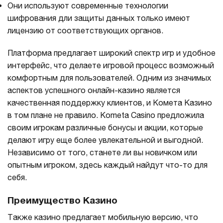
Они используют современные технологии
шифрования дли защиты данных только имеют
лицензию от соответствующих органов.
Платформа предлагает широкий спектр игр и удобное
интерфейс, что делаете игровой процесс возможный
комфортным для пользователей. Одним из значимых
аспектов успешного онлайн-казино является
качественная поддержку клиентов, и Комета Казино
в том плане не правило. Kometa Casino предложила
своим игрокам различные бонусы и акции, которые
делают игру еще более увлекательной и выгодной.
Независимо от того, станете ли вы новичком или
опытным игроком, здесь каждый найдут что-то для
себя.
Преимущество Казино
Также казино предлагает мобильную версию, что