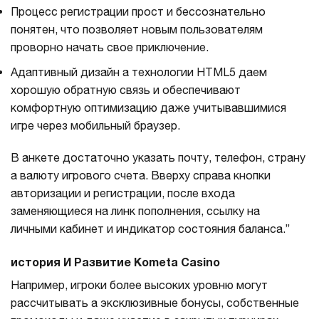
Процесс регистрации прост и бессознательно
понятен, что позволяет новым пользователям
проворно начать свое приключение.
Адаптивный дизайн а технологии HTML5 даем
хорошую обратную связь и обеспечивают
комфортную оптимизацию даже учитывавшимися
игре через мобильный браузер.
В анкете достаточно указать почту, телефон, страну
а валюту игрового счета. Вверху справа кнопки
авторизации и регистрации, после входа
заменяющиеся на линк пополнения, ссылку на
личными кабинет и индикатор состояния баланса.”
история И Развитие Kometa Casino
Например, игроки более высоких уровню могут
рассчитывать а эксклюзивные бонусы, собственные