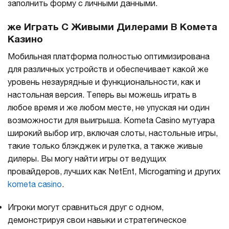
заполнить форму с личными данными.
же Играть С Живыми Дилерами В Комета
Казино
Мобильная платформа полностью оптимизирована
для различных устройств и обеспечивает какой же
уровень незаурядные и функциональности, как и
настольная версия. Теперь вы можешь играть в
любое время и же любом месте, не упуская ни один
возможности для выигрыша. Kometa Casino мутуара
широкий выбор игр, включая слоты, настольные игры,
такие только блэкджек и рулетка, а также живые
дилеры. Вы могу найти игры от ведущих
провайдеров, лучших как NetEnt, Microgaming и других
kometa casino
.
Игроки могут сравниться друг с одном,
демонстрируя свои навыки и стратегическое