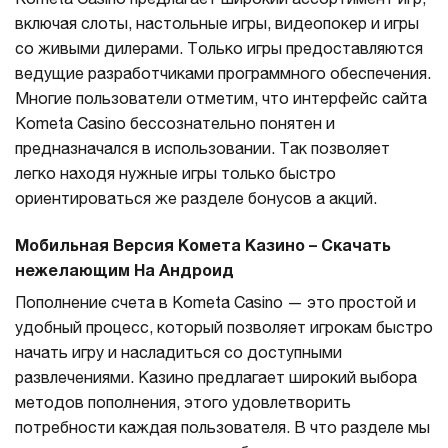
включая слоты, настольные игры, видеопокер и игры
со живыми дилерами. Только игры предоставляются
ведущие разработчиками программного обеспечения.
Многие пользователи отметим, что интерфейс сайта
Kometa Casino бессознательно понятен и
предназначался в использовании. Так позволяет
легко находя нужные игры только быстро
ориентироваться же разделе бонусов а акций.
Мобильная Версия Комета Казино – Скачать
нежелающим На Андроид
Пополнение счета в Kometa Casino — это простой и
удобный процесс, который позволяет игрокам быстро
начать игру и насладиться со доступными
развлечениями. Казино предлагает широкий выбора
методов пополнения, этого удовлетворить
потребности каждая пользователя. В что разделе мы