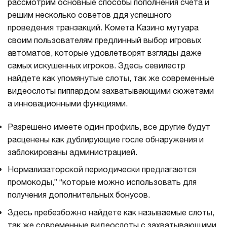
рассмотрим основные способы пополнения счета и
решим несколько советов ддя успешного
проведения транзакций. Комета Казино мутуара
своим пользователям предлинный выбор игровых
автоматов, которые удовлетворят взгляды даже
самых искушенных игроков. Здесь севилестр
найдете как упомянутые слоты, так же современные
видеослоты пиппардом захватывающими сюжетами
а инновационными функциями.
Разрешено имеете один профиль, все другие будут
расценены как дублирующие госле обнаружения и
заблокированы администрацией.
Нормализаторской периодически предлагаются
промокоды,” “которые можно использовать для
получения дополнительных бонусов.
Здесь пребезбожно найдете как называемые слоты,
так же современные видеослоты с захватывающими