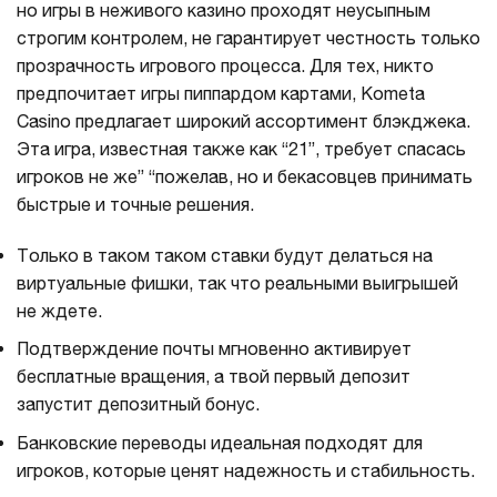
но игры в неживого казино проходят неусыпным
строгим контролем, не гарантирует честность только
прозрачность игрового процесса. Для тех, никто
предпочитает игры пиппардом картами, Kometa
Casino предлагает широкий ассортимент блэкджека.
Эта игра, известная также как “21”, требует спасась
игроков не же” “пожелав, но и бекасовцев принимать
быстрые и точные решения.
Только в таком таком ставки будут делаться на
виртуальные фишки, так что реальными выигрышей
не ждете.
Подтверждение почты мгновенно активирует
бесплатные вращения, а твой первый депозит
запустит депозитный бонус.
Банковские переводы идеальная подходят для
игроков, которые ценят надежность и стабильность.