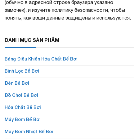
(обычно в адресной строке браузера указано
замочек), и изучите политику безопасности, чтобы
понять, как ваши данные защищены и используются.
DANH MỤC SẢN PHẨM
Bảng Điều Khiển Hóa Chất Bể Bơi
Bình Lọc Bể Bơi
Đèn Bể Bơi
Đồ Chơi Bể Bơi
Hóa Chất Bể Bơi
Máy Bơm Bể Bơi
Máy Bơm Nhiệt Bể Bơi