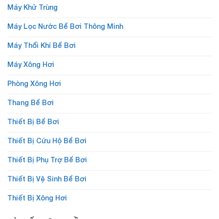
Máy Khử Trùng
Máy Lọc Nước Bể Bơi Thông Minh
Máy Thổi Khí Bể Bơi
Máy Xông Hơi
Phòng Xông Hơi
Thang Bể Bơi
Thiết Bị Bể Bơi
Thiết Bị Cứu Hộ Bể Bơi
Thiết Bị Phụ Trợ Bể Bơi
Thiết Bị Vệ Sinh Bể Bơi
Thiết Bị Xông Hơi