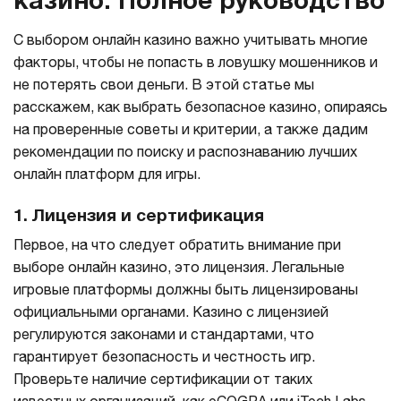
С выбором онлайн казино важно учитывать многие
факторы, чтобы не попасть в ловушку мошенников и
не потерять свои деньги. В этой статье мы
расскажем, как выбрать безопасное казино, опираясь
на проверенные советы и критерии, а также дадим
рекомендации по поиску и распознаванию лучших
онлайн платформ для игры.
1. Лицензия и сертификация
Первое, на что следует обратить внимание при
выборе онлайн казино, это лицензия. Легальные
игровые платформы должны быть лицензированы
официальными органами. Казино с лицензией
регулируются законами и стандартами, что
гарантирует безопасность и честность игр.
Проверьте наличие сертификации от таких