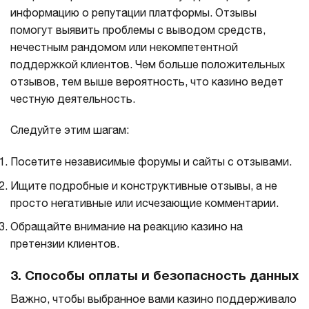
информацию о репутации платформы. Отзывы
помогут выявить проблемы с выводом средств,
нечестным рандомом или некомпетентной
поддержкой клиентов. Чем больше положительных
отзывов, тем выше вероятность, что казино ведет
честную деятельность.
Следуйте этим шагам:
Посетите независимые форумы и сайты с отзывами.
Ищите подробные и конструктивные отзывы, а не
просто негативные или исчезающие комментарии.
Обращайте внимание на реакцию казино на
претензии клиентов.
3. Способы оплаты и безопасность данных
Важно, чтобы выбранное вами казино поддерживало