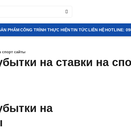
SẢN PHẨM
CÔNG TRÌNH THỰC HIỆN
TIN TỨC
LIÊN HỆ
HOTLINE: 09
а спорт сайты
бытки на ставки на сп
убытки на
ы