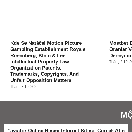
Kde Se Natáčel Motion Picture
Mostbet B
Gambling Establishment Royale
Oranlar V
Rosenberg, Klein & Lee
Deneyimi
Intellectual Property Law
Tháng 3 19, 
Organization Patents,
Trademarks, Copyrights, And
Unfair Opposition Matters
Tháng 3 19, 2025
MỘ
“aviator Online Resmi Internet Sitesi: Gerçek Afin