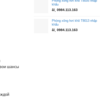
Phòng xông hơi khô T8005 nhập
khẩu
âï¸ 0984.113.163
Phòng xông hơi khô T8013 nhập
khẩu
âï¸ 0984.113.163
я
свои шансы
аждой