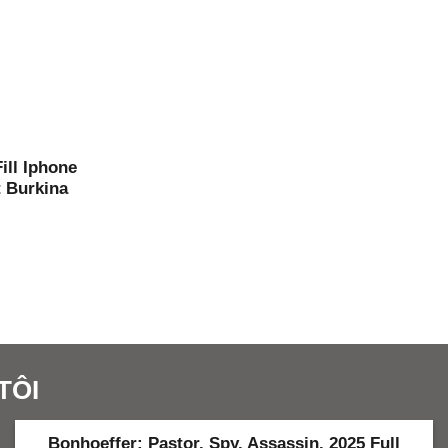
ill Iphone
 Burkina
TÔI
Bonhoeffer: Pastor. Spy. Assassin. 2025 Full