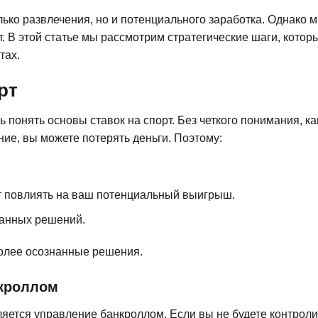
ько развлечения, но и потенциального заработка. Однако 
. В этой статье мы рассмотрим стратегические шаги, котор
тах.
рт
понять основы ставок на спорт. Без четкого понимания, ка
ие, вы можете потерять деньги. Поэтому:
ут повлиять на ваш потенциальный выигрыш.
ванных решений.
более осознанные решения.
нкроллом
ется управление банкроллом. Если вы не будете контрол