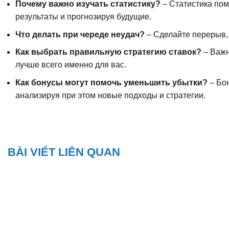
Почему важно изучать статистику?
– Статистика по
результаты и прогнозируя будущие.
Что делать при череде неудач?
– Сделайте перерыв, 
Как выбрать правильную стратегию ставок?
– Важн
лучше всего именно для вас.
Как бонусы могут помочь уменьшить убытки?
– Бон
анализируя при этом новые подходы и стратегии.
BÀI VIẾT LIÊN QUAN