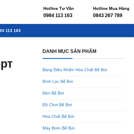
Hotline Tư Vấn
Hotline Mua Hàng
0984 113 163
0843 267 789
84 113 163
DANH MỤC SẢN PHẨM
орт
Bảng Điều Khiển Hóa Chất Bể Bơi
Bình Lọc Bể Bơi
Đèn Bể Bơi
Đồ Chơi Bể Bơi
Hóa Chất Bể Bơi
Máy Bơm Bể Bơi