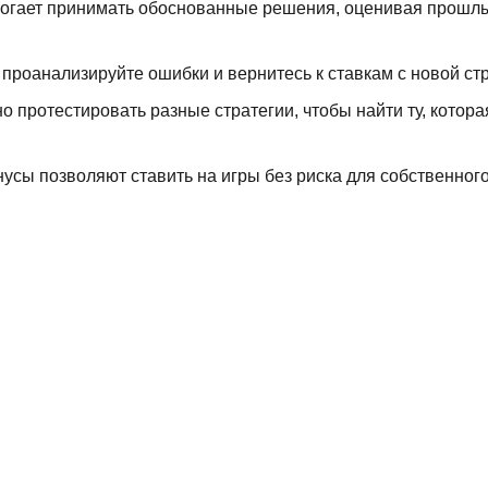
могает принимать обоснованные решения, оценивая прошл
проанализируйте ошибки и вернитесь к ставкам с новой стр
о протестировать разные стратегии, чтобы найти ту, котора
усы позволяют ставить на игры без риска для собственного