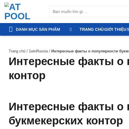
Bỏ
Tìm
qua
kiếm:
nội
dung
DANH MỤC SẢN PHẨM
TRANG CHỦ
GIỚI THIỆU
Trang chủ
/
1winRussia
/
Интересные факты о популярности букм
Интересные факты о 
контор
Интересные факты о 
букмекерских контор