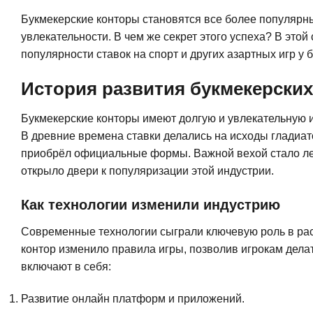
Букмекерские конторы становятся все более популярн
увлекательности. В чем же секрет этого успеха? В эт
популярности ставок на спорт и других азартных игр у 
История развития букмекерских
Букмекерские конторы имеют долгую и увлекательную и
В древние времена ставки делались на исходы гладиато
приобрёл официальные формы. Важной вехой стало лег
открыло двери к популяризации этой индустрии.
Как технологии изменили индустрию
Современные технологии сыграли ключевую роль в ра
контор изменило правила игры, позволив игрокам дела
включают в себя:
Развитие онлайн платформ и приложений.