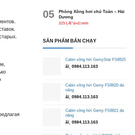
05
Phòng Xông hơi chú Toàn – Hải
Dương
иентов.
325 LÆ°á»£t xem
ставок.
старых.
SẢN PHẨM BÁN CHẠY
Cabin xông hơi GemyStar FS8825
ие,
âï¸ 0984.113.163
ько
о
Cabin xông hơi Gemy FS8820 đa
năng
âï¸ 0984.113.163
Cabin xông hơi Gemy FS8821 đa
редлагая
năng
âï¸ 0984.113.163