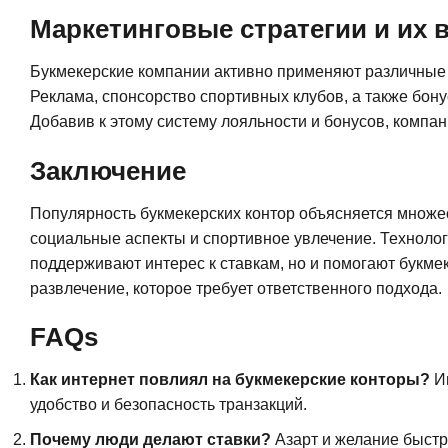
Маркетинговые стратегии и их 
Букмекерские компании активно применяют различные 
Реклама, спонсорство спортивных клубов, а также бон
Добавив к этому систему лояльности и бонусов, компан
Заключение
Популярность букмекерских контор объясняется множес
социальные аспекты и спортивное увлечение. Технолог
поддерживают интерес к ставкам, но и помогают букмек
развлечение, которое требует ответственного подхода.
FAQs
Как интернет повлиял на букмекерские конторы?
Ин
удобство и безопасность транзакций.
Почему люди делают ставки?
Азарт и желание быстр