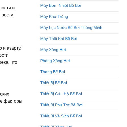
Máy Bơm Nhiệt Bể Bơi
ности и
 росту
Máy Khử Trùng
Máy Lọc Nước Bể Bơi Thông Minh
Máy Thổi Khí Bể Bơi
 и азарту.
Máy Xông Hơi
ости
Phòng Xông Hơi
ека, что
Thang Bể Bơi
Thiết Bị Bể Bơi
Thiết Bị Cứu Hộ Bể Bơi
ских
ие факторы
Thiết Bị Phụ Trợ Bể Bơi
Thiết Bị Vệ Sinh Bể Bơi