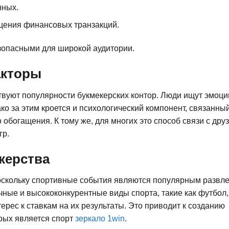
нных.
щения финансовых транзакций.
езопасными для широкой аудитории.
акторы
твуют популярности букмекерских контор. Люди ищут эмоци
о за этим кроется и психологический компонент, связанный
 обогащения. К тому же, для многих это способ связи с дру
гр.
керства
Поскольку спортивные события являются популярным развл
ные и высококонкурентные виды спорта, такие как футбол,
ерес к ставкам на их результаты. Это приводит к созданию
рых является спорт
зеркало 1win
.