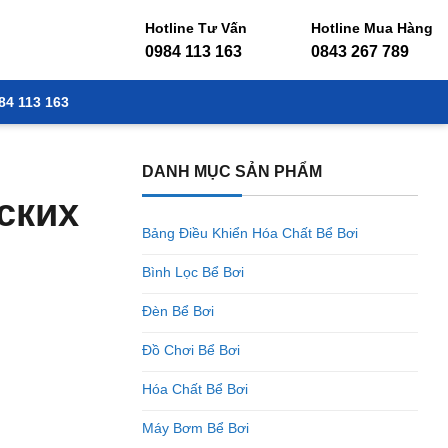
Hotline Tư Vấn
Hotline Mua Hàng
0984 113 163
0843 267 789
84 113 163
DANH MỤC SẢN PHẨM
ских
Bảng Điều Khiển Hóa Chất Bể Bơi
Bình Lọc Bể Bơi
Đèn Bể Bơi
Đồ Chơi Bể Bơi
Hóa Chất Bể Bơi
Máy Bơm Bể Bơi