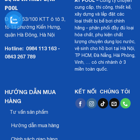
AT POOL
– Công ty chuyên
POOL
cung cấp, thi công, thiết kế,
xây dựng và lắp đặt các
ĐC:
Số 53/100 KTT ô tô 3,
loại thiết bị bể bơi chính
tổ 14 phường Kiến Hưng,
hãng – phân phối đầy đủ loại
quận Hà Đông, Hà Nội
hóa chất, phụ kiện chất
lượng chuyên dụng lọc nước,
Hotline:
0984 113 163 -
vệ sinh cho hồ bơi tại Hà Nội,
TP HCM, Đà Nẵng, Hải Phòng,
0843 267 789
Vinh, … có chi nhánh ở 3
miền toàn quốc.
HƯỚNG DẪN MUA
KẾT NỐI CHÚNG TÔI
HÀNG
Tư vấn sản phẩm
Hưỡng dẫn mua hàng
Chính sách giao hàng