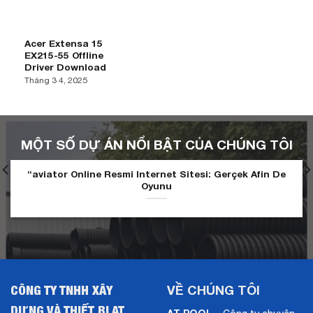
Acer Extensa 15
EX215-55 Offline
Driver Download
Tháng 3 4, 2025
MỘT SỐ DỰ ÁN NỔI BẬT CỦA CHÚNG TÔI
“aviator Online Resmi Internet Sitesi: Gerçek Afin De
Oyunu
CÔNG TY TNHH XÂY
VỀ CHÚNG TÔI
DỰNG VÀ THIẾT BỊ AT