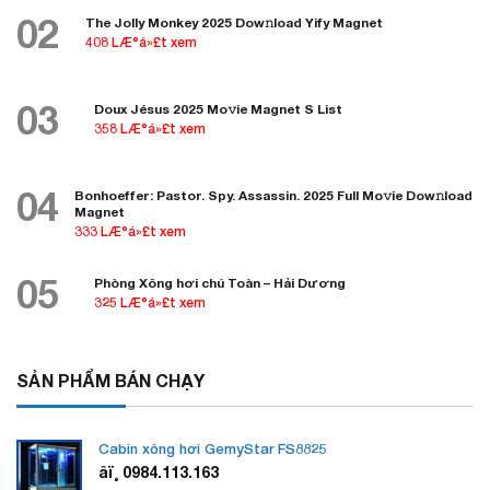
02
The Jolly Monkey 2025 Dow𝚗load Yify Magnet
408 LÆ°á»£t xem
03
Doux Jésus 2025 Mo𝚟ie Magnet S List
358 LÆ°á»£t xem
04
Bonhoeffer: Pastor. Spy. Assassin. 2025 Full Mo𝚟ie Dow𝚗load
Magnet
333 LÆ°á»£t xem
05
Phòng Xông hơi chú Toàn – Hải Dương
325 LÆ°á»£t xem
SẢN PHẨM BÁN CHẠY
Cabin xông hơi GemyStar FS8825
âï¸ 0984.113.163