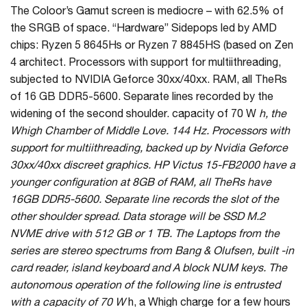
The Coloor’s Gamut screen is mediocre – with 62.5% of
the SRGB of space. “Hardware” Sidepops led by AMD
chips: Ryzen 5 8645Hs or Ryzen 7 8845HS (based on Zen
4 architect. Processors with support for multiithreading,
subjected to NVIDIA Geforce 30xx/40xx. RAM, all TheRs
of 16 GB DDR5-5600. Separate lines recorded by the
widening of the second shoulder. capacity of 70 W
h, the
Whigh Chamber of Middle Love. 144 Hz. Processors with
support for multiithreading, backed up by Nvidia Geforce
30xx/40xx discreet graphics. HP Victus 15-FB2000 have a
younger configuration at 8GB of RAM, all TheRs have
16GB DDR5-5600. Separate line records the slot of the
other shoulder spread. Data storage will be SSD M.2
NVME drive with 512 GB or 1 TB. The Laptops from the
series are stereo spectrums from Bang & Olufsen, built -in
card reader, island keyboard and A block NUM keys. The
autonomous operation of the following line is entrusted
with a capacity of 70 W
h, a Whigh charge for a few hours