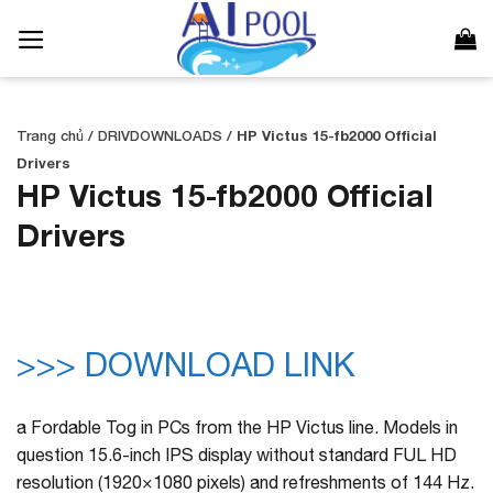
Bỏ
qua
nội
dung
Trang chủ
/
DRIVDOWNLOADS
/
HP Victus 15-fb2000 Official
Drivers
HP Victus 15-fb2000 Official
Drivers
>>> DOWNLOAD LINK
a Fordable Tog in PCs from the HP Victus line. Models in
question 15.6-inch IPS display without standard FUL HD
resolution (1920×1080 pixels) and refreshments of 144 Hz.