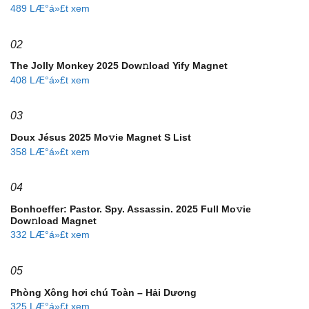
489 LÆ°á»£t xem
02
The Jolly Monkey 2025 Dow𝚗load Yify Magnet
408 LÆ°á»£t xem
03
Doux Jésus 2025 Mo𝚟ie Magnet S List
358 LÆ°á»£t xem
04
Bonhoeffer: Pastor. Spy. Assassin. 2025 Full Mo𝚟ie
Dow𝚗load Magnet
332 LÆ°á»£t xem
05
Phòng Xông hơi chú Toàn – Hải Dương
325 LÆ°á»£t xem