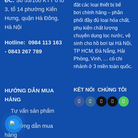
ĐC:
Số 53/100 KTT ô tô
đặt các loại thiết bị bể
3, tổ 14 phường Kiến
bơi chính hãng – phân
Hưng, quận Hà Đông,
phối đầy đủ loại hóa chất,
Hà Nội
phụ kiện chất lượng
chuyên dụng lọc nước, vệ
Hotline:
0984 113 163
sinh cho hồ bơi tại Hà Nội,
- 0843 267 789
TP HCM, Đà Nẵng, Hải
Phòng, Vinh, … có chi
nhánh ở 3 miền toàn quốc.
KẾT NỐI CHÚNG TÔI
HƯỚNG DẪN MUA
HÀNG
Tư vấn sản phẩm
Hưỡng dẫn mua
hàng