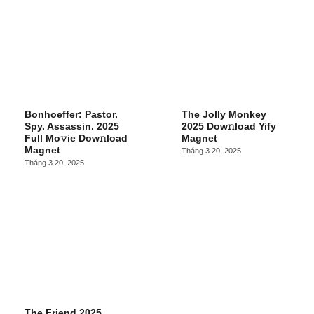
Bonhoeffer: Pastor.
The Jolly Monkey
Spy. Assassin. 2025
2025 Dow𝚗load Yify
Full Mo𝚟ie Dow𝚗load
Magnet
Magnet
Tháng 3 20, 2025
Tháng 3 20, 2025
The Friend 2025