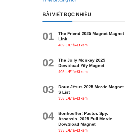
Thiết Bị Xông Hơi
BÀI VIẾT ĐỌC NHIỀU
01
The Friend 2025 Magnet Magnet
Link
489 LÆ°á»£t xem
02
The Jolly Monkey 2025
Dow𝚗load Yify Magnet
408 LÆ°á»£t xem
03
Doux Jésus 2025 Mo𝚟ie Magnet
S List
358 LÆ°á»£t xem
04
Bonhoeffer: Pastor. Spy.
Assassin. 2025 Full Mo𝚟ie
Dow𝚗load Magnet
333 LÆ°á»£t xem