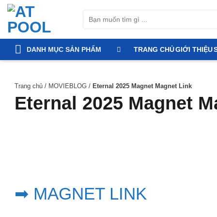
Bỏ
Tìm
qua
kiếm:
nội
dung
DANH MỤC SẢN PHẨM
TRANG CHỦ
GIỚI THIỆU
Trang chủ
/
MOVIEBLOG
/
Eternal 2025 Magnet Magnet Link
Eternal 2025 Magnet M
➡ MAGNET LINK