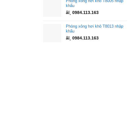
Phòng xông hơi khô T8005 nhập
khẩu
âï¸ 0984.113.163
Phòng xông hơi khô T8013 nhập
khẩu
âï¸ 0984.113.163