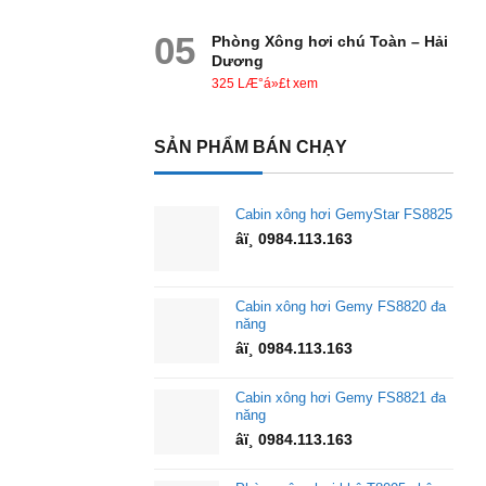
05
Phòng Xông hơi chú Toàn – Hải
Dương
325 LÆ°á»£t xem
SẢN PHẨM BÁN CHẠY
Cabin xông hơi GemyStar FS8825
âï¸ 0984.113.163
Cabin xông hơi Gemy FS8820 đa
năng
âï¸ 0984.113.163
Cabin xông hơi Gemy FS8821 đa
năng
âï¸ 0984.113.163