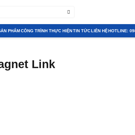
SẢN PHẨM
CÔNG TRÌNH THỰC HIỆN
TIN TỨC
LIÊN HỆ
HOTLINE: 09
agnet Link