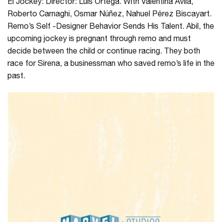
El Jockey: Director: Luis Ortega. With Valentina Ávila,
Roberto Carnaghi, Osmar Núñez, Nahuel Pérez Biscayart.
Remo’s Self -Designer Behavior Sends His Talent. Abil, the
upcoming jockey is pregnant through remo and must
decide between the child or continue racing. They both
race for Sirena, a businessman who saved remo’s life in the
past.