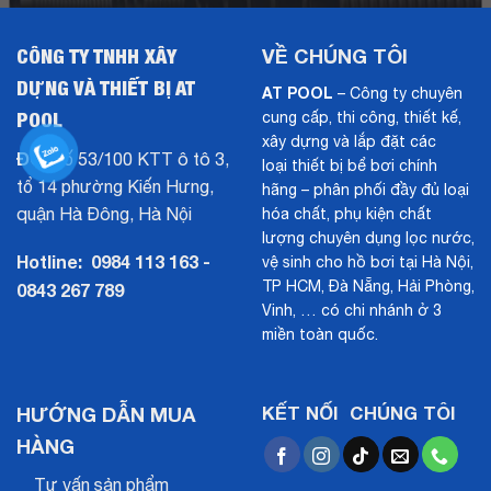
CÔNG TY TNHH XÂY
VỀ CHÚNG TÔI
DỰNG VÀ THIẾT BỊ AT
AT POOL
– Công ty chuyên
POOL
cung cấp, thi công, thiết kế,
xây dựng và lắp đặt các
ĐC:
Số 53/100 KTT ô tô 3,
loại thiết bị bể bơi chính
tổ 14 phường Kiến Hưng,
hãng – phân phối đầy đủ loại
quận Hà Đông, Hà Nội
hóa chất, phụ kiện chất
lượng chuyên dụng lọc nước,
Hotline:
0984 113 163 -
vệ sinh cho hồ bơi tại Hà Nội,
TP HCM, Đà Nẵng, Hải Phòng,
0843 267 789
Vinh, … có chi nhánh ở 3
miền toàn quốc.
HƯỚNG DẪN MUA
KẾT NỐI CHÚNG TÔI
HÀNG
Tư vấn sản phẩm