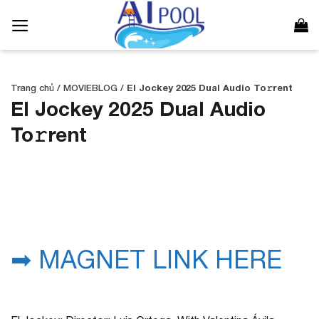
Bỏ
qua
nội
dung
Trang chủ
/
MOVIEBLOG
/
El Jockey 2025 Dual Audio To𝚛rent
El Jockey 2025 Dual Audio
To𝚛rent
➡ MAGNET LINK HERE