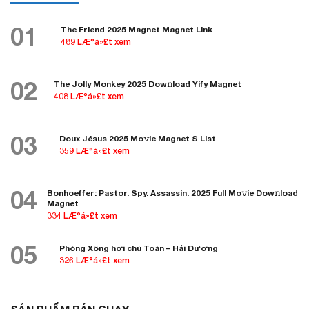
01
The Friend 2025 Magnet Magnet Link
489 LÆ°á»£t xem
02
The Jolly Monkey 2025 Dow𝚗load Yify Magnet
408 LÆ°á»£t xem
03
Doux Jésus 2025 Mo𝚟ie Magnet S List
359 LÆ°á»£t xem
04
Bonhoeffer: Pastor. Spy. Assassin. 2025 Full Mo𝚟ie Dow𝚗load
Magnet
334 LÆ°á»£t xem
05
Phòng Xông hơi chú Toàn – Hải Dương
326 LÆ°á»£t xem