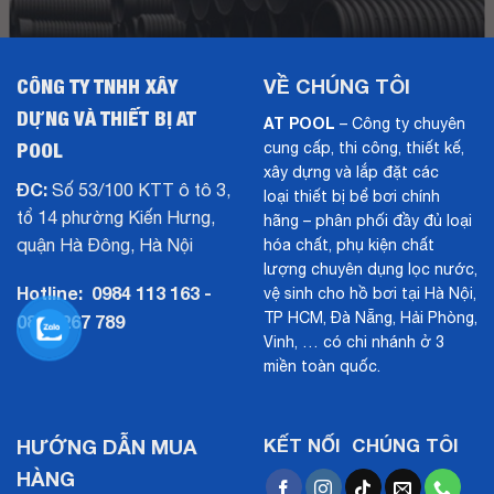
CÔNG TY TNHH XÂY
VỀ CHÚNG TÔI
DỰNG VÀ THIẾT BỊ AT
AT POOL
– Công ty chuyên
POOL
cung cấp, thi công, thiết kế,
xây dựng và lắp đặt các
ĐC:
Số 53/100 KTT ô tô 3,
loại thiết bị bể bơi chính
tổ 14 phường Kiến Hưng,
hãng – phân phối đầy đủ loại
quận Hà Đông, Hà Nội
hóa chất, phụ kiện chất
lượng chuyên dụng lọc nước,
Hotline:
0984 113 163 -
vệ sinh cho hồ bơi tại Hà Nội,
TP HCM, Đà Nẵng, Hải Phòng,
0843 267 789
Vinh, … có chi nhánh ở 3
miền toàn quốc.
HƯỚNG DẪN MUA
KẾT NỐI CHÚNG TÔI
HÀNG