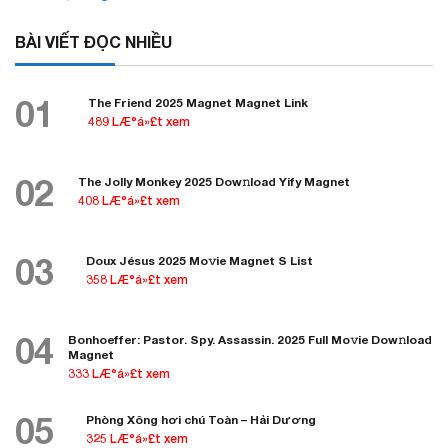
BÀI VIẾT ĐỌC NHIỀU
01
The Friend 2025 Magnet Magnet Link
489 LÆ°á»£t xem
02
The Jolly Monkey 2025 Dow𝚗load Yify Magnet
408 LÆ°á»£t xem
03
Doux Jésus 2025 Mo𝚟ie Magnet S List
358 LÆ°á»£t xem
04
Bonhoeffer: Pastor. Spy. Assassin. 2025 Full Mo𝚟ie Dow𝚗load
Magnet
333 LÆ°á»£t xem
05
Phòng Xông hơi chú Toàn – Hải Dương
325 LÆ°á»£t xem