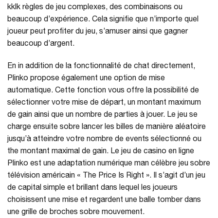
kklk règles de jeu complexes, des combinaisons ou
beaucoup d’expérience. Cela signifie que n’importe quel
joueur peut profiter du jeu, s’amuser ainsi que gagner
beaucoup d’argent.
En in addition de la fonctionnalité de chat directement,
Plinko propose également une option de mise
automatique. Cette fonction vous offre la possibilité de
sélectionner votre mise de départ, un montant maximum
de gain ainsi que un nombre de parties à jouer. Le jeu se
charge ensuite sobre lancer les billes de manière aléatoire
jusqu’à atteindre votre nombre de events sélectionné ou
the montant maximal de gain. Le jeu de casino en ligne
Plinko est une adaptation numérique man célèbre jeu sobre
télévision américain « The Price Is Right ». Il s’agit d’un jeu
de capital simple et brillant dans lequel les joueurs
choisissent une mise et regardent une balle tomber dans
une grille de broches sobre mouvement.