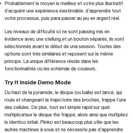
Probablement le moyen le meilleur et votre plus illustratif
d’acquérir une expérience inestimable, d’apprendre tout
votre processus, puis para passer au jeu en argent réel.
Les niveaux de difficulté ici ne sont passing mis en
évidence avec une stellung et un bouton séparés, ils sont
sélectionnés avant le début de una session. Toutes des
options sont très similaires et reposent sur le même
principe. La unique différence réside dans les
fonctionnalités ou les schémas de couleurs.
Try It Inside Demo Mode
Du haut de la pyramide, le disque (ou balle) est lancé, qui
roule et changeant la trajectoire des broches, frappe l’une
des cellules. De plus, tout est simple rapid sur quel
multiplicateur le disque the frappé, alors ainsi que multipliez
le identico initial. Plinko est beaucoup plus utile que les
autres machines à sous et ne nécessite pas d’apprendre