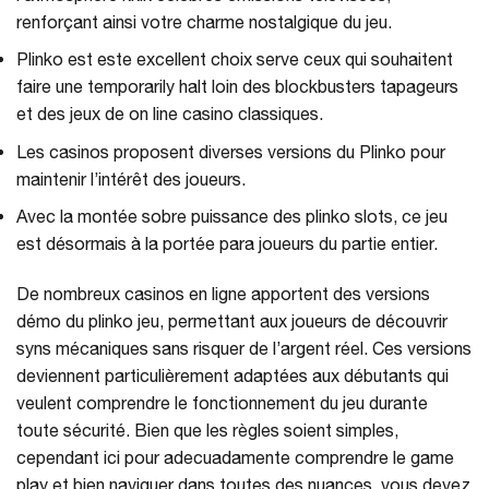
renforçant ainsi votre charme nostalgique du jeu.
Plinko est este excellent choix serve ceux qui souhaitent
faire une temporarily halt loin des blockbusters tapageurs
et des jeux de on line casino classiques.
Les casinos proposent diverses versions du Plinko pour
maintenir l’intérêt des joueurs.
Avec la montée sobre puissance des plinko slots, ce jeu
est désormais à la portée para joueurs du partie entier.
De nombreux casinos en ligne apportent des versions
démo du plinko jeu, permettant aux joueurs de découvrir
syns mécaniques sans risquer de l’argent réel. Ces versions
deviennent particulièrement adaptées aux débutants qui
veulent comprendre le fonctionnement du jeu durante
toute sécurité. Bien que les règles soient simples,
cependant ici pour adecuadamente comprendre le game
play et bien naviguer dans toutes des nuances, vous devez