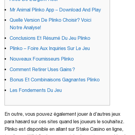
Mr Animal Plinko App – Download And Play
Quelle Version De Plinko Choisir? Voici
Notre Analyse!
Conclusions Et Résumé Du Jeu Plinko
Plinko – Foire Aux Inquiries Sur Le Jeu
Nouveaux Fournisseurs Plinko
Comment Retirer Uses Gains ?
Bonus Et Combinaisons Gagnantes Plinko
Les Fondements Du Jeu
En outre, vous pouvez également jouer à d’autres jeux
para hasard sur ces sites quand les joueurs le souhaitez.
Plinko est disponible en allant sur Stake Casino en ligne,