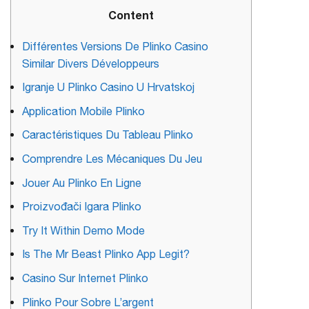
Content
Différentes Versions De Plinko Casino
Similar Divers Développeurs
Igranje U Plinko Casino U Hrvatskoj
Application Mobile Plinko
Caractéristiques Du Tableau Plinko
Comprendre Les Mécaniques Du Jeu
Jouer Au Plinko En Ligne
Proizvođači Igara Plinko
Try It Within Demo Mode
Is The Mr Beast Plinko App Legit?
Casino Sur Internet Plinko
Plinko Pour Sobre L’argent