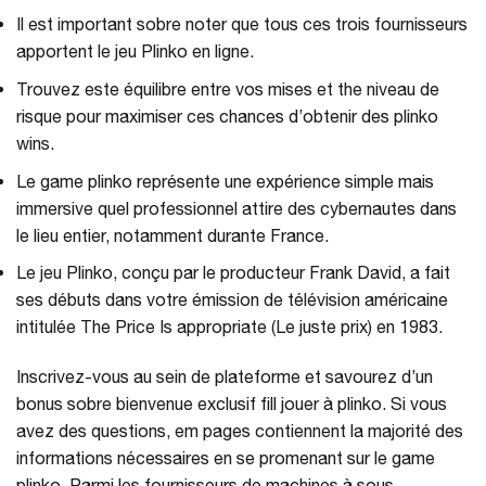
Il est important sobre noter que tous ces trois fournisseurs
apportent le jeu Plinko en ligne.
Trouvez este équilibre entre vos mises et the niveau de
risque pour maximiser ces chances d’obtenir des plinko
wins.
Le game plinko représente une expérience simple mais
immersive quel professionnel attire des cybernautes dans
le lieu entier, notamment durante France.
Le jeu Plinko, conçu par le producteur Frank David, a fait
ses débuts dans votre émission de télévision américaine
intitulée The Price Is appropriate (Le juste prix) en 1983.
Inscrivez-vous au sein de plateforme et savourez d’un
bonus sobre bienvenue exclusif fill jouer à plinko. Si vous
avez des questions, em pages contiennent la majorité des
informations nécessaires en se promenant sur le game
plinko. Parmi les fournisseurs de machines à sous