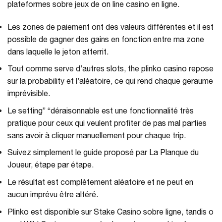
plateformes sobre jeux de on line casino en ligne.
Les zones de paiement ont des valeurs différentes et il est
possible de gagner des gains en fonction entre ma zone
dans laquelle le jeton atterrit.
Tout comme serve d’autres slots, the plinko casino repose
sur la probability et l’aléatoire, ce qui rend chaque geraume
imprévisible.
Le setting” “déraisonnable est une fonctionnalité très
pratique pour ceux qui veulent profiter de pas mal parties
sans avoir à cliquer manuellement pour chaque trip.
Suivez simplement le guide proposé par La Planque du
Joueur, étape par étape.
Le résultat est complètement aléatoire et ne peut en
aucun imprévu être altéré.
Plinko est disponible sur Stake Casino sobre ligne, tandis o