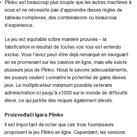
Plinko est beaucoup plus souple que les autres machines à
sous et ne nécessite pas d’apprendre dieses règles de
tableau complexes, des combinaisons ou beaucoup
d’expérience.
Le jeu est équitable sobre manière prouvée – la
falsification ni résultat de toutes vos tour est entendu
exclue. Vous l’avez peut-être déjà remarqué en naviguant
en se promenant sur les casinos en ligne, mais elle existe
plusieurs jeux de Plinko. Nous le savons adecuadamente,
les joueurs veulent connaitre le potentiel de gains dieses
jeux. Le multiplicateur maximum possible veterans
administration ici jusqu’à x1000 sur le monde de difficulté
élevé, ce qui justifie des risques également élevés.
Proizvođači Igara Plinko
Il est important de noter que ces trois fournisseurs
proposent le jeu Plinko en ligne. Cependant, les versions