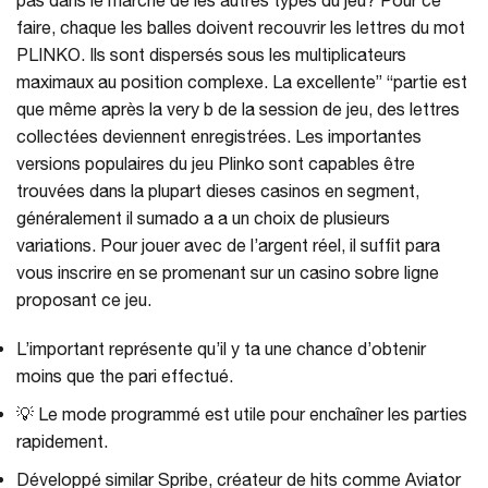
faire, chaque les balles doivent recouvrir les lettres du mot
PLINKO. Ils sont dispersés sous les multiplicateurs
maximaux au position complexe. La excellente” “partie est
que même après la very b de la session de jeu, des lettres
collectées deviennent enregistrées. Les importantes
versions populaires du jeu Plinko sont capables être
trouvées dans la plupart dieses casinos en segment,
généralement il sumado a a un choix de plusieurs
variations. Pour jouer avec de l’argent réel, il suffit para
vous inscrire en se promenant sur un casino sobre ligne
proposant ce jeu.
L’important représente qu’il y ta une chance d’obtenir
moins que the pari effectué.
💡 Le mode programmé est utile pour enchaîner les parties
rapidement.
Développé similar Spribe, créateur de hits comme Aviator