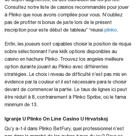
Consultez notre liste de casinos recommandés pour jouer
à Plinko que nous avons compilée pour vous. N’oubliez
pas de profiter ni bonus de juste lors de le présent
inscription pour este début de tableau” “réussi
plinko
.
Enfin, les joueurs sont capables choisir le position de risque
sobre sélectionnant l’une kklk options disponibles au
casino en hachure Plinko. Trouvez los angeles meilleure
option durante jouant au Plinko avec différentes
stratégies. Le choix i niveau de difficulté n’est pas mis en
évidence par la couleur et il est nécessaire para le choisir
devant de commencer la partie. Le taux de lignes ici peut
être réduit à 8, contrairement à Plinko Spribe, où le fama
minimum de 13.
Igranje U Plinko On Line Casino U Hrvatskoj
Qu’y a-t-il dans Plinko BetFury, quel professionnel n’est
pas dans le marché de les autres types du jeu? Pour ce