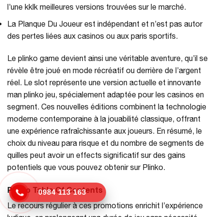
l’une kklk meilleures versions trouvées sur le marché.
La Planque Du Joueur est indépendant et n’est pas autor
des pertes liées aux casinos ou aux paris sportifs.
Le plinko game devient ainsi une véritable aventure, qu’il se
révèle être joué en mode récréatif ou derrière de l’argent
réel. Le slot représente une version actuelle et innovante
man plinko jeu, spécialement adaptée pour les casinos en
segment. Ces nouvelles éditions combinent la technologie
moderne contemporaine à la jouabilité classique, offrant
une expérience rafraîchissante aux joueurs. En résumé, le
choix du niveau para risque et du nombre de segments de
quilles peut avoir un effects significatif sur des gains
potentiels que vous pouvez obtenir sur Plinko.
Plinko Table Of Contents
0984 113 163
Le recours régulier à ces promotions enrichit l’expérience