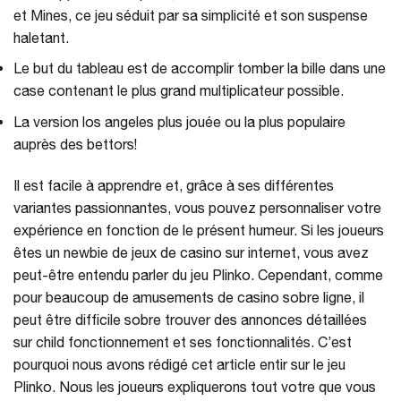
et Mines, ce jeu séduit par sa simplicité et son suspense
haletant.
Le but du tableau est de accomplir tomber la bille dans une
case contenant le plus grand multiplicateur possible.
La version los angeles plus jouée ou la plus populaire
auprès des bettors!
Il est facile à apprendre et, grâce à ses différentes
variantes passionnantes, vous pouvez personnaliser votre
expérience en fonction de le présent humeur. Si les joueurs
êtes un newbie de jeux de casino sur internet, vous avez
peut-être entendu parler du jeu Plinko. Cependant, comme
pour beaucoup de amusements de casino sobre ligne, il
peut être difficile sobre trouver des annonces détaillées
sur child fonctionnement et ses fonctionnalités. C’est
pourquoi nous avons rédigé cet article entir sur le jeu
Plinko. Nous les joueurs expliquerons tout votre que vous