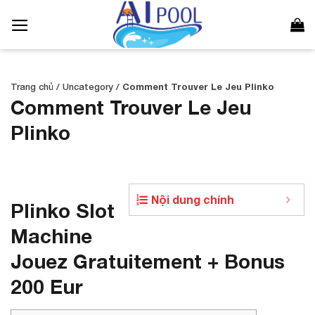
Bỏ
qua
nội
dung
Trang chủ
/
Uncategory
/
Comment Trouver Le Jeu Plinko
Comment Trouver Le Jeu
Plinko
Nội dung chính
Plinko Slot
Machine
Jouez Gratuitement + Bonus
200 Eur