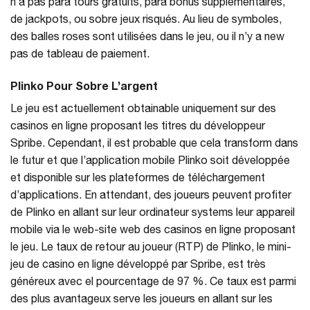
n’a pas para tours gratuits, para bonus supplémentaires,
de jackpots, ou sobre jeux risqués. Au lieu de symboles,
des balles roses sont utilisées dans le jeu, ou il n’y a new
pas de tableau de paiement.
Plinko Pour Sobre L’argent
Le jeu est actuellement obtainable uniquement sur des
casinos en ligne proposant les titres du développeur
Spribe. Cependant, il est probable que cela transform dans
le futur et que l’application mobile Plinko soit développée
et disponible sur les plateformes de téléchargement
d’applications. En attendant, des joueurs peuvent profiter
de Plinko en allant sur leur ordinateur systems leur appareil
mobile via le web-site web des casinos en ligne proposant
le jeu. Le taux de retour au joueur (RTP) de Plinko, le mini-
jeu de casino en ligne développé par Spribe, est très
généreux avec el pourcentage de 97 %. Ce taux est parmi
des plus avantageux serve les joueurs en allant sur les