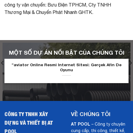
công ty vận chuyển: Bưu Điện TPHCM, Cty TNHH
Thương Mại & Chuyển Phát Nhanh GHTK.
MỘT SỐ DỰ ÁN NỔI BẬT CỦA CHÚNG TÔI
“aviator Online Resmi Internet Sitesi: Gerçek Afin De
Oyunu
CÔNG TY TNHH XÂY
VỀ CHÚNG TÔI
DỰNG VÀ THIẾT BỊ AT
AT POOL
– Công ty chuyên
POOL
cung cấp, thi công, thiết kế,