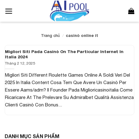
Bỏ
qua
nội
dung
Trang chủ
/
casinò online it
Migliori Siti Pada Casinò On The Particular Internet In
Italia 2024
Tháng 2 12, 2025
Migliori Siti Different Roulette Games Online A Soldi Veri Del
2025 In Italia Content Cosa Tem Que Avere Un Casinò Per
Essere Aams/adm? Il Founder Pada Miglioricasinoitalia Come
Ricaricare At The Prelevare Su Admiralbet Qualità Assistenza
Clienti Casinò Con Bonus...
DANH MỤC SẢN PHẨM