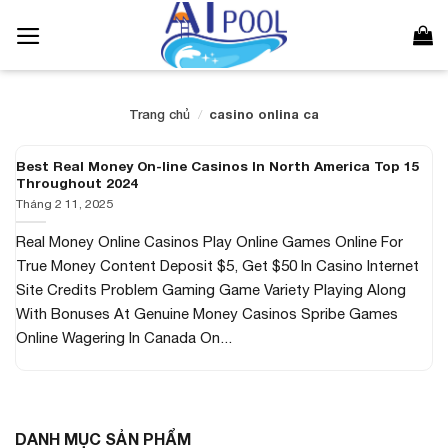
Bỏ
qua
nội
dung
Trang chủ
/
casino onlina ca
Best Real Money On-line Casinos In North America Top 15
Throughout 2024
Tháng 2 11, 2025
Real Money Online Casinos Play Online Games Online For
True Money Content Deposit $5, Get $50 In Casino Internet
Site Credits Problem Gaming Game Variety Playing Along
With Bonuses At Genuine Money Casinos Spribe Games
Online Wagering In Canada On...
DANH MỤC SẢN PHẨM