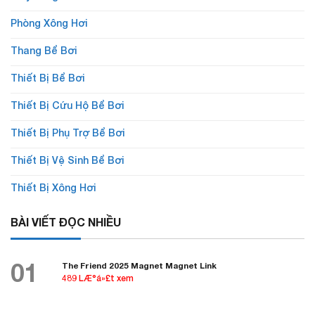
Phòng Xông Hơi
Thang Bể Bơi
Thiết Bị Bể Bơi
Thiết Bị Cứu Hộ Bể Bơi
Thiết Bị Phụ Trợ Bể Bơi
Thiết Bị Vệ Sinh Bể Bơi
Thiết Bị Xông Hơi
BÀI VIẾT ĐỌC NHIỀU
01
The Friend 2025 Magnet Magnet Link
489 LÆ°á»£t xem